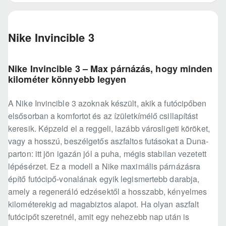
Nike Invincible 3
Nike Invincible 3 – Max párnázás, hogy minden
kilométer könnyebb legyen
A Nike Invincible 3 azoknak készült, akik a futócipőben
elsősorban a komfortot és az ízületkímélő csillapítást
keresik. Képzeld el a reggeli, lazább városligeti köröket,
vagy a hosszú, beszélgetős aszfaltos futásokat a Duna-
parton: itt jön igazán jól a puha, mégis stabilan vezetett
lépésérzet. Ez a modell a Nike maximális párnázásra
építő futócipő-vonalának egyik legismertebb darabja,
amely a regeneráló edzésektől a hosszabb, kényelmes
kilométerekig ad magabiztos alapot. Ha olyan aszfalt
futócipőt szeretnél, amit egy nehezebb nap után is