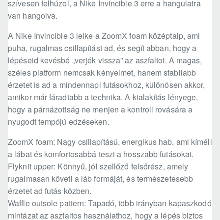
szívesen felhúzol, a Nike Invincible 3 erre a hangulatra
van hangolva.
A Nike Invincible 3 lelke a ZoomX foam középtalp, ami
puha, rugalmas csillapítást ad, és segít abban, hogy a
lépéseid kevésbé „verjék vissza” az aszfaltot. A magas,
széles platform nemcsak kényelmet, hanem stabilabb
érzetet is ad a mindennapi futásokhoz, különösen akkor,
amikor már fáradtabb a technika. A kialakítás lényege,
hogy a párnázottság ne menjen a kontroll rovására a
nyugodt tempójú edzéseken.
ZoomX foam: Nagy csillapítású, energikus hab, ami kíméli
a lábat és komfortosabbá teszi a hosszabb futásokat.
Flyknit upper: Könnyű, jól szellőző felsőrész, amely
rugalmasan követi a láb formáját, és természetesebb
érzetet ad futás közben.
Waffle outsole pattern: Tapadó, több irányban kapaszkodó
mintázat az aszfaltos használathoz, hogy a lépés biztos