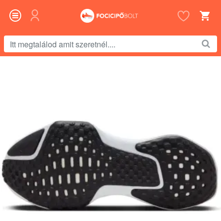
Itt
megtalálod
amit
szeretnél....