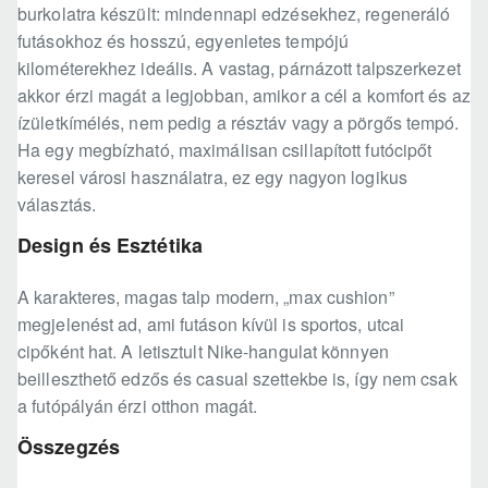
burkolatra készült: mindennapi edzésekhez, regeneráló
futásokhoz és hosszú, egyenletes tempójú
kilométerekhez ideális. A vastag, párnázott talpszerkezet
akkor érzi magát a legjobban, amikor a cél a komfort és az
ízületkímélés, nem pedig a résztáv vagy a pörgős tempó.
Ha egy megbízható, maximálisan csillapított futócipőt
keresel városi használatra, ez egy nagyon logikus
választás.
Design és Esztétika
A karakteres, magas talp modern, „max cushion”
megjelenést ad, ami futáson kívül is sportos, utcai
cipőként hat. A letisztult Nike-hangulat könnyen
beilleszthető edzős és casual szettekbe is, így nem csak
a futópályán érzi otthon magát.
Összegzés