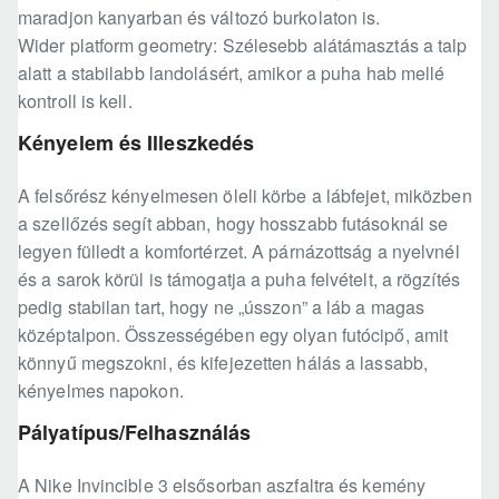
maradjon kanyarban és változó burkolaton is.
Wider platform geometry: Szélesebb alátámasztás a talp
alatt a stabilabb landolásért, amikor a puha hab mellé
kontroll is kell.
Kényelem és Illeszkedés
A felsőrész kényelmesen öleli körbe a lábfejet, miközben
a szellőzés segít abban, hogy hosszabb futásoknál se
legyen fülledt a komfortérzet. A párnázottság a nyelvnél
és a sarok körül is támogatja a puha felvételt, a rögzítés
pedig stabilan tart, hogy ne „ússzon” a láb a magas
középtalpon. Összességében egy olyan futócipő, amit
könnyű megszokni, és kifejezetten hálás a lassabb,
kényelmes napokon.
Pályatípus/Felhasználás
A Nike Invincible 3 elsősorban aszfaltra és kemény