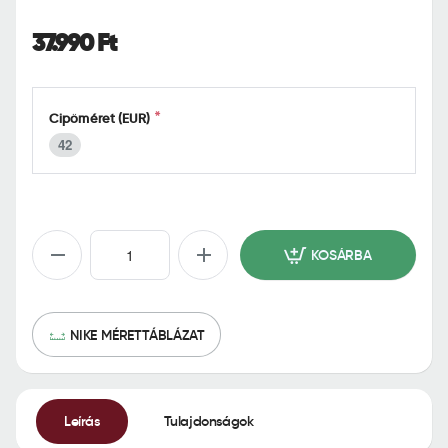
o
m
37.990 Ft
e
Cipőméret (EUR)
42
KOSÁRBA
NIKE MÉRETTÁBLÁZAT
Leírás
Tulajdonságok