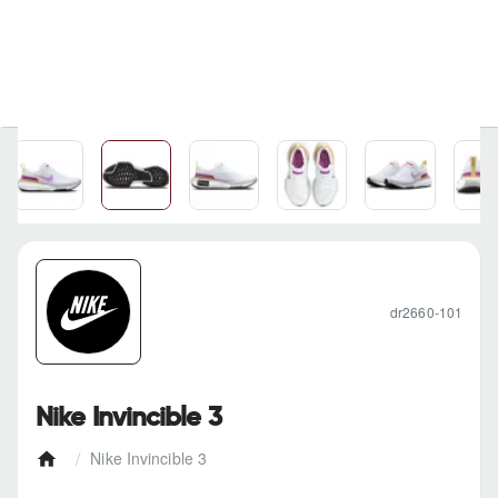
dr2660-101
Nike Invincible 3
Nike Invincible 3
h