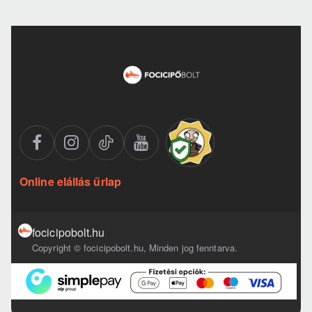
Online elállás űrlap
focicipobolt.hu
Copyright © focicipobolt.hu, Minden jog fenntarva.