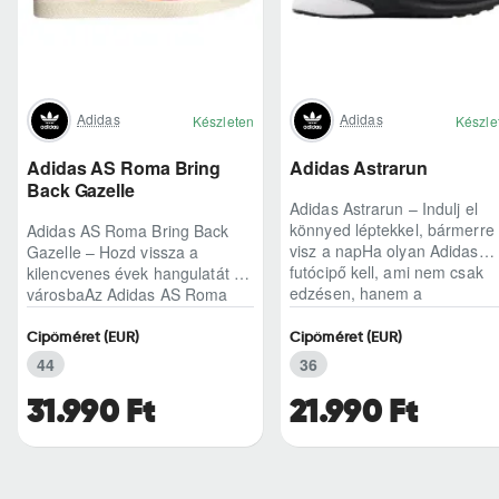
Adidas
Adidas
Készleten
Készle
Adidas AS Roma Bring
Adidas Astrarun
Back Gazelle
Adidas Astrarun – Indulj el
könnyed léptekkel, bármerre
Adidas AS Roma Bring Back
visz a napHa olyan Adidas
Gazelle – Hozd vissza a
futócipő kell, ami nem csak
kilencvenes évek hangulatát a
edzésen, hanem a
városbaAz Adidas AS Roma
hétköznapokban is kénye..
Bring Back Gazelle nem
egyszerű sneaker, hane..
Cipőméret (EUR)
Cipőméret (EUR)
44
36
31.990 Ft
21.990 Ft