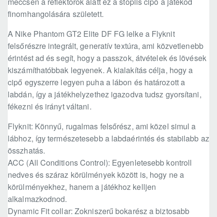
meccsen a reflektorok alatt ez a stoplis cipő a játékod
finomhangolására született.
A Nike Phantom GT2 Elite DF FG lelke a Flyknit
felsőrészre integrált, generatív textúra, ami közvetlenebb
érintést ad és segít, hogy a passzok, átvételek és lövések
kiszámíthatóbbak legyenek. A kialakítás célja, hogy a
cipő egyszerre legyen puha a lábon és határozott a
labdán, így a játékhelyzethez igazodva tudsz gyorsítani,
fékezni és irányt váltani.
Flyknit: Könnyű, rugalmas felsőrész, ami közel simul a
lábhoz, így természetesebb a labdaérintés és stabilabb az
összhatás.
ACC (All Conditions Control): Egyenletesebb kontroll
nedves és száraz körülmények között is, hogy ne a
körülményekhez, hanem a játékhoz kelljen
alkalmazkodnod.
Dynamic Fit collar: Zokniszerű bokarész a biztosabb