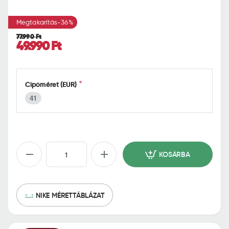
o
m
Megtakarítás
-36%
e
77.990 Ft
49.990 Ft
Cipőméret (EUR)
41
KOSÁRBA
NIKE MÉRETTÁBLÁZAT