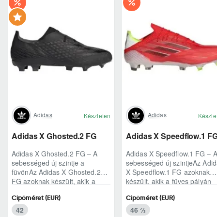
Adidas
Adidas
Készleten
Készle
Adidas X Ghosted.2 FG
Adidas X Speedflow.1 F
Adidas X Ghosted.2 FG – A
Adidas X Speedflow.1 FG – 
sebességed új szintje a
sebességed új szintjeAz Adi
füvönAz Adidas X Ghosted.2
X Speedflow.1 FG azoknak
FG azoknak készült, akik a
készült, akik a füves pályán
mérkőzés legélesebb
nem csak futnak, hanem
Cipőméret (EUR)
Cipőméret (EUR)
pillanataiban is azonnal r..
ritmust diktál..
42
46 ⅔