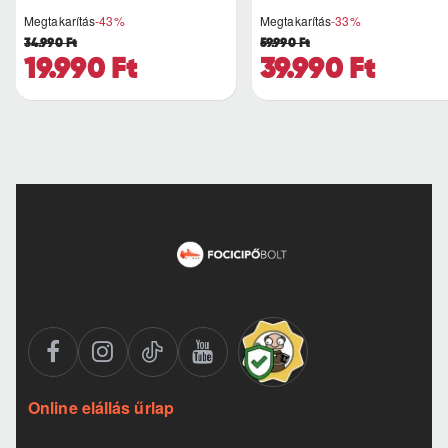
Megtakarítás
-43%
Megtakarítás
-33%
34.990 Ft
59.990 Ft
19.990 Ft
39.990 Ft
Online elállás űrlap