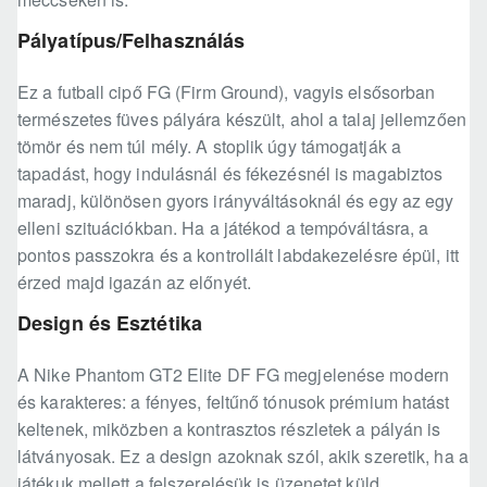
Pályatípus/Felhasználás
Ez a futball cipő FG (Firm Ground), vagyis elsősorban
természetes füves pályára készült, ahol a talaj jellemzően
tömör és nem túl mély. A stoplik úgy támogatják a
tapadást, hogy indulásnál és fékezésnél is magabiztos
maradj, különösen gyors irányváltásoknál és egy az egy
elleni szituációkban. Ha a játékod a tempóváltásra, a
pontos passzokra és a kontrollált labdakezelésre épül, itt
érzed majd igazán az előnyét.
Design és Esztétika
A Nike Phantom GT2 Elite DF FG megjelenése modern
és karakteres: a fényes, feltűnő tónusok prémium hatást
keltenek, miközben a kontrasztos részletek a pályán is
látványosak. Ez a design azoknak szól, akik szeretik, ha a
játékuk mellett a felszerelésük is üzenetet küld.