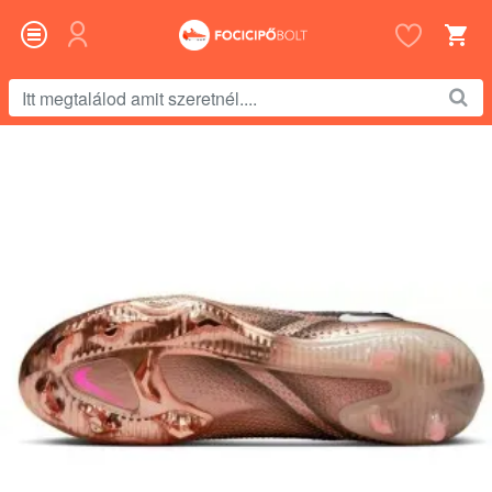
Itt
megtalálod
amit
szeretnél....