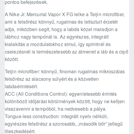
pontos befejezések.
A Nike Jr. Mercurial Vapor X FG lelke a Teijin microfiber,
ami a felsőrész könnyű, rugalmas és letisztult érzetét
adja, miközben segít, hogy a labda közel maradjon a
lábhoz nagy tempónál is. Az egyrészes, integrált
kialakítás a mozdulatokhoz simul, így sprintnél és
cselezésnél is természetesebb az átmenet a láb és a cipő
között.
Teijin microfiber: könnyű, finoman rugalmas mikroszálas
felsőrész az alacsony súlyért és a közvetlen
labdaérintésért.
ACC (All Conditions Control): egyenletesebb érintés
különböző időjárási körülmények között, hogy ne kelljen
visszavenni a tempóból, ha nedvesebb a pálya.
Tongue-less construction: integrált nyelv nélküli,
egyrészes felsőrész a szorosabb, „második bőr” jellegű
illeszkedésért.