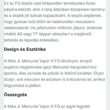
Ez az FG stoplis cipő kifejezetten természetes füves
pályára készült, ahol a talaj általában közepesen kemény
és a stoplik jól tudnak kapaszkodni. A stoplik segítenek,
hogy gyorsan tudj kilőni és határozottan visszazárni
védekezésnél. Ha jellemzően műfüvön játszol, érdemes
inkább AG vagy TF talppal választani a megfelelő
terhelés és tapadás érdekében.
Design és Esztétika
A Nike Jr. Mercurial Vapor X FG látványos, tempót
sugárzó megjelenése igazi Mercurial-hangulatot hoz:
sportos, éles vonalak és pályán is feltűnő karakter. Olyan
dizájn, ami meccsen és edzésen is önbizalmat ad, amikor
felgyorsítod a játékot.
Összegzés
A Nike Jr. Mercurial Vapor X FG az egyik legjobb