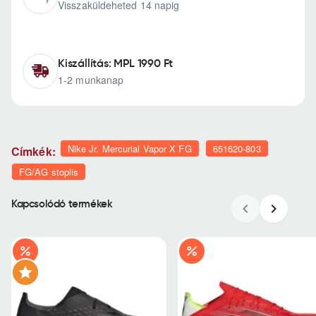
Visszaküldeheted 14 napig
Kiszállítás: MPL 1990 Ft
1-2 munkanap
Nike Jr. Mercurial Vapor X FG
651620-803
Címkék:
FG/AG stoplis
Kapcsolódó termékek