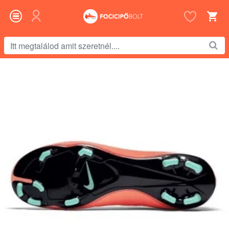
Itt
megtalálod
amit
szeretnél....