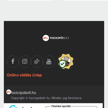
Online elállás űrlap
focicipobolt.hu
Copyright © focicipobolt.hu, Minden jog fenntarva.