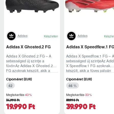
Adidas
Adidas
Készleten
Készle
Adidas X Ghosted.2 FG
Adidas X Speedflow.1 F
Adidas X Ghosted.2 FG – A
Adidas X Speedflow.1 FG – 
sebességed új szintje a
sebességed új szintjeAz Adi
füvönAz Adidas X Ghosted.2
X Speedflow.1 FG azoknak
FG azoknak készült, akik a
készült, akik a füves pályán
mérkőzés legélesebb
nem csak futnak, hanem
Cipőméret (EUR)
Cipőméret (EUR)
pillanataiban is azonnal r..
ritmust diktál..
42
46 ⅔
Megtakarítás
-43%
Megtakarítás
-33%
34.990 Ft
59.990 Ft
19.990 Ft
39.990 Ft