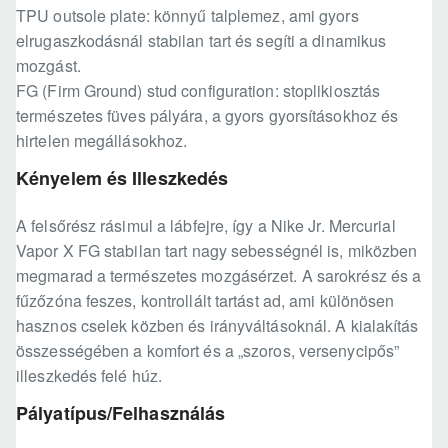
TPU outsole plate: könnyű talplemez, ami gyors
elrugaszkodásnál stabilan tart és segíti a dinamikus
mozgást.
FG (Firm Ground) stud configuration: stoplikiosztás
természetes füves pályára, a gyors gyorsításokhoz és
hirtelen megállásokhoz.
Kényelem és Illeszkedés
A felsőrész rásimul a lábfejre, így a Nike Jr. Mercurial
Vapor X FG stabilan tart nagy sebességnél is, miközben
megmarad a természetes mozgásérzet. A sarokrész és a
fűzőzóna feszes, kontrollált tartást ad, ami különösen
hasznos cselek közben és irányváltásoknál. A kialakítás
összességében a komfort és a „szoros, versenycipős”
illeszkedés felé húz.
Pályatípus/Felhasználás