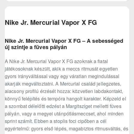
Nike Jr. Mercurial Vapor X FG
Nike Jr. Mercurial Vapor X FG – A sebességed
új szintje a füves pályán
A Nike Jr. Mercurial Vapor X FG azoknak a fiatal
játékosoknak készült, akik a meccs ritmusát egyetlen
gyors irányváltással vagy egy váratlan megindulással
akarják megváltoztatni. A Mercurial család jellegzetes,
alacsony profilú érzését hozza: közvetlen labdakontakt,
könnyű felépítés és tempóra hangolt karakter. Képzeld el
a szombat délelőtti edzést a Margitsziget melletti füves
pályán, vagy a megyei utánpótlásmeccset, ahol minden
sprint számít. Ebben a stoplis foci cipőben a cél
egyértelmű: gyors első lépés, magabiztos ritmusváltás, és