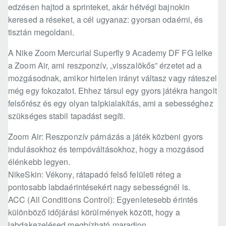
edzésen hajtod a sprinteket, akár hétvégi bajnokin
keresed a réseket, a cél ugyanaz: gyorsan odaérni, és
tisztán megoldani.
A Nike Zoom Mercurial Superfly 9 Academy DF FG lelke
a Zoom Air, ami reszponzív, „visszalökős” érzetet ad a
mozgásodnak, amikor hirtelen irányt váltasz vagy ráteszel
még egy fokozatot. Ehhez társul egy gyors játékra hangolt
felsőrész és egy olyan talpkialakítás, ami a sebességhez
szükséges stabil tapadást segíti.
Zoom Air: Reszponzív párnázás a játék közbeni gyors
indulásokhoz és tempóváltásokhoz, hogy a mozgásod
élénkebb legyen.
NikeSkin: Vékony, rátapadó felső felületi réteg a
pontosabb labdaérintésekért nagy sebességnél is.
ACC (All Conditions Control): Egyenletesebb érintés
különböző időjárási körülmények között, hogy a
labdakezelésed megbízható maradjon.