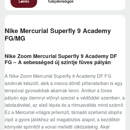
Leírás
Tulajdonságok
Nike Mercurial Superfly 9 Academy
FG/MG
Nike Zoom Mercurial Superfly 9 Academy DF
FG – A sebességed új szintje füves pályán
A Nike Zoom Mercurial Superfly 9 Academy DF FG
azoknak készült, akik a meccs döntő pillanataiban is egy
tempóval gyorsabbak akarnak lenni. Amikor a füves
pályán egy ütemnyi előnyt szerzel a védőddel szemben, a
labdaátvétel, az első lépés és a ritmusváltás mind számít.
Ez a Mercurial-világra jellemző, támadó szellemű stoplis
cipő a gyors játékhoz ad magabiztos alapot, a kezdőkör
környéki sprinttől a vonal melletti ütközetekig. Akár