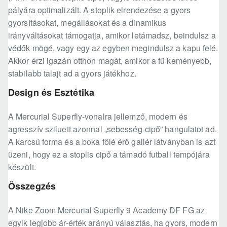
pályára optimalizált. A stoplik elrendezése a gyors
gyorsításokat, megállásokat és a dinamikus
irányváltásokat támogatja, amikor letámadsz, beindulsz a
védők mögé, vagy egy az egyben megindulsz a kapu felé.
Akkor érzi igazán otthon magát, amikor a fű keményebb,
stabilabb talajt ad a gyors játékhoz.
Design és Esztétika
A Mercurial Superfly-vonalra jellemző, modern és
agresszív sziluett azonnal „sebesség-cipő” hangulatot ad.
A karcsú forma és a boka fölé érő gallér látványban is azt
üzeni, hogy ez a stoplis cipő a támadó futball tempójára
készült.
Összegzés
A Nike Zoom Mercurial Superfly 9 Academy DF FG az
egyik legjobb ár-érték arányú választás, ha gyors, modern