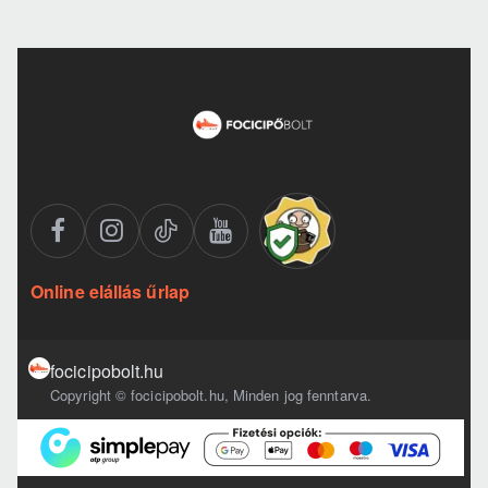
Online elállás űrlap
focicipobolt.hu
Copyright © focicipobolt.hu, Minden jog fenntarva.