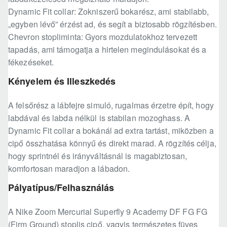
Dynamic Fit collar: Zokniszerű bokarész, ami stabilabb,
„egyben lévő” érzést ad, és segít a biztosabb rögzítésben.
Chevron stopliminta: Gyors mozdulatokhoz tervezett
tapadás, ami támogatja a hirtelen megindulásokat és a
fékezéseket.
Kényelem és Illeszkedés
A felsőrész a lábfejre simuló, rugalmas érzetre épít, hogy
labdával és labda nélkül is stabilan mozoghass. A
Dynamic Fit collar a bokánál ad extra tartást, miközben a
cipő összhatása könnyű és direkt marad. A rögzítés célja,
hogy sprintnél és irányváltásnál is magabiztosan,
komfortosan maradjon a lábadon.
Pályatípus/Felhasználás
A Nike Zoom Mercurial Superfly 9 Academy DF FG FG
(Firm Ground) stoplis cipő, vagyis természetes füves