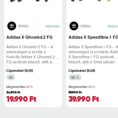
Adidas
Adidas
Készleten
Készle
Adidas X Ghosted.2 FG
Adidas X Speedflow.1 F
Adidas X Ghosted.2 FG – A
Adidas X Speedflow.1 FG – 
sebességed új szintje a
sebességed új szintjeAz Adi
füvönAz Adidas X Ghosted.2
X Speedflow.1 FG azoknak
FG azoknak készült, akik a
készült, akik a füves pályán
mérkőzés legélesebb
nem csak futnak, hanem
Cipőméret (EUR)
Cipőméret (EUR)
pillanataiban is azonnal r..
ritmust diktál..
42
46 ⅔
Megtakarítás
-43%
Megtakarítás
-33%
34.990 Ft
59.990 Ft
19.990 Ft
39.990 Ft