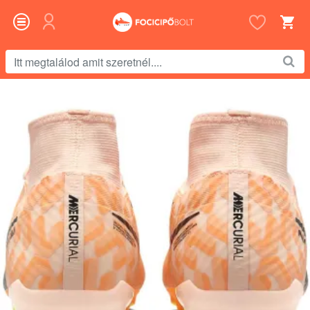
Itt
megtalálod
amit
szeretnél....