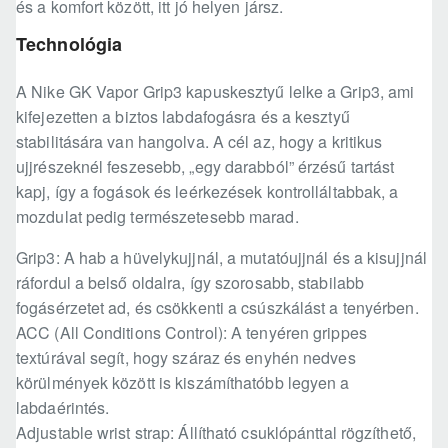
és a komfort között, itt jó helyen jársz.
Technológia
A Nike GK Vapor Grip3 kapuskesztyű lelke a Grip3, ami
kifejezetten a biztos labdafogásra és a kesztyű
stabilitására van hangolva. A cél az, hogy a kritikus
ujjrészeknél feszesebb, „egy darabból” érzésű tartást
kapj, így a fogások és leérkezések kontrolláltabbak, a
mozdulat pedig természetesebb marad.
Grip3: A hab a hüvelykujjnál, a mutatóujjnál és a kisujjnál
ráfordul a belső oldalra, így szorosabb, stabilabb
fogásérzetet ad, és csökkenti a csúszkálást a tenyérben.
ACC (All Conditions Control): A tenyéren grippes
textúrával segít, hogy száraz és enyhén nedves
körülmények között is kiszámíthatóbb legyen a
labdaérintés.
Adjustable wrist strap: Állítható csuklópánttal rögzíthető,