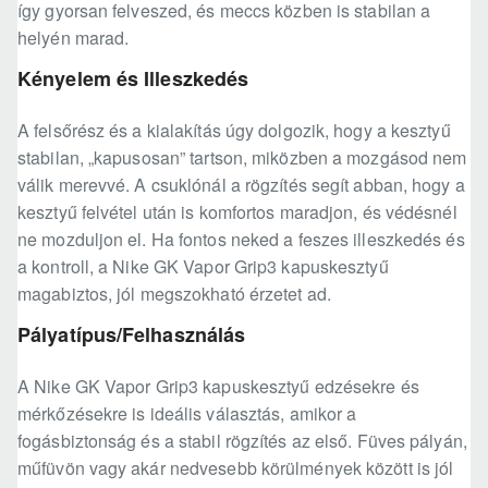
így gyorsan felveszed, és meccs közben is stabilan a
helyén marad.
Kényelem és Illeszkedés
A felsőrész és a kialakítás úgy dolgozik, hogy a kesztyű
stabilan, „kapusosan” tartson, miközben a mozgásod nem
válik merevvé. A csuklónál a rögzítés segít abban, hogy a
kesztyű felvétel után is komfortos maradjon, és védésnél
ne mozduljon el. Ha fontos neked a feszes illeszkedés és
a kontroll, a Nike GK Vapor Grip3 kapuskesztyű
magabiztos, jól megszokható érzetet ad.
Pályatípus/Felhasználás
A Nike GK Vapor Grip3 kapuskesztyű edzésekre és
mérkőzésekre is ideális választás, amikor a
fogásbiztonság és a stabil rögzítés az első. Füves pályán,
műfüvön vagy akár nedvesebb körülmények között is jól