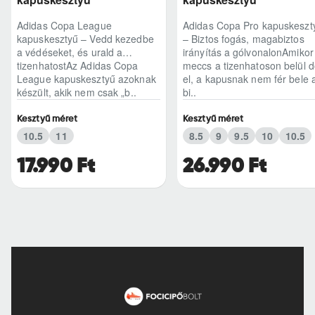
Adidas Copa League
Adidas Copa Pro kapuskeszt
kapuskesztyű – Vedd kezedbe
– Biztos fogás, magabiztos
a védéseket, és urald a
irányítás a gólvonalonAmikor
tizenhatostAz Adidas Copa
meccs a tizenhatoson belül d
League kapuskesztyű azoknak
el, a kapusnak nem fér bele 
készült, akik nem csak „b..
bi..
Kesztyű méret
Kesztyű méret
10.5
11
8.5
9
9.5
10
10.5
17.990 Ft
26.990 Ft