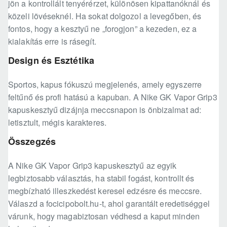
jön a kontrollált tenyérérzet, különösen kipattanóknál és
közeli lövéseknél. Ha sokat dolgozol a levegőben, és
fontos, hogy a kesztyű ne „forogjon” a kezeden, ez a
kialakítás erre is rásegít.
Design és Esztétika
Sportos, kapus fókuszú megjelenés, amely egyszerre
feltűnő és profi hatású a kapuban. A Nike GK Vapor Grip3
kapuskesztyű dizájnja meccsnapon is önbizalmat ad:
letisztult, mégis karakteres.
Összegzés
A Nike GK Vapor Grip3 kapuskesztyű az egyik
legbiztosabb választás, ha stabil fogást, kontrollt és
megbízható illeszkedést keresel edzésre és meccsre.
Válaszd a focicipobolt.hu-t, ahol garantált eredetiséggel
várunk, hogy magabiztosan védhesd a kaput minden