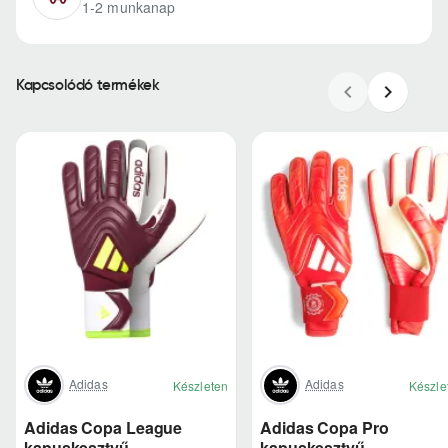
1-2 munkanap
Kapcsolódó termékek
Adidas
Adidas
Készleten
Készle
Adidas Copa League
Adidas Copa Pro
kapuskesztyű
kapuskesztyű