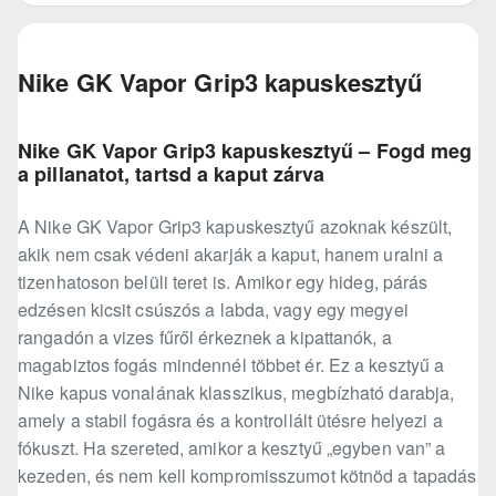
Nike GK Vapor Grip3 kapuskesztyű
Nike GK Vapor Grip3 kapuskesztyű – Fogd meg
a pillanatot, tartsd a kaput zárva
A Nike GK Vapor Grip3 kapuskesztyű azoknak készült,
akik nem csak védeni akarják a kaput, hanem uralni a
tizenhatoson belüli teret is. Amikor egy hideg, párás
edzésen kicsit csúszós a labda, vagy egy megyei
rangadón a vizes fűről érkeznek a kipattanók, a
magabiztos fogás mindennél többet ér. Ez a kesztyű a
Nike kapus vonalának klasszikus, megbízható darabja,
amely a stabil fogásra és a kontrollált ütésre helyezi a
fókuszt. Ha szereted, amikor a kesztyű „egyben van” a
kezeden, és nem kell kompromisszumot kötnöd a tapadás