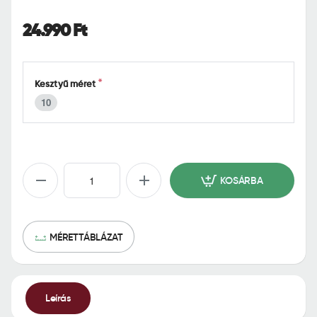
o
m
24.990 Ft
e
Kesztyű méret
10
KOSÁRBA
MÉRETTÁBLÁZAT
Leírás