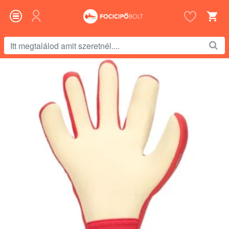
Itt
megtalálod
amit
szeretnél....