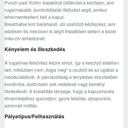
Punch pad: Külön kialakított ütőfelület a kézfejen, ami
rugalmasabb, kontrolláltabb öklözést segít, amikor
tehermentesíteni kell a kaput.
Breathable knit backhand: Jól szellőző kézfejrész, ami
edzésen és meccsen is segít frissebben tartani a kezet
intenzív terhelésnél.
Kényelem és Illeszkedés
A rugalmas felsőrész kézre simul, így a kesztyű stabilan
tart, miközben nem „fogja meg” a csuklót és az ujjakat a
mozdulatoknál. A párnázottság a tenyérben érezhetően
komfortos, különösen sok védésnél vagy kemény
lövéseknél. A kialakítás lényege, hogy a kapusmunka
dinamikájához igazodjon: gyors felállás, újrapozíció,
azonnali indítás.
Pályatípus/Felhasználás