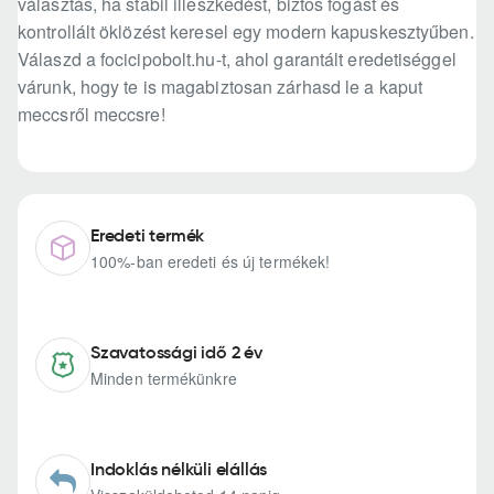
választás, ha stabil illeszkedést, biztos fogást és
kontrollált öklözést keresel egy modern kapuskesztyűben.
Válaszd a focicipobolt.hu-t, ahol garantált eredetiséggel
várunk, hogy te is magabiztosan zárhasd le a kaput
meccsről meccsre!
Eredeti termék
100%-ban eredeti és új termékek!
Szavatossági idő 2 év
Minden termékünkre
Indoklás nélküli elállás