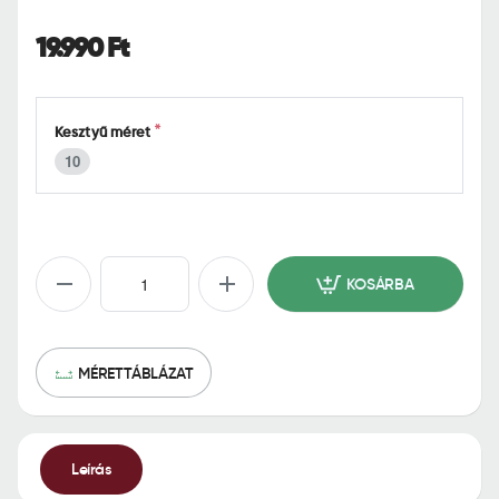
o
m
19.990 Ft
e
Kesztyű méret
10
KOSÁRBA
MÉRETTÁBLÁZAT
Leírás