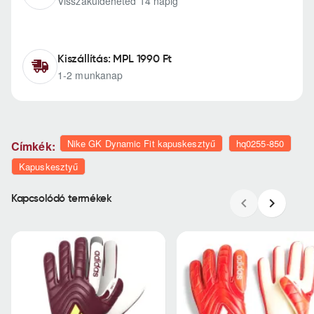
Visszaküldeheted 14 napig
Kiszállítás: MPL 1990 Ft
1-2 munkanap
Nike GK Dynamic Fit kapuskesztyű
hq0255-850
Címkék:
Kapuskesztyű
Kapcsolódó termékek