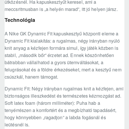
ütközésnél. Ha kapuskesztyűt keresel, ami a
meccsritmusban is „a helyén marad”, itt jó helyen jársz.
Technológia
A Nike GK Dynamic Fit kapuskesztyű központi eleme a
Dynamic Fit kialakítás: a rugalmas, négy irányban nyúló
knit anyag a kézfejen formára simul, így játék közben is
stabil, „második bőr” érzetet ad. Ennek köszönhetően
bátrabban vállalhatod a gyors ütemváltásokat, a
felugrásokat és a földre érkezéseket, mert a kesztyű nem
csúszkál, hanem támogat.
Dynamic Fit: Négy irányban rugalmas knit a kézfejen, ami
biztonságos illeszkedést és természetes kézmozgást ad.
Soft latex foam (három milliméter): Puha hab a
tenyérrészen a komfortért és a megbízható tapadásért,
hogy könnyebben „ragadjon” a labda fogásnál és
leütésnél is.