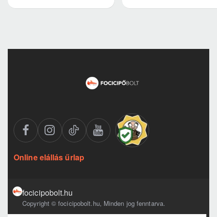
Online elállás űrlap
focicipobolt.hu
Copyright © focicipobolt.hu, Minden jog fenntarva.