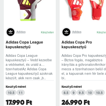
Adidas
Adidas
Készleten
Készle
Adidas Copa League
Adidas Copa Pro
kapuskesztyű
kapuskesztyű
Adidas Copa League
Adidas Copa Pro kapuskeszt
kapuskesztyű – Vedd kezedbe
– Biztos fogás, magabiztos
a védéseket, és urald a
irányítás a gólvonalonAmikor
tizenhatostAz Adidas Copa
meccs a tizenhatoson belül d
League kapuskesztyű azoknak
el, a kapusnak nem fér bele 
készült, akik nem csak „b..
bi..
Kesztyű méret
Kesztyű méret
10.5
11
8.5
9
9.5
10
10.5
17.990 Ft
26.990 Ft