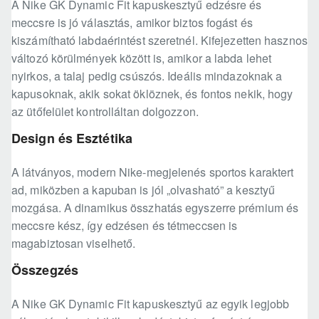
A Nike GK Dynamic Fit kapuskesztyű edzésre és
meccsre is jó választás, amikor biztos fogást és
kiszámítható labdaérintést szeretnél. Kifejezetten hasznos
változó körülmények között is, amikor a labda lehet
nyirkos, a talaj pedig csúszós. Ideális mindazoknak a
kapusoknak, akik sokat öklöznek, és fontos nekik, hogy
az ütőfelület kontrolláltan dolgozzon.
Design és Esztétika
A látványos, modern Nike-megjelenés sportos karaktert
ad, miközben a kapuban is jól „olvasható” a kesztyű
mozgása. A dinamikus összhatás egyszerre prémium és
meccsre kész, így edzésen és tétmeccsen is
magabiztosan viselhető.
Összegzés
A Nike GK Dynamic Fit kapuskesztyű az egyik legjobb