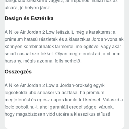
hangulatú sneakerre vágysz, ami sportos múltat hoz az
utcára, jó helyen jársz.
Design és Esztétika
A Nike Air Jordan 2 Low letisztult, mégis karakteres: a
prémium hatású részletek és a klasszikus Jordan-vonalak
könnyen kombinálhatók farmerrel, melegítővel vagy akár
smart casual szettekkel. Olyan megjelenést ad, ami nem
harsány, mégis azonnal felismerhető.
Összegzés
A Nike Air Jordan 2 Low a Jordan-örökség egyik
legsokoldalúbb sneaker választása, ha prémium
megjelenést és egész napos komfortot keresel. Válaszd a
focicipobolt.hu-t, ahol garantált eredetiséggel várunk,
hogy magabiztosan vidd utcára a klasszikus stílust!