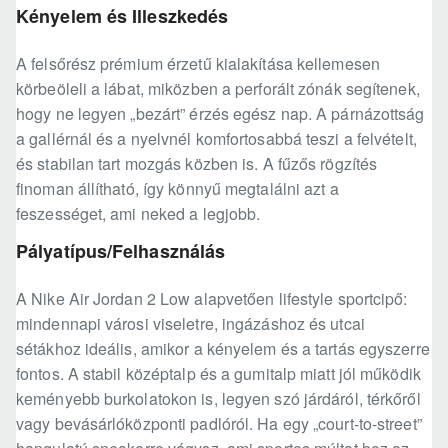
Kényelem és Illeszkedés
A felsőrész prémium érzetű kialakítása kellemesen
körbeöleli a lábat, miközben a perforált zónák segítenek,
hogy ne legyen „bezárt” érzés egész nap. A párnázottság
a gallérnál és a nyelvnél komfortosabbá teszi a felvételt,
és stabilan tart mozgás közben is. A fűzős rögzítés
finoman állítható, így könnyű megtalálni azt a
feszességet, ami neked a legjobb.
Pályatípus/Felhasználás
A Nike Air Jordan 2 Low alapvetően lifestyle sportcipő:
mindennapi városi viseletre, ingázáshoz és utcai
sétákhoz ideális, amikor a kényelem és a tartás egyszerre
fontos. A stabil középtalp és a gumitalp miatt jól működik
keményebb burkolatokon is, legyen szó járdáról, térkőről
vagy bevásárlóközponti padlóról. Ha egy „court-to-street”