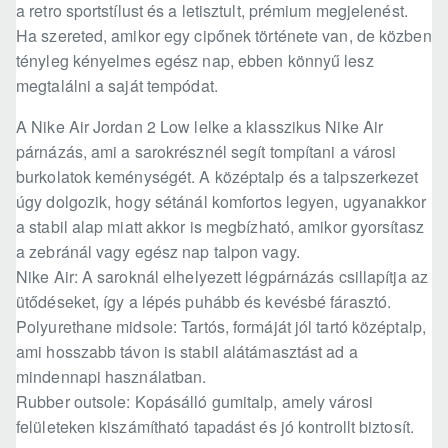
a retro sportstílust és a letisztult, prémium megjelenést.
Ha szereted, amikor egy cipőnek története van, de közben
tényleg kényelmes egész nap, ebben könnyű lesz
megtalálni a saját tempódat.
A Nike Air Jordan 2 Low lelke a klasszikus Nike Air
párnázás, ami a sarokrésznél segít tompítani a városi
burkolatok keménységét. A középtalp és a talpszerkezet
úgy dolgozik, hogy sétánál komfortos legyen, ugyanakkor
a stabil alap miatt akkor is megbízható, amikor gyorsítasz
a zebránál vagy egész nap talpon vagy.
Nike Air: A saroknál elhelyezett légpárnázás csillapítja az
ütődéseket, így a lépés puhább és kevésbé fárasztó.
Polyurethane midsole: Tartós, formáját jól tartó középtalp,
ami hosszabb távon is stabil alátámasztást ad a
mindennapi használatban.
Rubber outsole: Kopásálló gumitalp, amely városi
felületeken kiszámítható tapadást és jó kontrollt biztosít.