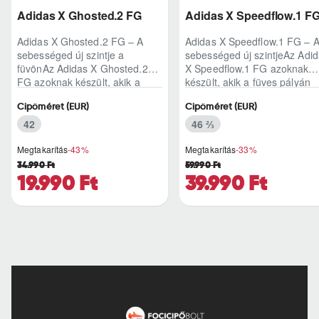
Adidas X Ghosted.2 FG
Adidas X Speedflow.1 F
Adidas X Ghosted.2 FG – A
Adidas X Speedflow.1 FG – 
sebességed új szintje a
sebességed új szintjeAz Adi
füvönAz Adidas X Ghosted.2
X Speedflow.1 FG azoknak
FG azoknak készült, akik a
készült, akik a füves pályán
mérkőzés legélesebb
nem csak futnak, hanem
Cipőméret (EUR)
Cipőméret (EUR)
pillanataiban is azonnal r..
ritmust diktál..
42
46 ⅔
Megtakarítás
-43%
Megtakarítás
-33%
34.990 Ft
59.990 Ft
19.990 Ft
39.990 Ft