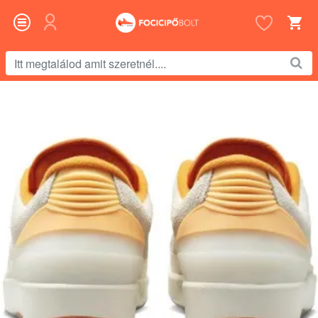
Itt
megtalálod
amit
szeretnél....