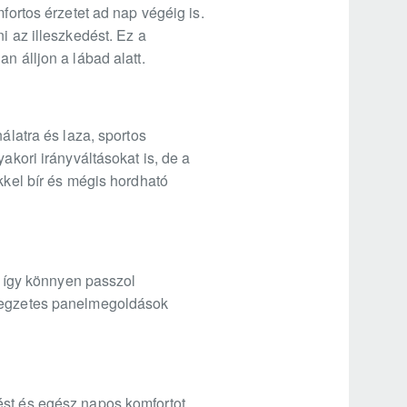
fortos érzetet ad nap végéig is.
i az illeszkedést. Ez a
n álljon a lábad alatt.
álatra és laza, sportos
akori irányváltásokat is, de a
kkel bír és mégis hordható
k, így könnyen passzol
llegzetes panelmegoldások
ést és egész napos komfortot