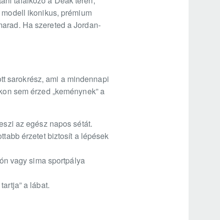
utáni találkozó a Deák téren,
A modell ikonikus, prémium
marad. Ha szereted a Jordan-
tott sarokrész, ami a mindennapi
apokon sem érzed „keménynek” a
teszi az egész napos sétát.
ttabb érzetet biztosít a lépések
osón vagy sima sportpálya
artja” a lábat.