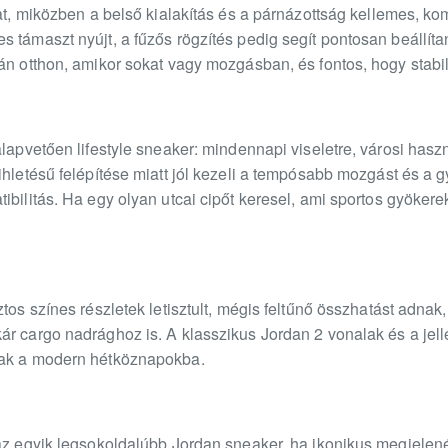
bat, miközben a belső kialakítás és a párnázottság kellemes, kom
 támaszt nyújt, a fűzős rögzítés pedig segít pontosan beállítan
án otthon, amikor sokat vagy mozgásban, és fontos, hogy stabila
alapvetően lifestyle sneaker: mindennapi viseletre, városi haszn
ihletésű felépítése miatt jól kezeli a tempósabb mozgást és a gy
ibilitás. Ha egy olyan utcai cipőt keresel, ami sportos gyökere
ztos színes részletek letisztult, mégis feltűnő összhatást adna
ár cargo nadrághoz is. A klasszikus Jordan 2 vonalak és a je
nak a modern hétköznapokba.
 az egyik legsokoldalúbb Jordan sneaker, ha ikonikus megjelen