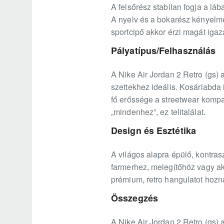
A felsőrész stabilan fogja a lá
A nyelv és a bokarész kényelmes
sportcipő akkor érzi magát igaz
Pályatípus/Felhasználás
A Nike Air Jordan 2 Retro (gs) 
szettekhez ideális. Kosárlabda 
fő erőssége a streetwear kompat
„mindenhez”, ez telitalálat.
Design és Esztétika
A világos alapra épülő, kontras
farmerhez, melegítőhöz vagy ak
prémium, retro hangulatot hoz
Összegzés
A Nike Air Jordan 2 Retro (gs)