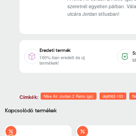
szeretnél egyetlen párban. Vála
utcára Jordan stílusban!
Eredeti termék
S
100%-ban eredeti és új
M
termékek!
Nike Air Jordan 2 Retro (gs)
dq8562-103
N
Címkék:
Kapcsolódó termékek