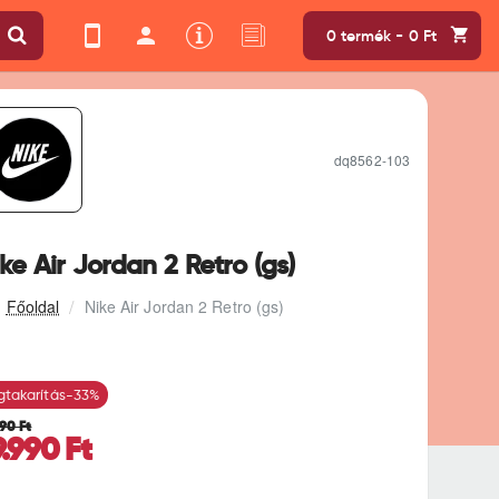
0 termék - 0 Ft
dq8562-103
ke Air Jordan 2 Retro (gs)
Nike Air Jordan 2 Retro (gs)
takarítás
-33%
990 Ft
9.990 Ft