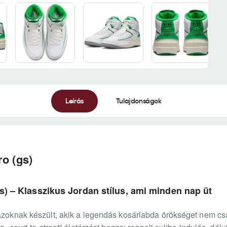
Leírás
Tulajdonságok
ro (gs)
gs) – Klasszikus Jordan stílus, ami minden nap üt
 azoknak készült, akik a legendás kosárlabda örökséget nem c