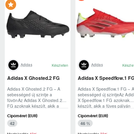
Adidas
Adidas
Készleten
Készle
Adidas X Ghosted.2 FG
Adidas X Speedflow.1 F
Adidas X Ghosted.2 FG – A
Adidas X Speedflow.1 FG – 
sebességed új szintje a
sebességed új szintjeAz Adi
füvönAz Adidas X Ghosted.2
X Speedflow.1 FG azoknak
FG azoknak készült, akik a
készült, akik a füves pályán
mérkőzés legélesebb
nem csak futnak, hanem
Cipőméret (EUR)
Cipőméret (EUR)
pillanataiban is azonnal r..
ritmust diktál..
42
46 ⅔
Megtakarítás
-43%
Megtakarítás
-33%