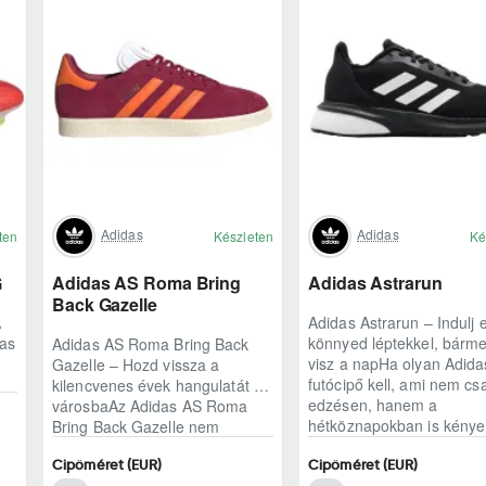
Adidas
Adidas
ten
Készleten
Ké
G
Adidas AS Roma Bring
Adidas Astrarun
Back Gazelle
A
Adidas Astrarun – Indulj e
das
könnyed léptekkel, bárme
Adidas AS Roma Bring Back
visz a napHa olyan Adida
Gazelle – Hozd vissza a
futócipő kell, ami nem cs
kilencvenes évek hangulatát a
edzésen, hanem a
városbaAz Adidas AS Roma
hétköznapokban is kénye
Bring Back Gazelle nem
egyszerű sneaker, hane..
Cipőméret (EUR)
Cipőméret (EUR)