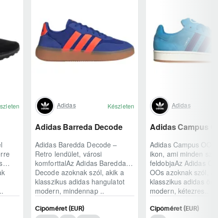
Adidas
Adidas
szleten
Készleten
Adidas Barreda Decode
Adidas Campus 0
l
Adidas Baredda Decode –
Adidas Campus OOs –
rre
Retro lendület, városi
ikon, ami minden szet
s
komforttalAz Adidas Baredda
feldobjaAz Adidas C
ak
Decode azoknak szól, akik a
OOs azoknak szól, ak
klasszikus adidas hangulatot
klasszikus adidas örö
..
modern, mindennap ..
modern, kétezres..
Cipőméret (EUR)
Cipőméret (EUR)