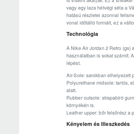
is viselni akarják. Ez a sneaker 
vagy egy laza hétvégi séta a V
hatású részletei azonnal felis
vonal időtálló formáit, ez a vált
Technológia
A Nike Air Jordan 2 Retro (gs) a
használatban is sokat számít. 
lépést.
Air-Sole: sarokban elhelyezett 
Polyurethane midsole: tartós, s
alatt.
Rubber outsole: strapabíró gumi
környékén is.
Leather upper: bőr felsőrész a 
Kényelem és Illeszkedés