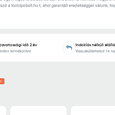
szd a focicipobolt.hu-t, ahol garantált eredetiséggel várunk, 
zavatossági idő 2 év
Indoklás nélküli elállá
inden termékünkre
Visszaküldeheted 14 na
ői