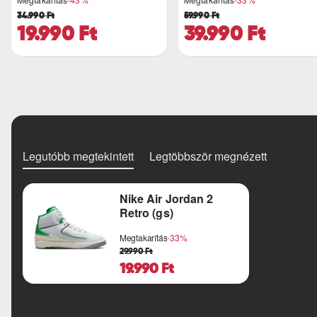
34.990 Ft
59.990 Ft
19.990 Ft
39.990 Ft
Legutóbb megtekintett
Legtöbbször megnézett
Nike Air Jordan 2
Retro (gs)
Megtakarítás
-33%
29.990 Ft
19.990 Ft