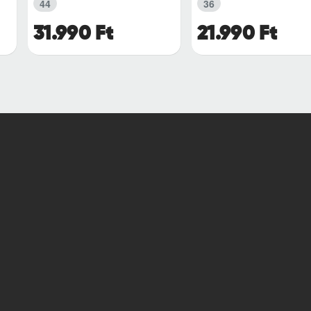
44
36
31.990 Ft
21.990 Ft