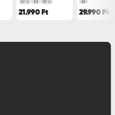
41 ⅓
42
43 ⅓
44
21.990 Ft
29.990 Ft