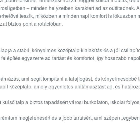
a „court-to-street” életérzést hozza: reggeli suliba indulás, dél
árosligetben – minden helyzetben karaktert ad az outfitednek. 
merhetővé teszik, miközben a mindennapi komfort is fókuszban 
ozat biztos pont a rotációban.
lapja a stabil, kényelmes középtalp-kialakítás és a jól csillapí
A felépítés egyszerre ad tartást és komfortot, így hosszabb n
párnázás, ami segít tompítani a talajfogást, és kényelmesebbé 
tabil középtalp, amely egyenletes alátámasztást ad, és határozo
 külső talp a biztos tapadásért városi burkolaton, iskolai foly
prémium megjelenésért és a jobb tartásért, ami szépen „egyben t