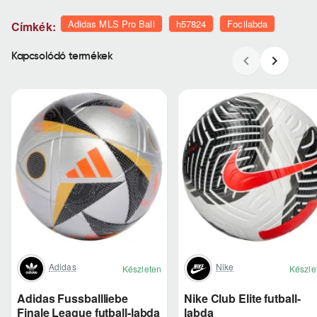
Adidas MLS Pro Ball
h57824
Focilabda
Címkék:
Kapcsolódó termékek
Adidas
Nike
Készleten
Készle
Adidas Fussballliebe
Nike Club Elite futball-
Finale League futball-labda
labda