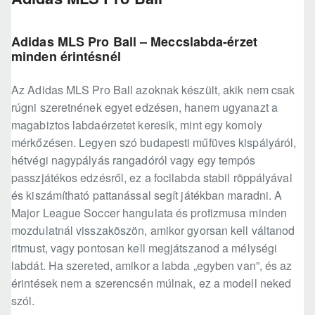
Adidas MLS Pro Ball – Meccslabda-érzet
minden érintésnél
Az Adidas MLS Pro Ball azoknak készült, akik nem csak
rúgni szeretnének egyet edzésen, hanem ugyanazt a
magabiztos labdaérzetet keresik, mint egy komoly
mérkőzésen. Legyen szó budapesti műfüves kispályáról,
hétvégi nagypályás rangadóról vagy egy tempós
passzjátékos edzésről, ez a focilabda stabil röppályával
és kiszámítható pattanással segít játékban maradni. A
Major League Soccer hangulata és profizmusa minden
mozdulatnál visszaköszön, amikor gyorsan kell váltanod
ritmust, vagy pontosan kell megjátszanod a mélységi
labdát. Ha szereted, amikor a labda „egyben van”, és az
érintések nem a szerencsén múlnak, ez a modell neked
szól.