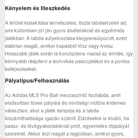
Kényelem és Illeszkedés
A felület kialakítása természetes, tiszta labdaérzetet ad,
ami különösen jól jön gyors átvételeknél és egyérintős
játékban. A labda súlyelosztása kiegyensúlyozott, ezért
stabilan reagál, amikor kapásból lősz vagy ívelsz.
Hosszabb játék során is konzisztens marad az érintés, így
könnyebb ráépíteni a technikás passzjátékot és a pontos
befejezéseket.
Pályatípus/Felhasználás
Az Adidas MLS Pro Ball meccsszintű focilabda, amit
elsősorban füves pályára és minőségi műfűre érdemes
választani, ahol a játék tempója és a labda
kiszámíthatósága igazán számít. Edzésekre is kiváló, ha
passz- és lövőgyakorlatoknál profi, egyenletes röppályát
szeretnél. Akkor érzi magát a legjobban, amikor gyors,