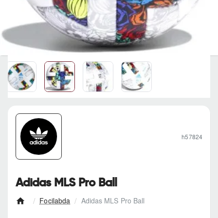
h57824
Adidas MLS Pro Ball
Focilabda
Adidas MLS Pro Ball
h