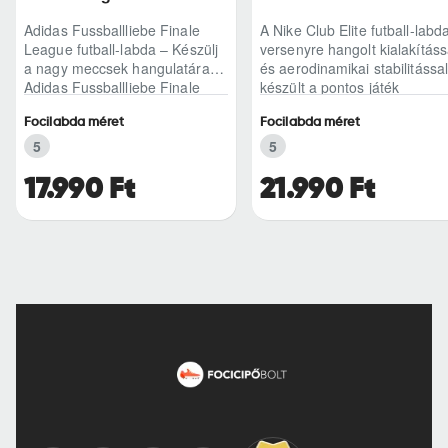
Adidas Fussballliebe Finale
A Nike Club Elite futball-labd
League futball-labda – Készülj
versenyre hangolt kialakításs
a nagy meccsek hangulatáraAz
és aerodinamikai stabilitással
Adidas Fussballliebe Finale
készült a pontos játék
League futball-labda azoknak
érdekében...
Focilabda méret
Focilabda méret
szól,..
5
5
17.990 Ft
21.990 Ft