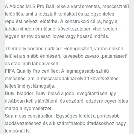
A Adidas MLS Pro Ball lelke a varrásmentes, meccsszintű
felépítés, ami a letisztult kontaktot és az egyenletes
repülést helyezi előtérbe. A konstrukció célja, hogy a
labda minden érintésnél következetesen viselkedjen –
legyen az rövidpassz, lövés vagy hosszú indítás.
Thermally bonded surface: Hőhegesztett, varrás nélküli
felület a simább érintésért, kevesebb zavaró „pattanásért”
és stabilabb labdaívekért.
FIFA Quality Pro certified: A legmagasabb szintű
minősítés, ami a meccslabdáknál elvárt következetes
teljesítményt támogatja.
Butyl bladder: Butyl belső a jobb levegőtartásért, így
ritkábban kell utántölteni, és edzésről edzésre egyenletes
marad a nyomásérzet.
Seamless construction: Egységes felület a pontosabb
labdavezetéshez és a kiszámíthatóbb átadásokhoz nagy
tempónál is.