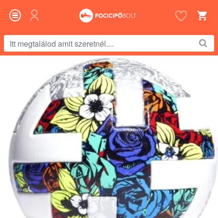
Itt
megtalálod
amit
szeretnél....