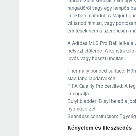
labdaérzetet keresik, mint egy
rangadóról vagy egy tempós pass
játékban maradni. A Major Lea
váltanod ritmust, vagy pontosa
érintések nem a szerencsén múl
A Adidas MLS Pro Ball lelke a v
helyezi előtérbe. A konstrukció
lövés vagy hosszú indítás.
Thermally bonded surface: Hőheg
stabilabb labdaívekért.
FIFA Quality Pro certified: A l
támogatja.
Butyl bladder: Butyl belső a job
nyomásérzet.
Seamless construction: Egység
Kényelem és Illeszkedés