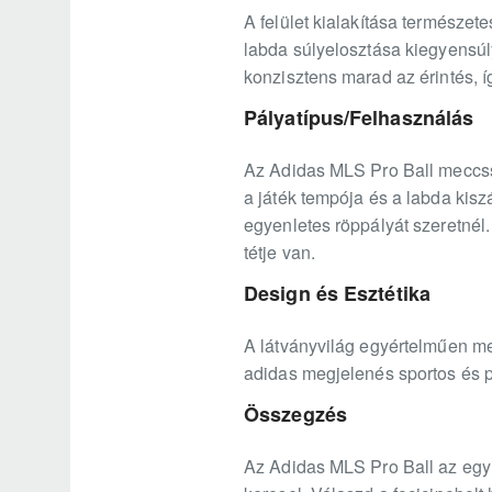
A felület kialakítása természete
labda súlyelosztása kiegyensúly
konzisztens marad az érintés, í
Pályatípus/Felhasználás
Az Adidas MLS Pro Ball meccssz
a játék tempója és a labda kisz
egyenletes röppályát szeretnél.
tétje van.
Design és Esztétika
A látványvilág egyértelműen mec
adidas megjelenés sportos és 
Összegzés
Az Adidas MLS Pro Ball az egyik