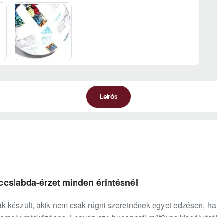
Leírás
ccslabda-érzet minden érintésnél
k készült, akik nem csak rúgni szeretnének egyet edzésen, 