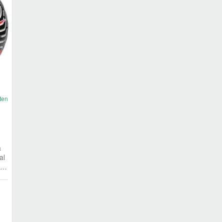
ten
a
al