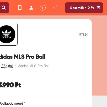
0 termék - 0 Ft
h57824
didas MLS Pro Ball
Adidas MLS Pro Ball
3.990 Ft
Focilabda méret