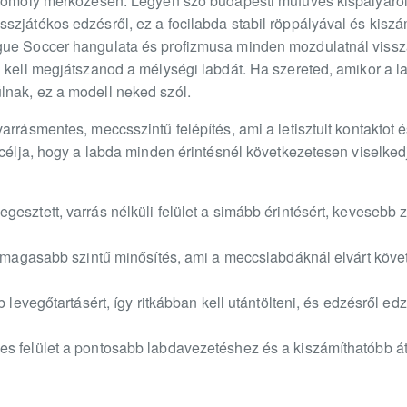
 komoly mérkőzésen. Legyen szó budapesti műfüves kispályáról
zjátékos edzésről, ez a focilabda stabil röppályával és kiszá
gue Soccer hangulata és profizmusa minden mozdulatnál vissz
n kell megjátszanod a mélységi labdát. Ha szereted, amikor a l
nak, ez a modell neked szól.
arrásmentes, meccsszintű felépítés, ami a letisztult kontaktot 
 célja, hogy a labda minden érintésnél következetesen viselked
esztett, varrás nélküli felület a simább érintésért, kevesebb z
egmagasabb szintű minősítés, ami a meccslabdáknál elvárt köve
b levegőtartásért, így ritkábban kell utántölteni, és edzésről 
es felület a pontosabb labdavezetéshez és a kiszámíthatóbb á