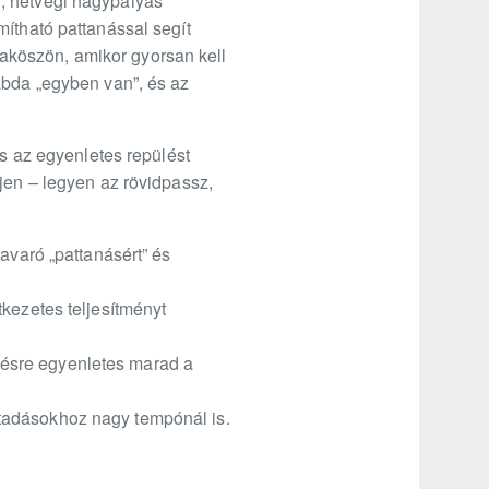
, hétvégi nagypályás
mítható pattanással segít
aköszön, amikor gyorsan kell
abda „egyben van”, és az
és az egyenletes repülést
jen – legyen az rövidpassz,
avaró „pattanásért” és
tkezetes teljesítményt
edzésre egyenletes marad a
tadásokhoz nagy tempónál is.