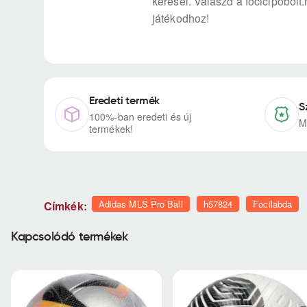
keresel. Válaszd a focicipobolt
játékodhoz!
Eredeti termék
S
100%-ban eredeti és új
M
termékek!
Adidas MLS Pro Ball
h57824
Focilabda
Címkék:
Kapcsolódó termékek