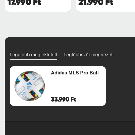
17.990 Ft
21.990 Ft
Legutóbb megtekintett
Legtöbbször megnézett
Adidas MLS Pro Ball
33.990 Ft