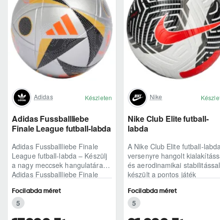
Adidas
Nike
Készleten
Készle
Adidas Fussballliebe
Nike Club Elite futball-
Finale League futball-labda
labda
Adidas Fussballliebe Finale
A Nike Club Elite futball-labd
League futball-labda – Készülj
versenyre hangolt kialakításs
a nagy meccsek hangulatáraAz
és aerodinamikai stabilitással
Adidas Fussballliebe Finale
készült a pontos játék
League futball-labda azoknak
érdekében...
Focilabda méret
Focilabda méret
szól,..
5
5