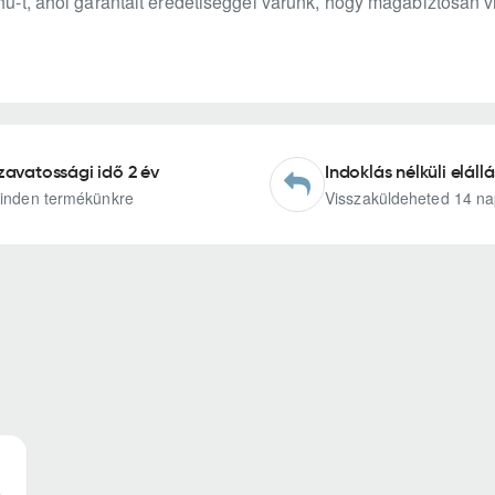
.hu-t, ahol garantált eredetiséggel várunk, hogy magabiztosan 
zavatossági idő 2 év
Indoklás nélküli elállá
inden termékünkre
Visszaküldeheted 14 na