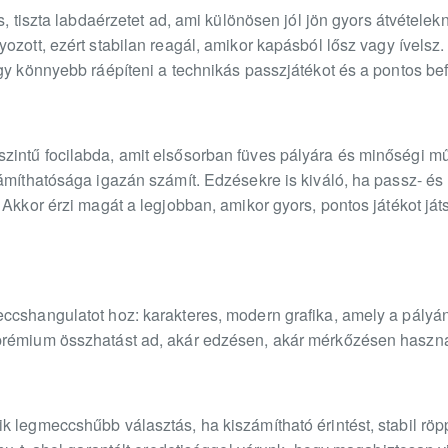
s, tiszta labdaérzetet ad, ami különösen jól jön gyors átvételek
ozott, ezért stabilan reagál, amikor kapásból lősz vagy ívelsz
gy könnyebb ráépíteni a technikás passzjátékot és a pontos be
intű focilabda, amit elsősorban füves pályára és minőségi mű
ámíthatósága igazán számít. Edzésekre is kiváló, ha passz- és 
 Akkor érzi magát a legjobban, amikor gyors, pontos játékot já
cshangulatot hoz: karakteres, modern grafika, amely a pályán is
prémium összhatást ad, akár edzésen, akár mérkőzésen haszn
 legmeccshűbb választás, ha kiszámítható érintést, stabil röp