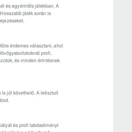
nél és egyérintős játékban. A
. Hosszabb játék során is
fejezéseket.
fűre érdemes választani, ahol
lövőgyakorlatoknál profi,
tszotok, és minden érintésnek
 jól követhető. A letisztult
álod.
pályát és profi labdaélményt