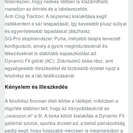
felsőrészen, hogy nedves időben is kiszámítható
maradjon az érintés és a labdavezetés.
Anti-Clog Traction: A talplemez kialakítása segít
csökkenteni a sár letapadását, így kevesebb plusz súllyal
és egyenletesebb tapadással játszhatsz.
SG-Pro stoplirendszer: Puha, mélyebb talajra tervezett
konfiguráció, amely a gyors megindulásoknál és
fékezéseknél is stabilabb kapaszkodást ad.
Dynamic Fit gallér (AC): Zokniszerű boka-rész, ami
egységesebb illeszkedést és biztosabb érzetet nyújt a
felsőrész és a láb találkozásánál.
Kényelem és Illeszkedés
A felsőrész finoman öleli körbe a lábfejet, miközben a
rögzítés stabilan tart, hogy az irányváltásoknál se
„csússzon el” a fit. A boka körüli kialakítás a Dynamic Fit
gallérral szoros, sportos érzetet ad, a belső párnázottság
pedig segít, hogy hosszabb meccsen is megmaradjon a