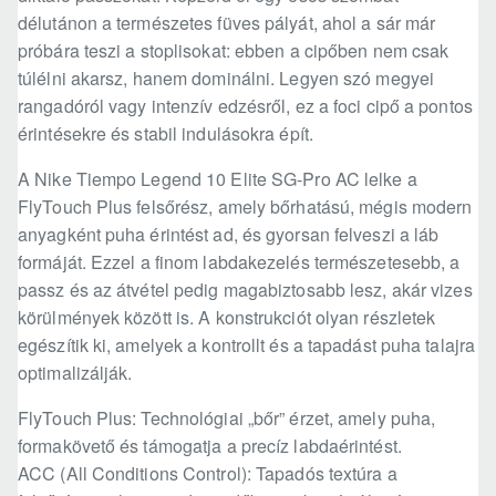
délutánon a természetes füves pályát, ahol a sár már
próbára teszi a stoplisokat: ebben a cipőben nem csak
túlélni akarsz, hanem dominálni. Legyen szó megyei
rangadóról vagy intenzív edzésről, ez a foci cipő a pontos
érintésekre és stabil indulásokra épít.
A Nike Tiempo Legend 10 Elite SG-Pro AC lelke a
FlyTouch Plus felsőrész, amely bőrhatású, mégis modern
anyagként puha érintést ad, és gyorsan felveszi a láb
formáját. Ezzel a finom labdakezelés természetesebb, a
passz és az átvétel pedig magabiztosabb lesz, akár vizes
körülmények között is. A konstrukciót olyan részletek
egészítik ki, amelyek a kontrollt és a tapadást puha talajra
optimalizálják.
FlyTouch Plus: Technológiai „bőr” érzet, amely puha,
formakövető és támogatja a precíz labdaérintést.
ACC (All Conditions Control): Tapadós textúra a