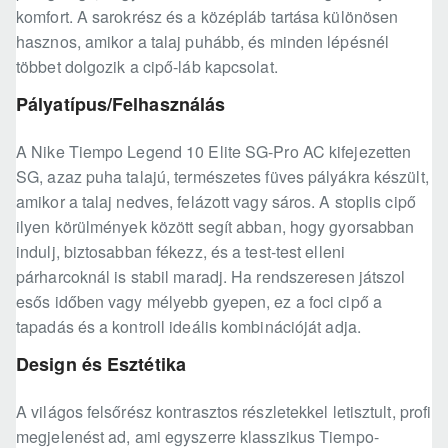
komfort. A sarokrész és a középláb tartása különösen
hasznos, amikor a talaj puhább, és minden lépésnél
többet dolgozik a cipő-láb kapcsolat.
Pályatípus/Felhasználás
A Nike Tiempo Legend 10 Elite SG-Pro AC kifejezetten
SG, azaz puha talajú, természetes füves pályákra készült,
amikor a talaj nedves, felázott vagy sáros. A stoplis cipő
ilyen körülmények között segít abban, hogy gyorsabban
indulj, biztosabban fékezz, és a test-test elleni
párharcoknál is stabil maradj. Ha rendszeresen játszol
esős időben vagy mélyebb gyepen, ez a foci cipő a
tapadás és a kontroll ideális kombinációját adja.
Design és Esztétika
A világos felsőrész kontrasztos részletekkel letisztult, profi
megjelenést ad, ami egyszerre klasszikus Tiempo-