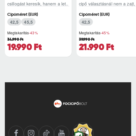
csillogást keresik, hanem a let..
cipő választásnál nem a zajt,
hanem a b..
Cipőméret (EUR)
Cipőméret (EUR)
42,5
45,5
42,5
Megtakarítás
-43%
Megtakarítás
-45%
34.990 Ft
39.990 Ft
19.990 Ft
21.990 Ft