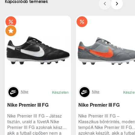
Kapcsolódó termékek
Nike
Nike
Készleten
Készle
Nike Premier III FG
Nike Premier III FG
Nike Premier III FG – Játssz
Nike Premier III FG –
tisztán, urald a füvetA Nike
Klasszikus bőrérintés, moder
Premier III FG azoknak készült,
tempóA Nike Premier III FG
akik a futball cipőben nem a
azoknak készült, akik a futbal