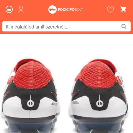
Itt
megtalálod
amit
szeretnél....