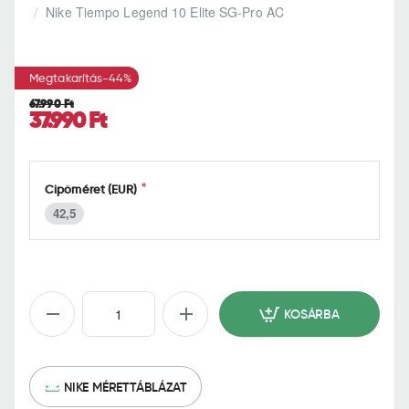
h
Nike Tiempo Legend 10 Elite SG-Pro AC
o
m
e
Megtakarítás
-44%
67.990 Ft
37.990 Ft
Cipőméret (EUR)
42,5
KOSÁRBA
NIKE MÉRETTÁBLÁZAT