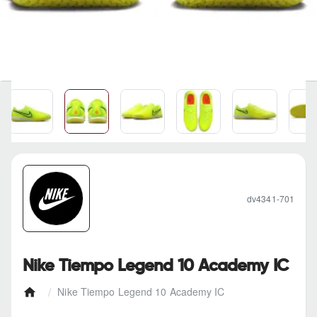
dv4341-701
Nike Tiempo Legend 10 Academy IC
Nike Tiempo Legend 10 Academy IC
h