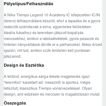
Pályatípus/Felhasználás
A Nike Tiempo Legend 10 Academy IC kifejezetten IC/IN
(terem) felhasználásra készült, ahol a tapadás és a gyors
reakciók számítanak a sima, egyenletes felületeken.
Ideális futsalhoz és teremben játszott kispályás
meccsekhez, amikor a labdaátvételek, gyors passzok és
hirtelen irányváltások döntik el a párharcokat. Akkor érzed
igazán, mit tud, amikor szűk területen kell pontosan
játszanod.
Design és Esztétika
A feltűnő, energikus sárga-fekete megjelenés igazi
“teremfoci” karaktert ad: messziről is sportos, mégis
letisztult, klasszikus Tiempo-vonalvezetéssel. Olyan
design, ami edzésen és meccsen is magabiztosan mutat.
Összegzés