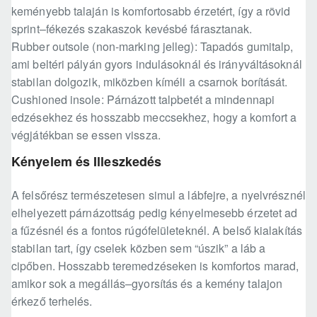
keményebb talaján is komfortosabb érzetért, így a rövid
sprint–fékezés szakaszok kevésbé fárasztanak.
Rubber outsole (non-marking jelleg): Tapadós gumitalp,
ami beltéri pályán gyors indulásoknál és irányváltásoknál
stabilan dolgozik, miközben kíméli a csarnok borítását.
Cushioned insole: Párnázott talpbetét a mindennapi
edzésekhez és hosszabb meccsekhez, hogy a komfort a
végjátékban se essen vissza.
Kényelem és Illeszkedés
A felsőrész természetesen simul a lábfejre, a nyelvrésznél
elhelyezett párnázottság pedig kényelmesebb érzetet ad
a fűzésnél és a fontos rúgófelületeknél. A belső kialakítás
stabilan tart, így cselek közben sem “úszik” a láb a
cipőben. Hosszabb teremedzéseken is komfortos marad,
amikor sok a megállás–gyorsítás és a kemény talajon
érkező terhelés.