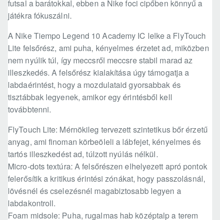
futsal a barátokkal, ebben a Nike foci cipőben könnyű a
játékra fókuszálni.
A Nike Tiempo Legend 10 Academy IC lelke a FlyTouch
Lite felsőrész, ami puha, kényelmes érzetet ad, miközben
nem nyúlik túl, így meccsről meccsre stabil marad az
illeszkedés. A felsőrész kialakítása úgy támogatja a
labdaérintést, hogy a mozdulataid gyorsabbak és
tisztábbak legyenek, amikor egy érintésből kell
továbbtenni.
FlyTouch Lite: Mérnökileg tervezett szintetikus bőr érzetű
anyag, ami finoman körbeöleli a lábfejet, kényelmes és
tartós illeszkedést ad, túlzott nyúlás nélkül.
Micro-dots textúra: A felsőrészen elhelyezett apró pontok
felerősítik a kritikus érintési zónákat, hogy passzolásnál,
lövésnél és cselezésnél magabiztosabb legyen a
labdakontroll.
Foam midsole: Puha, rugalmas hab középtalp a terem