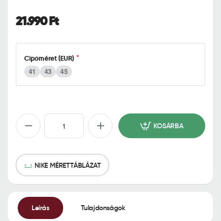
o
m
21.990 Ft
e
Cipőméret (EUR)
41
43
45
KOSÁRBA
NIKE MÉRETTÁBLÁZAT
Leírás
Tulajdonságok