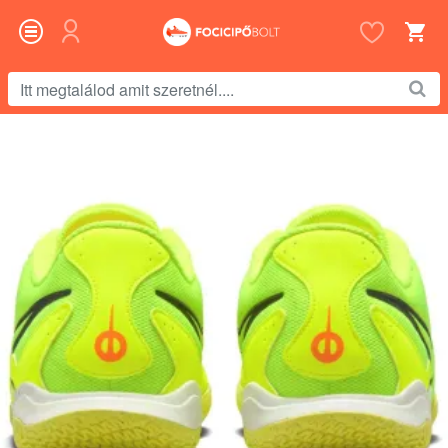
Itt
megtalálod
amit
szeretnél....