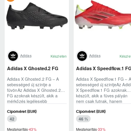
Adidas
Adidas
Készleten
Készle
Adidas X Ghosted.2 FG
Adidas X Speedflow.1 F
Adidas X Ghosted.2 FG – A
Adidas X Speedflow.1 FG – 
sebességed új szintje a
sebességed új szintjeAz Adi
füvönAz Adidas X Ghosted.2
X Speedflow.1 FG azoknak
FG azoknak készült, akik a
készült, akik a füves pályán
mérkőzés legélesebb
nem csak futnak, hanem
pillanataiban is azonnal r..
ritmust diktál..
Cipőméret (EUR)
Cipőméret (EUR)
42
46 ⅔
Megtakarítás
-43%
Megtakarítás
-33%