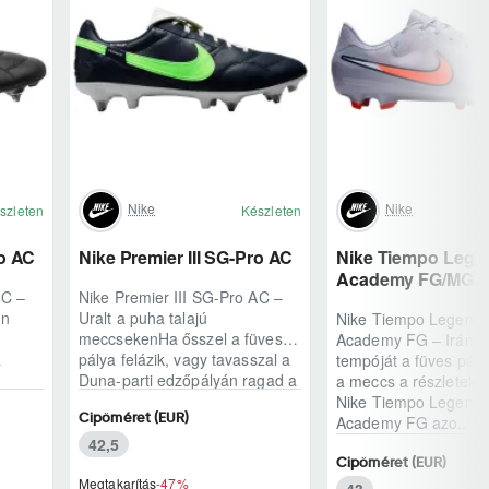
Nike
Nike
szleten
Készleten
ro AC
Nike Premier III SG-Pro AC
Nike Tiempo Lege
Academy FG/MG
AC –
Nike Premier III SG-Pro AC –
rn
Uralt a puha talajú
Nike Tiempo Legend 
meccsekenHa ősszel a füves
Academy FG – Irányít
a
pálya felázik, vagy tavasszal a
tempóját a füves pál
Duna-parti edzőpályán ragad a
a meccs a részleteken
n
talaj, olyan..
Nike Tiempo Legend 
Cipőméret (EUR)
Academy FG azo..
42,5
Cipőméret (EUR)
Megtakarítás
-47%
43