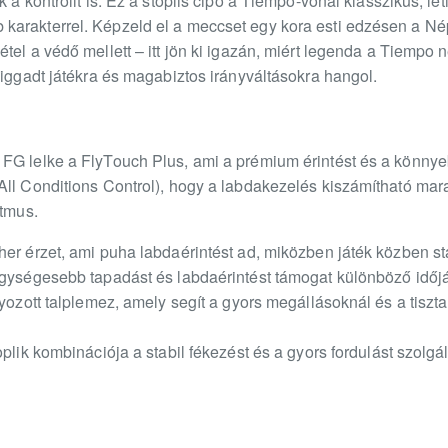
 a kontrollt is. Ez a stoplis cipő a Tiempo-vonal klasszikus, leti
arakterrel. Képzeld el a meccset egy kora esti edzésen a Népl
tel a védő mellett – itt jön ki igazán, miért legenda a Tiemp
higgadt játékra és magabiztos irányváltásokra hangol.
G lelke a FlyTouch Plus, ami a prémium érintést és a könnyebb
All Conditions Control), hogy a labdakezelés kiszámítható mara
itmus.
er érzet, ami puha labdaérintést ad, miközben játék közben stab
egységesebb tapadást és labdaérintést támogat különböző időjá
lyozott talplemez, amely segít a gyors megállásoknál és a tiszt
oplik kombinációja a stabil fékezést és a gyors fordulást szolgá