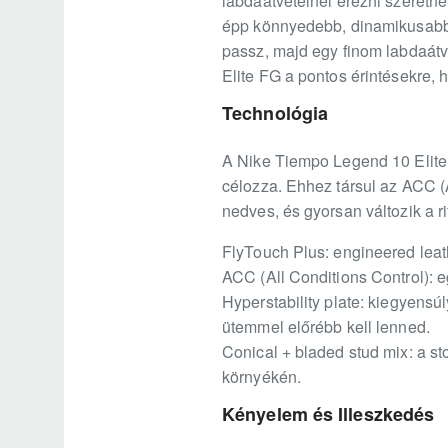
labdaátvételnél érezni szeretnék
épp könnyedebb, dinamikusabb k
passz, majd egy finom labdaátvé
Elite FG a pontos érintésekre, 
Technológia
A Nike Tiempo Legend 10 Elite F
célozza. Ehhez társul az ACC (
nedves, és gyorsan változik a r
FlyTouch Plus: engineered leath
ACC (All Conditions Control): 
Hyperstability plate: kiegyensú
ütemmel előrébb kell lenned.
Conical + bladed stud mix: a st
környékén.
Kényelem és Illeszkedés