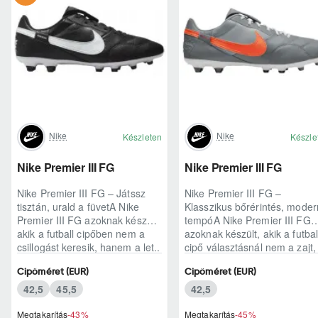
Nike
Nike
Készleten
Készle
Nike Premier III FG
Nike Premier III FG
Nike Premier III FG – Játssz
Nike Premier III FG –
tisztán, urald a füvetA Nike
Klasszikus bőrérintés, moder
Premier III FG azoknak készült,
tempóA Nike Premier III FG
akik a futball cipőben nem a
azoknak készült, akik a futbal
csillogást keresik, hanem a let..
cipő választásnál nem a zajt,
hanem a b..
Cipőméret (EUR)
Cipőméret (EUR)
42,5
45,5
42,5
Megtakarítás
-43%
Megtakarítás
-45%