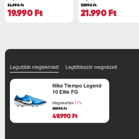
34.990 Ft
39.990 Ft
19.990 Ft
21.990 Ft
Legutóbb megtekintett
Legtöbbször megnézett
Nike Tiempo Legend
10 Elite FG
Megtakarítás
-17%
59.990 Ft
49.990 Ft