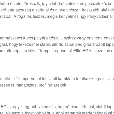
hább érzetre törekszik, így a labdaátvételek és passzok közbe
lelő párnázottság a sarknál és a nyelvrészen hosszabb játékidő
 lábat. A rögzítés feszes, mégis kényelmes, így irányváltásnál és
 természetes füves pályára készült, száraz vagy enyhén nedves 
ást, hogy fékezésnél stabil, elindulásnál pedig határozott tap
trollra épül, a Nike Tiempo Legend 10 Elite FG kifejezetten o
lló: a Tiempo-vonal letisztult karaktere találkozik egy friss, s
en is magabiztos, profi hatást kelt.
FG az egyik legjobb választás, ha prémium érintést, stabil ta
ra. Válaszd a focicipobolt.hu-t, ahol garantált eredetiséggel v