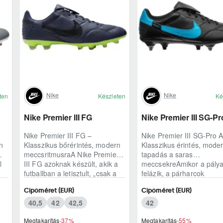
Nike
Nike
ten
Készleten
Ké
Nike Premier III FG
Nike Premier III SG-P
Nike Premier III FG –
Nike Premier III SG-Pro 
n
Klasszikus bőrérintés, modern
Klasszikus érintés, mode
meccsritmusraA Nike Premier
tapadás a saras
l
III FG azoknak készült, akik a
meccsekreAmikor a pály
futballban a letisztult, „csak a
felázik, a párharcok
játék ..
keményebbek, és minde
Cipőméret (EUR)
Cipőméret (EUR)
lépésnél s..
40,5
42
42,5
42
Megtakarítás
-37%
Megtakarítás
-55%