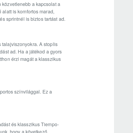
n közvetlenebb a kapcsolat a
 alatt is komfortos marad,
 sprintnél is biztos tartást ad.
talajviszonyokra. A stoplis
adást ad. Ha a játékod a gyors
tthon érzi magát a klasszikus
portos színvilággal. Ez a
padást és klasszikus Tiempo-
árunk, hogy a következő