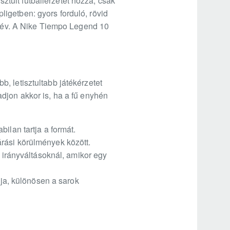
sztult futballérzetét hozza, csak
igetben: gyors forduló, rövid
o név. A Nike Tiempo Legend 10
, letisztultabb játékérzetet
djon akkor is, ha a fű enyhén
ilan tartja a formát.
rási körülmények között.
a irányváltásoknál, amikor egy
lja, különösen a sarok