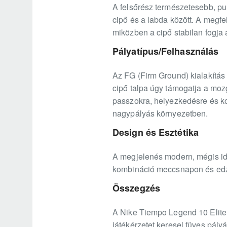
A felsőrész természetesebb, pu
cipő és a labda között. A megfe
miközben a cipő stabilan fogja a
Pályatípus/Felhasználás
Az FG (Firm Ground) kialakítás
cipő talpa úgy támogatja a mozg
passzokra, helyezkedésre és kon
nagypályás környezetben.
Design és Esztétika
A megjelenés modern, mégis időtá
kombináció meccsnapon és edzés
Összegzés
A Nike Tiempo Legend 10 Elite 
játékérzetet keresel füves pályá