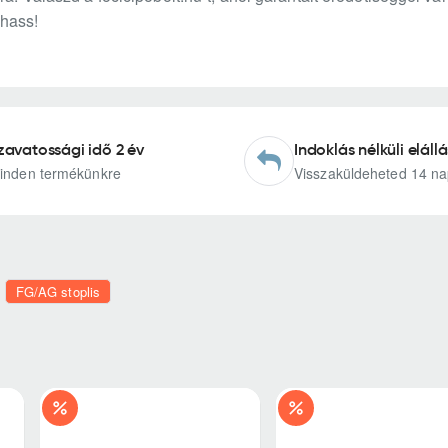
hass!
zavatossági idő 2 év
Indoklás nélküli elállá
inden termékünkre
Visszaküldeheted 14 na
FG/AG stoplis