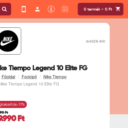
0 termék - 0 Ft
dv4328-400
ike Tiempo Legend 10 Elite FG
Focicipő
Nike Tiempo
Nike Tiempo Legend 10 Elite FG
takarítás
-17%
990 Ft
9.990 Ft