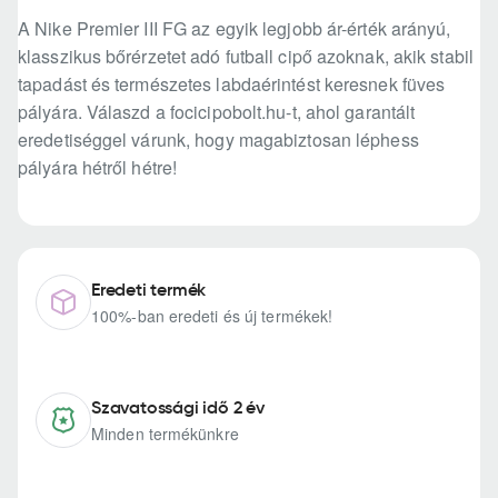
A Nike Premier III FG az egyik legjobb ár-érték arányú,
klasszikus bőrérzetet adó futball cipő azoknak, akik stabil
tapadást és természetes labdaérintést keresnek füves
pályára. Válaszd a focicipobolt.hu-t, ahol garantált
eredetiséggel várunk, hogy magabiztosan léphess
pályára hétről hétre!
Eredeti termék
100%-ban eredeti és új termékek!
Szavatossági idő 2 év
Minden termékünkre