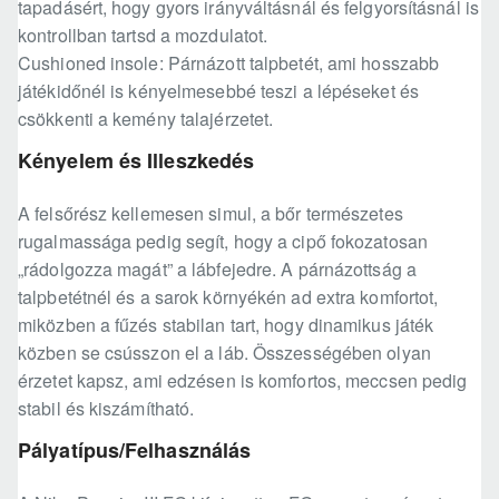
tapadásért, hogy gyors irányváltásnál és felgyorsításnál is
kontrollban tartsd a mozdulatot.
Cushioned insole: Párnázott talpbetét, ami hosszabb
játékidőnél is kényelmesebbé teszi a lépéseket és
csökkenti a kemény talajérzetet.
Kényelem és Illeszkedés
A felsőrész kellemesen simul, a bőr természetes
rugalmassága pedig segít, hogy a cipő fokozatosan
„rádolgozza magát” a lábfejedre. A párnázottság a
talpbetétnél és a sarok környékén ad extra komfortot,
miközben a fűzés stabilan tart, hogy dinamikus játék
közben se csússzon el a láb. Összességében olyan
érzetet kapsz, ami edzésen is komfortos, meccsen pedig
stabil és kiszámítható.
Pályatípus/Felhasználás