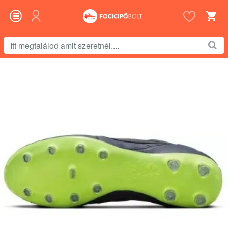
Itt
megtalálod
amit
szeretnél....