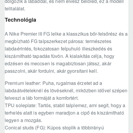
dolgozik a lábaddal, és nem elvesz belőled, ez a modell
telitalálat.
Technológia
A Nike Premier III FG lelke a klasszikus bőr-felsőrész és a
megbízható FG talpszerkezet párosa: természetes
labdaérintés, fokozatosan felpuhuló illeszkedés és
kiszámítható tapadás füvön. A kialakítás célja, hogy
edzésen és meccsen is magabiztosan játssz, akár
passzolni, akár fordulni, akár gyorsítani kell.
Premium leather: Puha, rugalmas érzetet ad a
labdaátvételeknél és lövéseknél, miközben idővel szépen
felveszi a láb formáját a komfortért.
TPU soleplate: Tartós, stabil talplemez, ami segít, hogy a
terhelés alatt is egyben maradjon a cipő és kiszámítható
legyen a mozgás.
Conical studs (FG): Kúpos stoplik a többirányú