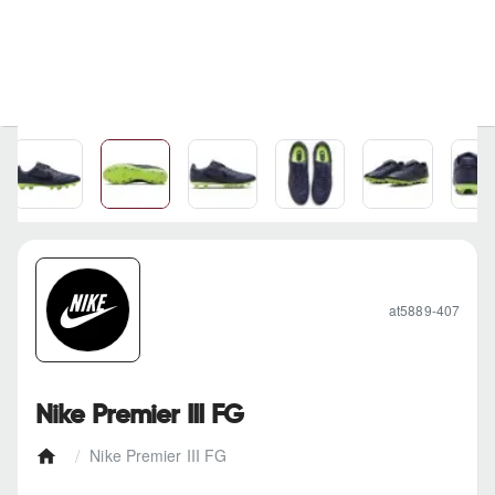
at5889-407
Nike Premier III FG
Nike Premier III FG
h