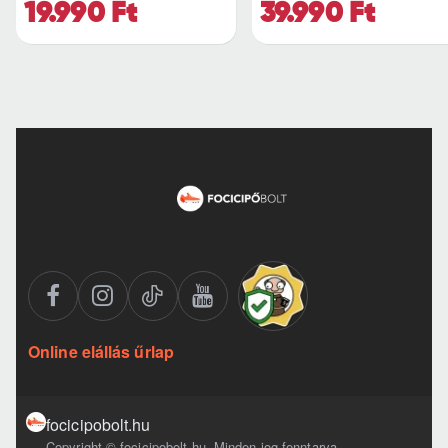
19.990 Ft
39.990 Ft
Online elállás űrlap
focicipobolt.hu
Copyright © focicipobolt.hu, Minden jog fenntarva.