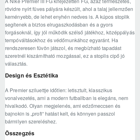
A Nike Premier III FG kifejezetten FG, azaz természetes,
rövidre nyírt füves pályára készült, ahol a talaj jellemzően
keményebb, de lehet enyhén nedves is. A kúpos stoplik
segítenek a biztos elrugaszkodásban és a gyors
forgásoknál, így jól működik szélső játékhoz, középpályás
tempóváltásokhoz és védőmunkához egyaránt. Ha
rendszeresen füvön játszol, és megbízható tapadást
szeretnél kiszámítható mozgással, ez a stoplis cipő jó
választás.
Design és Esztétika
A Premier sziluettje időtlen: letisztult, klasszikus
vonalvezetés, ami a modern futballban is elegáns, nem
hivalkodó. Olyan megjelenés, ami edzőmeccsen és
bajnokin is „profi” hatást kelt, és könnyen passzol
bármilyen szereléshez.
Összegzés