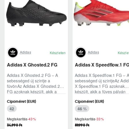
Adidas
Adidas
Készleten
Készle
Adidas X Ghosted.2 FG
Adidas X Speedflow.1 F
Adidas X Ghosted.2 FG – A
Adidas X Speedflow.1 FG – 
sebességed új szintje a
sebességed új szintjeAz Adi
füvönAz Adidas X Ghosted.2
X Speedflow.1 FG azoknak
FG azoknak készült, akik a
készült, akik a füves pályán
mérkőzés legélesebb
nem csak futnak, hanem
Cipőméret (EUR)
Cipőméret (EUR)
pillanataiban is azonnal r..
ritmust diktál..
42
46 ⅔
Megtakarítás
-43%
Megtakarítás
-33%
34.990 Ft
59.990 Ft