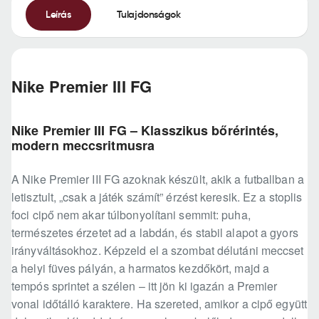
Leírás
Tulajdonságok
Nike Premier III FG
Nike Premier III FG – Klasszikus bőrérintés,
modern meccsritmusra
A Nike Premier III FG azoknak készült, akik a futballban a
letisztult, „csak a játék számít” érzést keresik. Ez a stoplis
foci cipő nem akar túlbonyolítani semmit: puha,
természetes érzetet ad a labdán, és stabil alapot a gyors
irányváltásokhoz. Képzeld el a szombat délutáni meccset
a helyi füves pályán, a harmatos kezdőkört, majd a
tempós sprintet a szélen – itt jön ki igazán a Premier
vonal időtálló karaktere. Ha szereted, amikor a cipő együtt