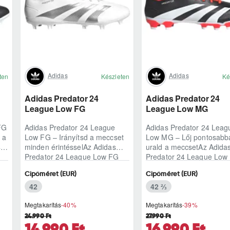
Adidas
Adidas
ten
Készleten
Ké
Adidas Predator 24
Adidas Predator 24
League Low FG
League Low MG
FG
Adidas Predator 24 League
Adidas Predator 24 Leag
 a
Low FG – Irányítsd a meccset
Low MG – Lőj pontosabb
4
minden érintésselAz Adidas
urald a meccsetAz Adida
Predator 24 League Low FG
Predator 24 League Lo
ak
azoknak készült, akik nem csak
azoknak készült, akik ne
Cipőméret (EUR)
Cipőméret (EUR)
játszani ak..
játszani akarnak..
42
42 ⅔
Megtakarítás
-40%
Megtakarítás
-39%
24.990 Ft
27.990 Ft
14.990 Ft
16.990 Ft