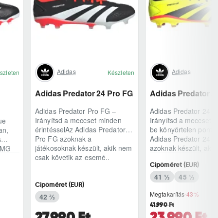
Adidas
Adidas
szleten
Készleten
Adidas Predator 24 Pro FG
Adidas Predator 2
Adidas Predator Pro FG –
Adidas Predator 24 P
Irányítsd a meccset minden
Irányítsd a meccset, 
ue
érintésselAz Adidas Predator
be könyörtelen ponto
an,
Pro FG azoknak a
Adidas Predator 24 P
s
játékosoknak készült, akik nem
azoknak készült, aki
w MG
csak követik az esemé..
játs..
m csak
Cipőméret (EUR)
41 ⅓
45 ⅓
Cipőméret (EUR)
Megtakarítás
-43%
42 ⅔
41.990 Ft
27.990 Ft
23.990 Ft