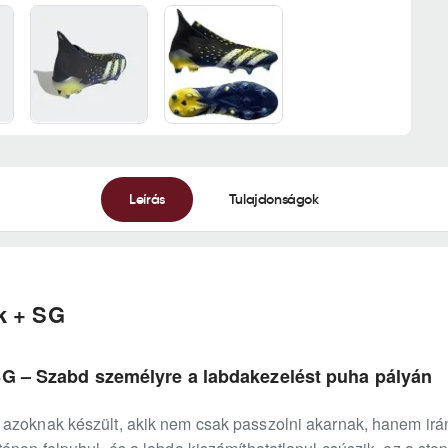
Leírás
Tulajdonságok
k + SG
SG – Szabd személyre a labdakezelést puha pályán
azoknak készült, akik nem csak passzolni akarnak, hanem irányí