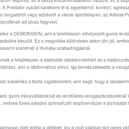
ánon felpuhul, és a labda kiszámíthatatlanul csúszik, ez a stop
A Predator család karaktere itt is egyértelmű: kontroll, agress
 rangadóról vagy edzésről a városi sporttelepen, az Adidas Pr
fejezőknek ad plusz fegyvert.
lelke a DEMONSKIN, ami a felsőrészen elhelyezett gumis text
tására készült. Ez a megoldás különösen akkor jön jól, amikor
csavarni szeretnél a lövésbe szabadrúgásnál.
k a felsőrészen a stabilabb labdakontrollért és a határozotta
elsőrész, ami a lábformához simul, így természetesebb a mozg
üli kialakítás a tiszta rúgófelületért, ami segít, hogy a labdaé
 ami gyors irányváltásoknál és lendületes elrugaszkodásoknál is
 nedves füves pályára optimalizált stoplirendszer a biztosabb 
lmasan öleli körbe a lábfejet, így a cipő stabilan tart gyors vál