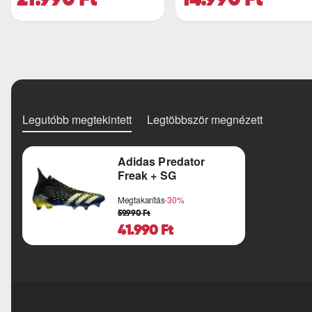
Legutóbb megtekintett
Legtöbbször megnézett
Adidas Predator
Freak + SG
Megtakarítás
-30%
59.990 Ft
41.990 Ft