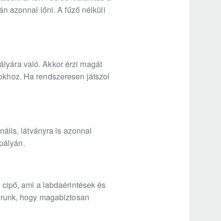
án azonnal lőni. A fűző nélküli
ályára való. Akkor érzi magát
sokhoz. Ha rendszeresen játszol
lis, látványra is azonnal
 pályán.
i cipő, ami a labdaérintések és
 várunk, hogy magabiztosan