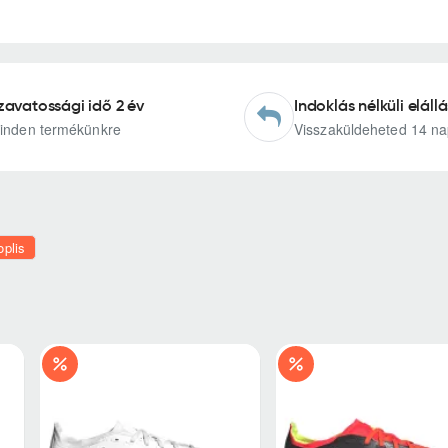
zavatossági idő 2 év
Indoklás nélküli elállá
inden termékünkre
Visszaküldeheted 14 na
oplis