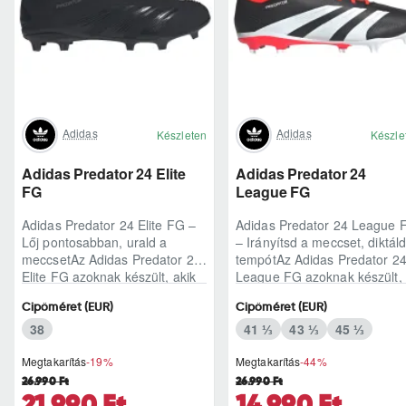
Adidas
Adidas
Készleten
Készle
Adidas Predator 24 Elite
Adidas Predator 24
FG
League FG
Adidas Predator 24 Elite FG –
Adidas Predator 24 League 
Lőj pontosabban, urald a
– Irányítsd a meccset, diktáld
meccsetAz Adidas Predator 24
tempótAz Adidas Predator 2
Elite FG azoknak készült, akik
League FG azoknak készült,
nem csak játszani akarnak a
akik nem csak játszani akarn
Cipőméret (EUR)
Cipőméret (EUR)
füves p..
a ..
38
41 ⅓
43 ⅓
45 ⅓
Megtakarítás
-19%
Megtakarítás
-44%
26.990 Ft
26.990 Ft
21.990 Ft
14.990 Ft