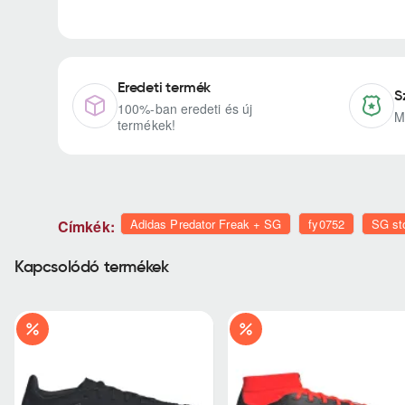
Eredeti termék
S
100%-ban eredeti és új
M
termékek!
Adidas Predator Freak + SG
fy0752
SG st
Címkék:
Kapcsolódó termékek