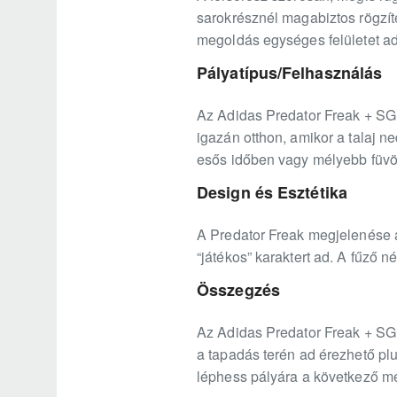
sarokrésznél magabiztos rögzítés
megoldás egységes felületet ad 
Pályatípus/Felhasználás
Az Adidas Predator Freak + SG 
igazán otthon, amikor a talaj n
esős időben vagy mélyebb füvön,
Design és Esztétika
A Predator Freak megjelenése 
“játékos” karaktert ad. A fűző né
Összegzés
Az Adidas Predator Freak + SG e
a tapadás terén ad érezhető plu
léphess pályára a következő m