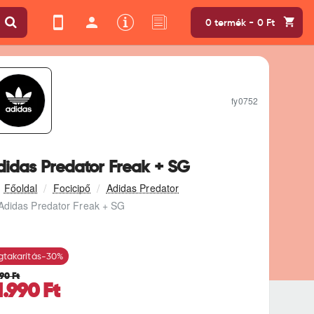
0 termék - 0 Ft
fy0752
didas Predator Freak + SG
Focicipő
Adidas Predator
Adidas Predator Freak + SG
takarítás
-30%
990 Ft
1.990 Ft