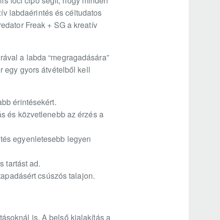
lis foci cipő segít, hogy minden
zív labdaérintés és céltudatos
edator Freak + SG a kreatív
úrával a labda “megragadására”
 egy gyors átvételből kell
bb érintésekért.
ás és közvetlenebb az érzés a
rintés egyenletesebb legyen
 tartást ad.
tapadásért csúszós talajon.
tásoknál is. A belső kialakítás a