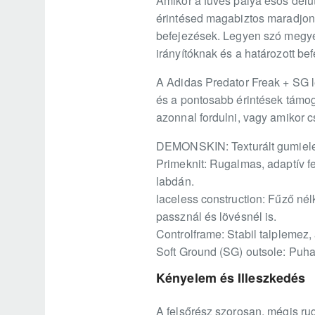
Amikor a füves pálya esős délut
érintésed magabiztos maradjon. 
befejezések. Legyen szó megyei
irányítóknak és a határozott be
A Adidas Predator Freak + SG 
és a pontosabb érintések támoga
azonnal fordulni, vagy amikor 
DEMONSKIN: Texturált gumieleme
Primeknit: Rugalmas, adaptív f
labdán.
laceless construction: Fűző nélk
passznál és lövésnél is.
Controlframe: Stabil talplemez,
Soft Ground (SG) outsole: Puha,
Kényelem és Illeszkedés
A felsőrész szorosan, mégis ruga