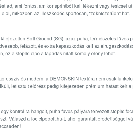
t ad, ami fontos, amikor sprintből kell fékezni vagy testcsel ut
elöl, miközben az illeszkedés sportosan, “zokniszerűen” hat.
kifejezetten Soft Ground (SG), azaz puha, természetes füves p
edvesebb, felázott, és extra kapaszkodás kell az elrugaszkodá
 ez a stoplis cipő a tapadás miatt komoly előny lehet.
agresszív és modern: a DEMONSKIN textúra nem csak funkcioná
lküli, letisztult előrész pedig kifejezetten prémium hatást kelt a
gy kontrollra hangolt, puha füves pályára tervezett stoplis foc
szt. Válaszd a focicipobolt.hu-t, ahol garantált eredetiséggel
eccseden!