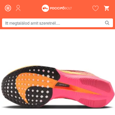
Itt
megtalálod
amit
szeretnél....