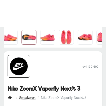
dv4130-600
Nike ZoomX Vaporfly Next% 3
Sneakerek
Nike ZoomX Vaporfly Next% 3
h