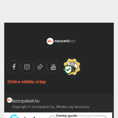
Online elállás űrlap
focicipobolt.hu
Copyright © focicipobolt.hu, Minden jog fenntarva.