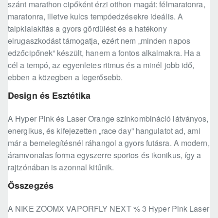
szánt marathon cipőként érzi otthon magát: félmaratonra,
maratonra, illetve kulcs tempóedzésekre ideális. A
talpkialakítás a gyors gördülést és a hatékony
elrugaszkodást támogatja, ezért nem „minden napos
edzőcipőnek” készült, hanem a fontos alkalmakra. Ha a
cél a tempó, az egyenletes ritmus és a minél jobb idő,
ebben a közegben a legerősebb.
Design és Esztétika
A Hyper Pink és Laser Orange színkombináció látványos,
energikus, és kifejezetten „race day” hangulatot ad, ami
már a bemelegítésnél ráhangol a gyors futásra. A modern,
áramvonalas forma egyszerre sportos és ikonikus, így a
rajtzónában is azonnal kitűnik.
Összegzés
A NIKE ZOOMX VAPORFLY NEXT % 3 Hyper Pink Laser