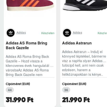
Adidas
Adidas
Készleten
Készle
Adidas AS Roma Bring
Adidas Astrarun
Back Gazelle
Adidas Astrarun – Indulj el
könnyed léptekkel, bármerre
Adidas AS Roma Bring Back
visz a napHa olyan Adidas
Gazelle – Hozd vissza a
futócipő kell, ami nem csak
kilencvenes évek hangulatát a
edzésen, hanem a
városbaAz Adidas AS Roma
hétköznapokban is kénye..
Bring Back Gazelle nem
egyszerű sneaker, hane..
Cipőméret (EUR)
Cipőméret (EUR)
44
36
31.990 Ft
21.990 Ft