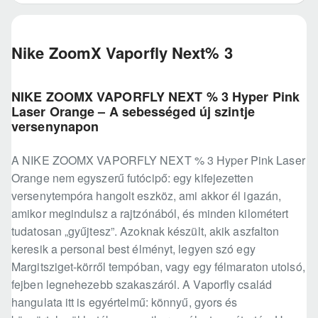
Nike ZoomX Vaporfly Next% 3
NIKE ZOOMX VAPORFLY NEXT % 3 Hyper Pink
Laser Orange – A sebességed új szintje
versenynapon
A NIKE ZOOMX VAPORFLY NEXT % 3 Hyper Pink Laser
Orange nem egyszerű futócipő: egy kifejezetten
versenytempóra hangolt eszköz, ami akkor él igazán,
amikor megindulsz a rajtzónából, és minden kilométert
tudatosan „gyűjtesz”. Azoknak készült, akik aszfalton
keresik a personal best élményt, legyen szó egy
Margitsziget-körről tempóban, vagy egy félmaraton utolsó,
fejben legnehezebb szakaszáról. A Vaporfly család
hangulata itt is egyértelmű: könnyű, gyors és