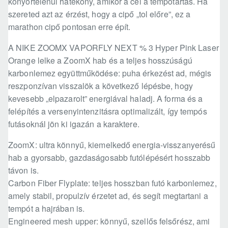
könyörtelenül hatékony, amikor a cél a tempótartás. Ha
szereted azt az érzést, hogy a cipő „tol előre”, ez a
marathon cipő pontosan erre épít.
A NIKE ZOOMX VAPORFLY NEXT % 3 Hyper Pink Laser
Orange lelke a ZoomX hab és a teljes hosszúságú
karbonlemez együttműködése: puha érkezést ad, mégis
reszponzívan visszalök a következő lépésbe, hogy
kevesebb „elpazarolt” energiával haladj. A forma és a
felépítés a versenyintenzitásra optimalizált, így tempós
futásoknál jön ki igazán a karaktere.
ZoomX: ultra könnyű, kiemelkedő energia-visszanyerésű
hab a gyorsabb, gazdaságosabb futólépésért hosszabb
távon is.
Carbon Fiber Flyplate: teljes hosszban futó karbonlemez,
amely stabil, propulzív érzetet ad, és segít megtartani a
tempót a hajrában is.
Engineered mesh upper: könnyű, szellős felsőrész, ami