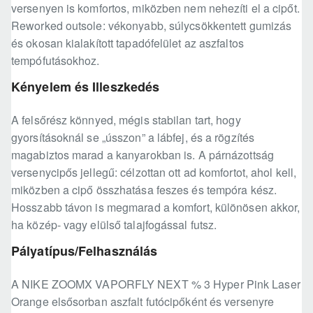
versenyen is komfortos, miközben nem nehezíti el a cipőt.
Reworked outsole: vékonyabb, súlycsökkentett gumizás
és okosan kialakított tapadófelület az aszfaltos
tempófutásokhoz.
Kényelem és Illeszkedés
A felsőrész könnyed, mégis stabilan tart, hogy
gyorsításoknál se „ússzon” a lábfej, és a rögzítés
magabiztos marad a kanyarokban is. A párnázottság
versenycipős jellegű: célzottan ott ad komfortot, ahol kell,
miközben a cipő összhatása feszes és tempóra kész.
Hosszabb távon is megmarad a komfort, különösen akkor,
ha közép- vagy elülső talajfogással futsz.
Pályatípus/Felhasználás
A NIKE ZOOMX VAPORFLY NEXT % 3 Hyper Pink Laser
Orange elsősorban aszfalt futócipőként és versenyre