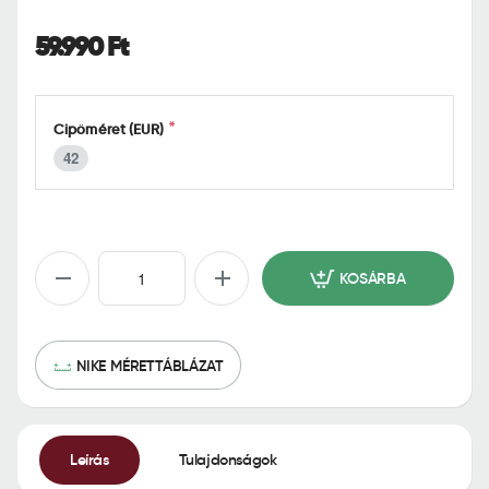
o
m
59.990 Ft
e
Cipőméret (EUR)
42
KOSÁRBA
NIKE MÉRETTÁBLÁZAT
Leírás
Tulajdonságok