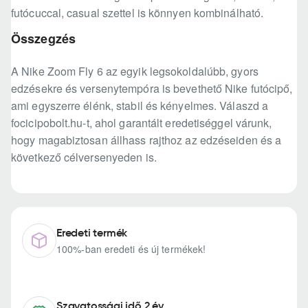
futócuccal, casual szettel is könnyen kombinálható.
Összegzés
A Nike Zoom Fly 6 az egyik legsokoldalúbb, gyors
edzésekre és versenytempóra is bevethető Nike futócipő,
ami egyszerre élénk, stabil és kényelmes. Válaszd a
focicipobolt.hu-t, ahol garantált eredetiséggel várunk,
hogy magabiztosan állhass rajthoz az edzéseiden és a
következő célversenyeden is.
Eredeti termék
100%-ban eredeti és új termékek!
Szavatossági idő 2 év