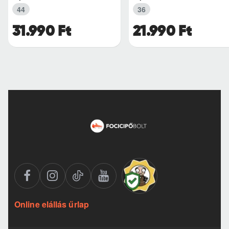
44
36
31.990 Ft
21.990 Ft
Online elállás űrlap