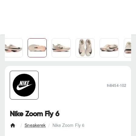
fn8454-102
Nike Zoom Fly 6
Sneakerek
Nike Zoom Fly 6
h