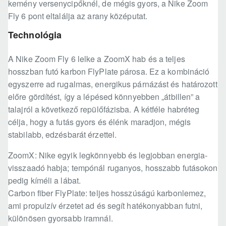
kemény versenycipőknél, de mégis gyors, a Nike Zoom
Fly 6 pont eltalálja az arany középutat.
Technológia
A Nike Zoom Fly 6 lelke a ZoomX hab és a teljes
hosszban futó karbon FlyPlate párosa. Ez a kombináció
egyszerre ad rugalmas, energikus párnázást és határozott
előre gördítést, így a lépésed könnyebben „átbillen” a
talajról a következő repülőfázisba. A kétféle habréteg
célja, hogy a futás gyors és élénk maradjon, mégis
stabilabb, edzésbarát érzettel.
ZoomX: Nike egyik legkönnyebb és legjobban energia-
visszaadó habja; tempónál ruganyos, hosszabb futásokon
pedig kíméli a lábat.
Carbon fiber FlyPlate: teljes hosszúságú karbonlemez,
ami propulzív érzetet ad és segít hatékonyabban futni,
különösen gyorsabb iramnál.