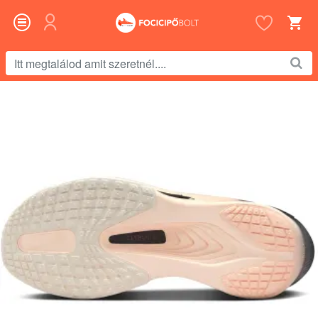
Itt
megtalálod
amit
szeretnél....