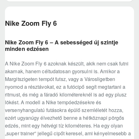
Nike Zoom Fly 6
Nike Zoom Fly 6 – A sebességed új szintje
minden edzésen
A Nike Zoom Fly 6 azoknak készült, akik nem csak futni
akarnak, hanem céltudatosan gyorsulni is. Amikor a
Margitszigeten tempót futsz, vagy a Városligetben
nyomod a résztávokat, ez a futócipő segít megtartani a
ritmust, és még a fáradó kilométereknél is ad egy plusz
lökést. A modell a Nike tempóedzésekre és
versenyhangulatú futásokra épülő szemléletét hozza,
ezért ugyanúgy élvezhető benne a hétköznapi pörgős
edzés, mint egy hétvégi tíz kilométeres. Ha egy olyan
„super trainer” jellegű cipőt keresel, ami kényelmesebb a