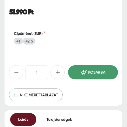
o
m
51.990 Ft
e
Cipőméret (EUR)
41
42,5
KOSÁRBA
NIKE MÉRETTÁBLÁZAT
Leírás
Tulajdonságok