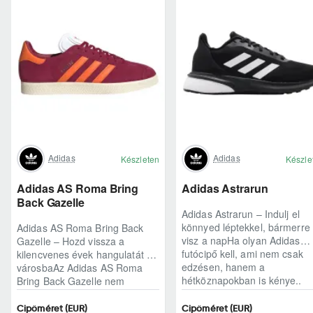
Adidas
Adidas
Készleten
Készle
Adidas AS Roma Bring
Adidas Astrarun
Back Gazelle
Adidas Astrarun – Indulj el
könnyed léptekkel, bármerre
Adidas AS Roma Bring Back
visz a napHa olyan Adidas
Gazelle – Hozd vissza a
futócipő kell, ami nem csak
kilencvenes évek hangulatát a
edzésen, hanem a
városbaAz Adidas AS Roma
hétköznapokban is kénye..
Bring Back Gazelle nem
egyszerű sneaker, hane..
Cipőméret (EUR)
Cipőméret (EUR)