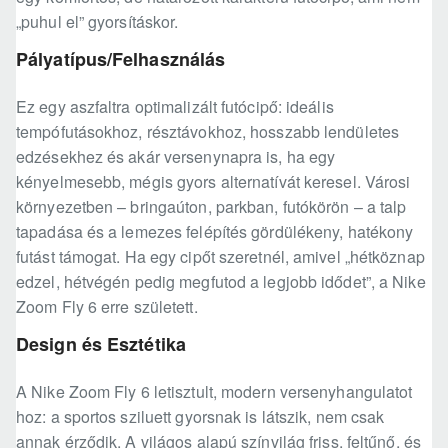
„puhul el” gyorsításkor.
Pályatípus/Felhasználás
Ez egy aszfaltra optimalizált futócipő: ideális
tempófutásokhoz, résztávokhoz, hosszabb lendületes
edzésekhez és akár versenynapra is, ha egy
kényelmesebb, mégis gyors alternatívát keresel. Városi
környezetben – bringaúton, parkban, futókörön – a talp
tapadása és a lemezes felépítés gördülékeny, hatékony
futást támogat. Ha egy cipőt szeretnél, amivel „hétköznap
edzel, hétvégén pedig megfutod a legjobb idődet”, a Nike
Zoom Fly 6 erre született.
Design és Esztétika
A Nike Zoom Fly 6 letisztult, modern versenyhangulatot
hoz: a sportos sziluett gyorsnak is látszik, nem csak
annak érződik. A világos alapú színvilág friss, feltűnő, és