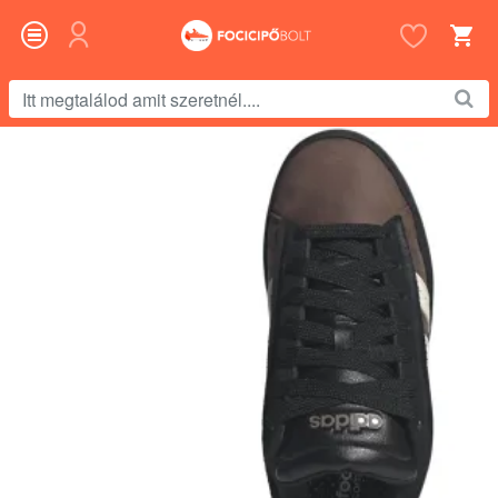
Itt
megtalálod
amit
szeretnél....