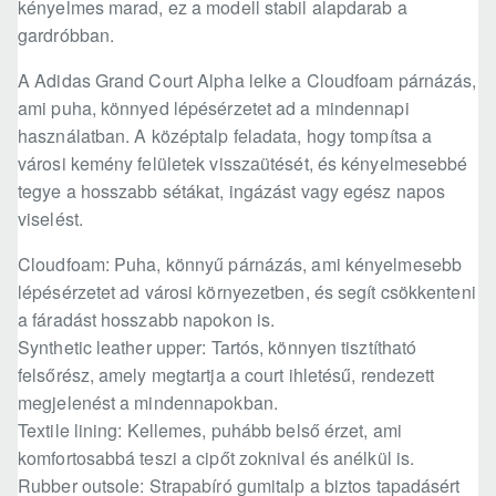
kényelmes marad, ez a modell stabil alapdarab a
gardróbban.
A Adidas Grand Court Alpha lelke a Cloudfoam párnázás,
ami puha, könnyed lépésérzetet ad a mindennapi
használatban. A középtalp feladata, hogy tompítsa a
városi kemény felületek visszaütését, és kényelmesebbé
tegye a hosszabb sétákat, ingázást vagy egész napos
viselést.
Cloudfoam: Puha, könnyű párnázás, ami kényelmesebb
lépésérzetet ad városi környezetben, és segít csökkenteni
a fáradást hosszabb napokon is.
Synthetic leather upper: Tartós, könnyen tisztítható
felsőrész, amely megtartja a court ihletésű, rendezett
megjelenést a mindennapokban.
Textile lining: Kellemes, puhább belső érzet, ami
komfortosabbá teszi a cipőt zoknival és anélkül is.
Rubber outsole: Strapabíró gumitalp a biztos tapadásért