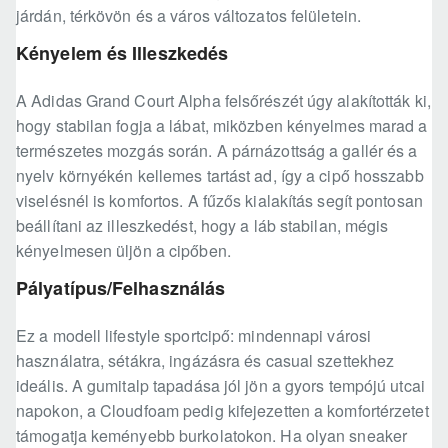
járdán, térkövön és a város változatos felületein.
Kényelem és Illeszkedés
A Adidas Grand Court Alpha felsőrészét úgy alakították ki,
hogy stabilan fogja a lábat, miközben kényelmes marad a
természetes mozgás során. A párnázottság a gallér és a
nyelv környékén kellemes tartást ad, így a cipő hosszabb
viselésnél is komfortos. A fűzős kialakítás segít pontosan
beállítani az illeszkedést, hogy a láb stabilan, mégis
kényelmesen üljön a cipőben.
Pályatípus/Felhasználás
Ez a modell lifestyle sportcipő: mindennapi városi
használatra, sétákra, ingázásra és casual szettekhez
ideális. A gumitalp tapadása jól jön a gyors tempójú utcai
napokon, a Cloudfoam pedig kifejezetten a komfortérzetet
támogatja keményebb burkolatokon. Ha olyan sneaker