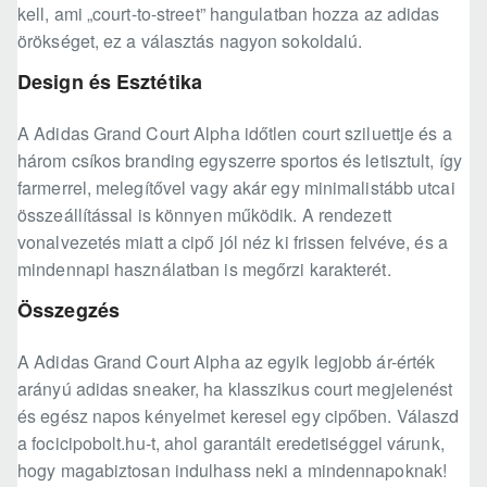
kell, ami „court-to-street” hangulatban hozza az adidas
örökséget, ez a választás nagyon sokoldalú.
Design és Esztétika
A Adidas Grand Court Alpha időtlen court sziluettje és a
három csíkos branding egyszerre sportos és letisztult, így
farmerrel, melegítővel vagy akár egy minimalistább utcai
összeállítással is könnyen működik. A rendezett
vonalvezetés miatt a cipő jól néz ki frissen felvéve, és a
mindennapi használatban is megőrzi karakterét.
Összegzés
A Adidas Grand Court Alpha az egyik legjobb ár-érték
arányú adidas sneaker, ha klasszikus court megjelenést
és egész napos kényelmet keresel egy cipőben. Válaszd
a focicipobolt.hu-t, ahol garantált eredetiséggel várunk,
hogy magabiztosan indulhass neki a mindennapoknak!