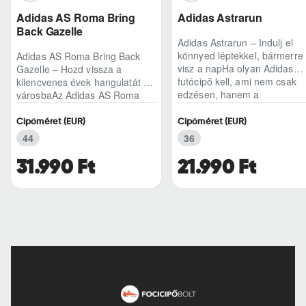
Adidas AS Roma Bring
Adidas Astrarun
Back Gazelle
Adidas Astrarun – Indulj el
könnyed léptekkel, bármerre
Adidas AS Roma Bring Back
visz a napHa olyan Adidas
Gazelle – Hozd vissza a
futócipő kell, ami nem csak
kilencvenes évek hangulatát a
edzésen, hanem a
városbaAz Adidas AS Roma
hétköznapokban is kénye..
Bring Back Gazelle nem
egyszerű sneaker, hane..
Cipőméret (EUR)
Cipőméret (EUR)
44
36
31.990 Ft
21.990 Ft