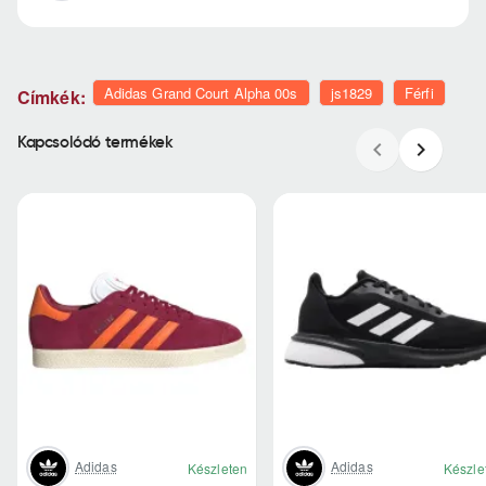
Adidas Grand Court Alpha 00s
js1829
Férfi
Címkék:
Kapcsolódó termékek
Adidas
Adidas
Készleten
Készle