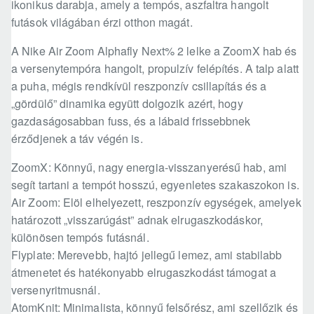
ikonikus darabja, amely a tempós, aszfaltra hangolt
futások világában érzi otthon magát.
A Nike Air Zoom Alphafly Next% 2 lelke a ZoomX hab és
a versenytempóra hangolt, propulzív felépítés. A talp alatt
a puha, mégis rendkívül reszponzív csillapítás és a
„gördülő” dinamika együtt dolgozik azért, hogy
gazdaságosabban fuss, és a lábaid frissebbnek
érződjenek a táv végén is.
ZoomX: Könnyű, nagy energia-visszanyerésű hab, ami
segít tartani a tempót hosszú, egyenletes szakaszokon is.
Air Zoom: Elöl elhelyezett, reszponzív egységek, amelyek
határozott „visszarúgást” adnak elrugaszkodáskor,
különösen tempós futásnál.
Flyplate: Merevebb, hajtó jellegű lemez, ami stabilabb
átmenetet és hatékonyabb elrugaszkodást támogat a
versenyritmusnál.
AtomKnit: Minimalista, könnyű felsőrész, ami szellőzik és