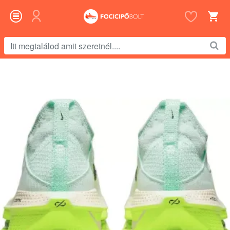
Itt
megtalálod
amit
szeretnél....