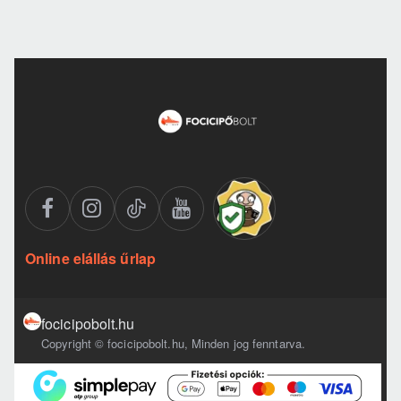
Online elállás űrlap
focicipobolt.hu
Copyright © focicipobolt.hu, Minden jog fenntarva.