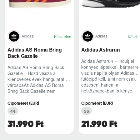
Adidas
Adidas
Készleten
Készle
Adidas AS Roma Bring
Adidas Astrarun
Back Gazelle
Adidas Astrarun – Indulj el
könnyed léptekkel, bármerre
Adidas AS Roma Bring Back
visz a napHa olyan Adidas
Gazelle – Hozd vissza a
futócipő kell, ami nem csak
kilencvenes évek hangulatát a
edzésen, hanem a
városbaAz Adidas AS Roma
hétköznapokban is kénye..
Bring Back Gazelle nem
egyszerű sneaker, hane..
Cipőméret (EUR)
Cipőméret (EUR)
44
36
31.990 Ft
21.990 Ft