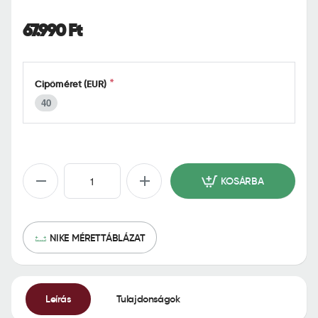
o
m
67.990 Ft
e
Cipőméret (EUR)
40
KOSÁRBA
NIKE MÉRETTÁBLÁZAT
Leírás
Tulajdonságok