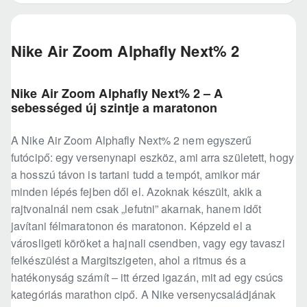
Nike Air Zoom Alphafly Next% 2
Nike Air Zoom Alphafly Next% 2 – A
sebességed új szintje a maratonon
A Nike Air Zoom Alphafly Next% 2 nem egyszerű
futócipő: egy versenynapi eszköz, ami arra született, hogy
a hosszú távon is tartani tudd a tempót, amikor már
minden lépés fejben dől el. Azoknak készült, akik a
rajtvonalnál nem csak „lefutni” akarnak, hanem időt
javítani félmaratonon és maratonon. Képzeld el a
városligeti köröket a hajnali csendben, vagy egy tavaszi
felkészülést a Margitszigeten, ahol a ritmus és a
hatékonyság számít – itt érzed igazán, mit ad egy csúcs
kategóriás marathon cipő. A Nike versenycsaládjának