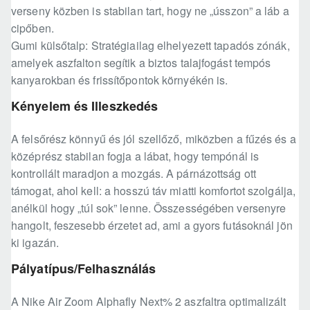
verseny közben is stabilan tart, hogy ne „ússzon” a láb a
cipőben.
Gumi külsőtalp: Stratégiailag elhelyezett tapadós zónák,
amelyek aszfalton segítik a biztos talajfogást tempós
kanyarokban és frissítőpontok környékén is.
Kényelem és Illeszkedés
A felsőrész könnyű és jól szellőző, miközben a fűzés és a
középrész stabilan fogja a lábat, hogy tempónál is
kontrollált maradjon a mozgás. A párnázottság ott
támogat, ahol kell: a hosszú táv miatti komfortot szolgálja,
anélkül hogy „túl sok” lenne. Összességében versenyre
hangolt, feszesebb érzetet ad, ami a gyors futásoknál jön
ki igazán.
Pályatípus/Felhasználás
A Nike Air Zoom Alphafly Next% 2 aszfaltra optimalizált