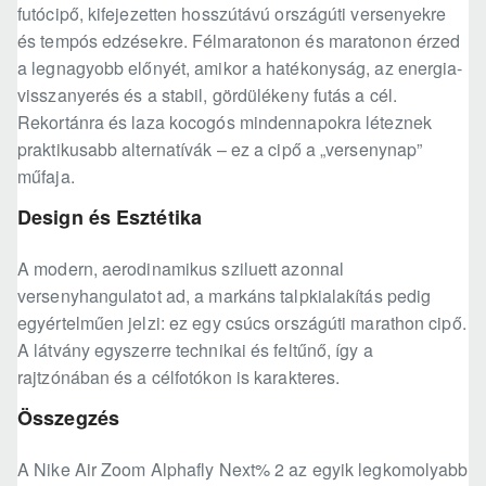
futócipő, kifejezetten hosszútávú országúti versenyekre
és tempós edzésekre. Félmaratonon és maratonon érzed
a legnagyobb előnyét, amikor a hatékonyság, az energia-
visszanyerés és a stabil, gördülékeny futás a cél.
Rekortánra és laza kocogós mindennapokra léteznek
praktikusabb alternatívák – ez a cipő a „versenynap”
műfaja.
Design és Esztétika
A modern, aerodinamikus sziluett azonnal
versenyhangulatot ad, a markáns talpkialakítás pedig
egyértelműen jelzi: ez egy csúcs országúti marathon cipő.
A látvány egyszerre technikai és feltűnő, így a
rajtzónában és a célfotókon is karakteres.
Összegzés
A Nike Air Zoom Alphafly Next% 2 az egyik legkomolyabb