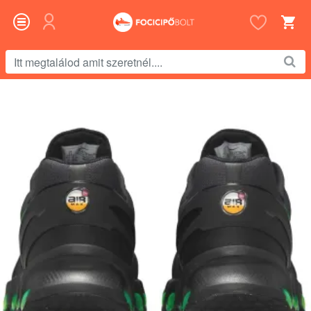
Itt
megtalálod
amit
szeretnél....