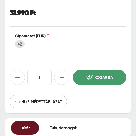
o
m
31.990 Ft
e
Cipőméret (EUR)
42
KOSÁRBA
NIKE MÉRETTÁBLÁZAT
Leírás
Tulajdonságok