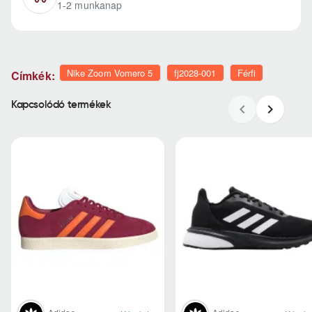
1-2 munkanap
Nike Zoom Vomero 5
fj2028-001
Férfi
Címkék:
Kapcsolódó termékek