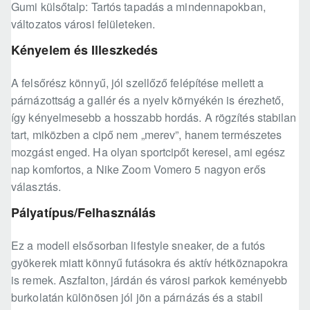
Gumi külsőtalp: Tartós tapadás a mindennapokban,
változatos városi felületeken.
Kényelem és Illeszkedés
A felsőrész könnyű, jól szellőző felépítése mellett a
párnázottság a gallér és a nyelv környékén is érezhető,
így kényelmesebb a hosszabb hordás. A rögzítés stabilan
tart, miközben a cipő nem „merev”, hanem természetes
mozgást enged. Ha olyan sportcipőt keresel, ami egész
nap komfortos, a Nike Zoom Vomero 5 nagyon erős
választás.
Pályatípus/Felhasználás
Ez a modell elsősorban lifestyle sneaker, de a futós
gyökerek miatt könnyű futásokra és aktív hétköznapokra
is remek. Aszfalton, járdán és városi parkok keményebb
burkolatán különösen jól jön a párnázás és a stabil