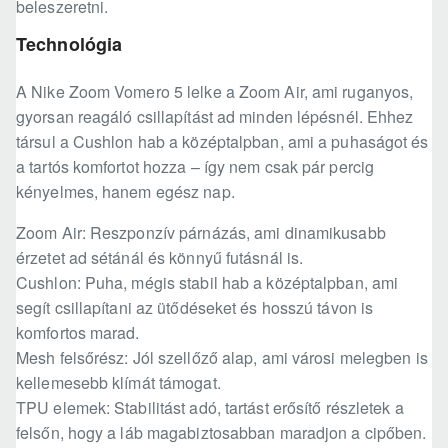
beleszeretni.
Technológia
A Nike Zoom Vomero 5 lelke a Zoom Air, ami ruganyos,
gyorsan reagáló csillapítást ad minden lépésnél. Ehhez
társul a Cushlon hab a középtalpban, ami a puhaságot és
a tartós komfortot hozza – így nem csak pár percig
kényelmes, hanem egész nap.
Zoom Air: Reszponzív párnázás, ami dinamikusabb
érzetet ad sétánál és könnyű futásnál is.
Cushlon: Puha, mégis stabil hab a középtalpban, ami
segít csillapítani az ütődéseket és hosszú távon is
komfortos marad.
Mesh felsőrész: Jól szellőző alap, ami városi melegben is
kellemesebb klímát támogat.
TPU elemek: Stabilitást adó, tartást erősítő részletek a
felsőn, hogy a láb magabiztosabban maradjon a cipőben.