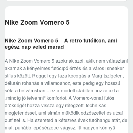
Nike Zoom Vomero 5
Nike Zoom Vomero 5 – A retro futóikon, ami
egész nap veled marad
A Nike Zoom Vomero 5 azoknak szól, akik nem választani
akarnak a kényelmes futócipő érzés és a városi sneaker
stílus között. Reggel egy laza kocogás a Margitszigeten,
délután rohanás a villamoshoz, este pedig egy hosszú
séta a belvárosban – ez a modell stabilan hozza azt a
„mindig jó felvenni” komfortot. A Vomero-vonal futós
örökségét hozza vissza egy rétegzett, technikás
megjelenéssel, ami simán működik edzőszettel és utcai
outfittel is. Ha szereted a kétezres évek futóhangulatát, de
mai, puhább lépésérzetre vágysz, itt nagyon könnyű