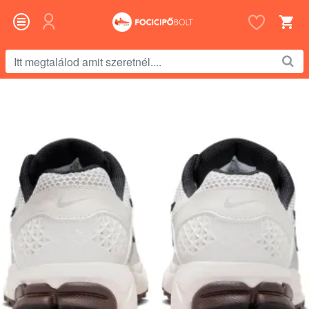
Itt
megtalálod
amit
szeretnél....