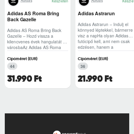
Adidas
Adidas
Készleten
Készle
Adidas AS Roma Bring
Adidas Astrarun
Back Gazelle
Adidas Astrarun – Indulj el
könnyed léptekkel, bármerre
Adidas AS Roma Bring Back
visz a napHa olyan Adidas
Gazelle – Hozd vissza a
futócipő kell, ami nem csak
kilencvenes évek hangulatát a
edzésen, hanem a
városbaAz Adidas AS Roma
hétköznapokban is kénye..
Bring Back Gazelle nem
egyszerű sneaker, hane..
Cipőméret (EUR)
Cipőméret (EUR)
44
36
31.990 Ft
21.990 Ft