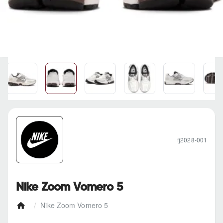
fj2028-001
Nike Zoom Vomero 5
Nike Zoom Vomero 5
h