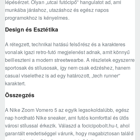
lépésérzet. Olyan „utcai futócipő” hangulatot ad, ami
munkába járáshoz, utazáshoz és egész napos
programokhoz is kényelmes.
Design és Esztétika
A rétegzett, technikai hatású felsőrész és a karakteres
vonalak igazi retro-futó megjelenést adnak, amit könnyű
beilleszteni a modern streetwearbe. A részletek egyszerre
sportosak és stílusosak, így nem csak edzéshez, hanem
casual viselethez is ad egy határozott, „tech runner”
karaktert.
Összegzés
A Nike Zoom Vomero 5 az egyik legsokoldalúbb, egész
nap hordható Nike sneaker, ami futós komforttal és ütős
városi stílussal érkezik. Válaszd a focicipobolt.hu-t, ahol
garantált eredetiséggel várunk, hogy magabiztosan találd