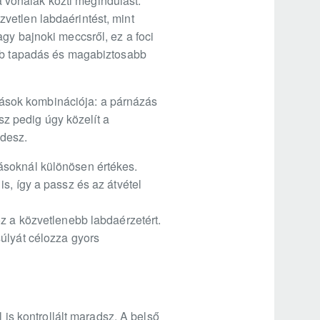
 a vonalak közti megindulást.
vetlen labdaérintést, mint
gy bajnoki meccsről, ez a foci
abb tapadás és magabiztosabb
ások kombinációja: a párnázás
ész pedig úgy közelít a
zdesz.
ásoknál különösen értékes.
s, így a passz és az átvétel
oz a közvetlenebb labdaérzetért.
úlyát célozza gyors
 is kontrollált maradsz. A belső