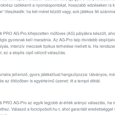
arokrész csökkenti a nyomáspontokat, hosszabb edzéseken is k
” illeszkedik: ha két méret között vagy, sok játékos fél számmal
 PRO AG-Pro kifejezetten műfüves (AG) pályákra készült, ahol
s gyorsnak kell maradnia. Az AG-Pro talp rövidebb stoplijaival
lyás, intenzív meccsek tipikus terhelése mellett is. Ha rendsz
 ez a stoplis cipő célzott választás.
curialra jellemző, gyors játékstílust hangsúlyozza: látványos, még
 az öltözőben is egyértelmű üzenet: itt a tempó diktál.
 PRO AG-Pro az egyik legjobb ár-érték arányú választás, ha mű
thez. Válaszd a focicipobolt.hu-t, ahol garantált eredetiségge