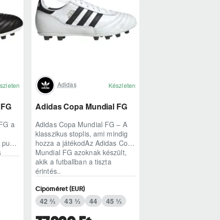
Adidas
szleten
Készleten
 FG
Adidas Copa Mundial FG
 FG a
Adidas Copa Mundial FG – A
klasszikus stoplis, ami mindig
A puha
hozza a játékodAz Adidas Copa
s
Mundial FG azoknak készült,
akik a futballban a tiszta
érintés..
Cipőméret (EUR)
42 ⅔
43 ⅓
44
45 ⅓