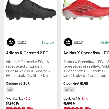
Adidas
Adidas
Készleten
Készle
Adidas X Ghosted.2 FG
Adidas X Speedflow.1 F
Adidas X Ghosted.2 FG – A
Adidas X Speedflow.1 FG – 
sebességed új szintje a
sebességed új szintjeAz Adi
füvönAz Adidas X Ghosted.2
X Speedflow.1 FG azoknak
FG azoknak készült, akik a
készült, akik a füves pályán
mérkőzés legélesebb
nem csak futnak, hanem
Cipőméret (EUR)
Cipőméret (EUR)
pillanataiban is azonnal r..
ritmust diktál..
42
46 ⅔
Megtakarítás
-43%
Megtakarítás
-33%
34.990 Ft
59.990 Ft