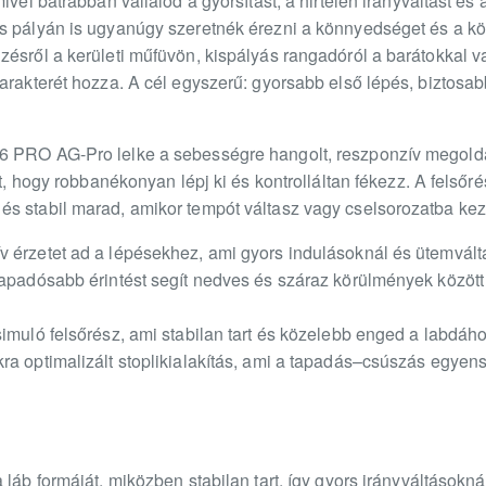
ivel bátrabban vállalod a gyorsítást, a hirtelen irányváltást és
s pályán is ugyanúgy szeretnék érezni a könnyedséget és a köz
ésről a kerületi műfüvön, kispályás rangadóról a barátokkal va
karakterét hozza. A cél egyszerű: gyorsabb első lépés, biztos
6 PRO AG-Pro lelke a sebességre hangolt, reszponzív megold
ít, hogy robbanékonyan lépj ki és kontrolláltan fékezz. A felsőr
s stabil marad, amikor tempót váltasz vagy cselsorozatba ke
 érzetet ad a lépésekhez, ami gyors indulásoknál és ütemvált
apadósabb érintést segít nedves és száraz körülmények között i
imuló felsőrész, ami stabilan tart és közelebb enged a labdáh
ra optimalizált stoplikialakítás, ami a tapadás–csúszás egyens
láb formáját, miközben stabilan tart, így gyors irányváltásoknál