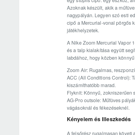
egy stoplis cipő: egy eszköz, am
Azoknak készült, akik a műfüve
nagypályán. Legyen szó esti edz
cipő a Mercurial-vonal pörgős 
játékhelyzetek.
A Nike Zoom Mercurial Vapor 1
és a talp kialakítása együtt seg
labdához, hogy közben könnyű é
Zoom Air: Rugalmas, reszponzív
ACC (All Conditions Control): T
kiszámíthatóbb marad.
Flyknit: Könnyű, zokniszerűen s
AG-Pro outsole: Műfüves pályák
vágásoknál és fékezéseknél.
Kényelem és Illeszkedés
A felsőrész rugalmasan követi a 