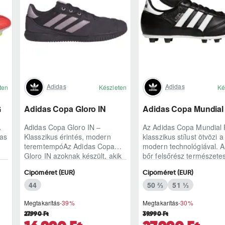
Adidas
Adidas
ten
Készleten
Ké
G
Adidas Copa Gloro IN
Adidas Copa Mundial
A
Adidas Copa Gloro IN –
Az Adidas Copa Mundial
das
Klasszikus érintés, modern
klasszikus stílust ötvözi a
teremtempóAz Adidas Copa
modern technológiával. 
Gloro IN azoknak készült, akik
bőr felsőrész természete
a teremben is ragaszkodnak a
labdaérintést biztosít.
Cipőméret (EUR)
Cipőméret (EUR)
természetes lab..
Könnyített kia..
44
50 ⅔
51 ⅓
Megtakarítás
-39%
Megtakarítás
-30%
27.990 Ft
39.990 Ft