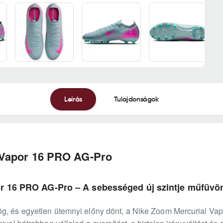
Leírás
Tulajdonságok
 Vapor 16 PRO AG-Pro
r 16 PRO AG-Pro – A sebességed új szintje műfüvö
ög, és egyetlen ütemnyi előny dönt, a Nike Zoom Mercurial V