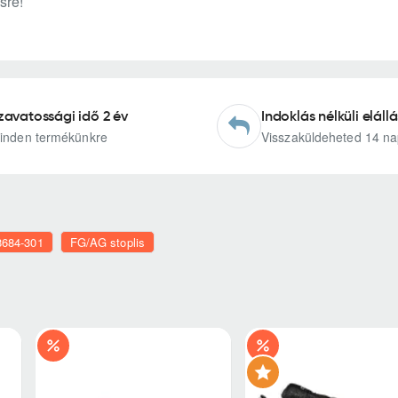
sre!
zavatossági idő 2 év
Indoklás nélküli elállá
inden termékünkre
Visszaküldeheted 14 na
8684-301
FG/AG stoplis