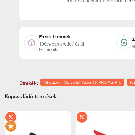
léphess pályára meccsről mecc
Eredeti termék
S
100%-ban eredeti és új
M
termékek!
Nike Zoom Mercurial Vapor 16 PRO AG-Pro
fq
Címkék:
Kapcsolódó termékek