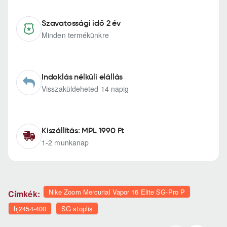
Szavatossági idő 2 év
Minden termékünkre
Indoklás nélküli elállás
Visszaküldeheted 14 napig
Kiszállítás: MPL 1990 Ft
1-2 munkanap
Nike Zoom Mercurial Vapor 16 Elite SG-Pro P
Címkék:
hj2454-400
SG stoplis