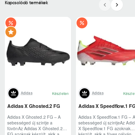
Kapcsolódó termékek
Adidas
Adidas
Készleten
Készle
Adidas X Ghosted.2 FG
Adidas X Speedflow.1 F
Adidas X Ghosted.2 FG – A
Adidas X Speedflow.1 FG – 
sebességed új szintje a
sebességed új szintjeAz Adi
füvönAz Adidas X Ghosted.2
X Speedflow.1 FG azoknak
FG azoknak készült, akik a
készült, akik a füves pályán