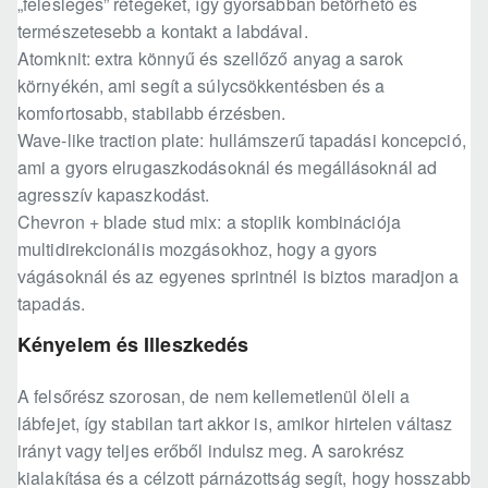
„felesleges” rétegeket, így gyorsabban betörhető és
természetesebb a kontakt a labdával.
Atomknit: extra könnyű és szellőző anyag a sarok
környékén, ami segít a súlycsökkentésben és a
komfortosabb, stabilabb érzésben.
Wave-like traction plate: hullámszerű tapadási koncepció,
ami a gyors elrugaszkodásoknál és megállásoknál ad
agresszív kapaszkodást.
Chevron + blade stud mix: a stoplik kombinációja
multidirekcionális mozgásokhoz, hogy a gyors
vágásoknál és az egyenes sprintnél is biztos maradjon a
tapadás.
Kényelem és Illeszkedés
A felsőrész szorosan, de nem kellemetlenül öleli a
lábfejet, így stabilan tart akkor is, amikor hirtelen váltasz
irányt vagy teljes erőből indulsz meg. A sarokrész
kialakítása és a célzott párnázottság segít, hogy hosszabb