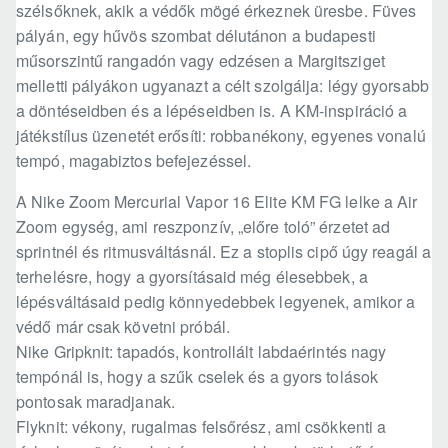
szélsőknek, akik a védők mögé érkeznek üresbe. Füves
pályán, egy hűvös szombat délutánon a budapesti
műsorszintű rangadón vagy edzésen a Margitsziget
melletti pályákon ugyanazt a célt szolgálja: légy gyorsabb
a döntéseidben és a lépéseidben is. A KM-inspiráció a
játékstílus üzenetét erősíti: robbanékony, egyenes vonalú
tempó, magabiztos befejezéssel.
A Nike Zoom Mercurial Vapor 16 Elite KM FG lelke a Air
Zoom egység, ami reszponzív, „előre toló” érzetet ad
sprintnél és ritmusváltásnál. Ez a stoplis cipő úgy reagál a
terhelésre, hogy a gyorsításaid még élesebbek, a
lépésváltásaid pedig könnyedebbek legyenek, amikor a
védő már csak követni próbál.
Nike Gripknit: tapadós, kontrollált labdaérintés nagy
tempónál is, hogy a szűk cselek és a gyors tolások
pontosak maradjanak.
Flyknit: vékony, rugalmas felsőrész, ami csökkenti a