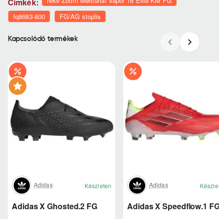
Nike Zoom Mercurial Vapor 16 Elite KM FG
Címkék:
fq8683-800
FG/AG stoplis
Kapcsolódó termékek
Adidas
Adidas
Készleten
Készle
Adidas X Ghosted.2 FG
Adidas X Speedflow.1 F