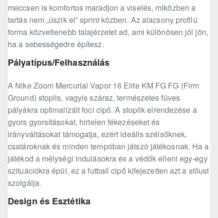
meccsen is komfortos maradjon a viselés, miközben a
tartás nem „úszik el” sprint közben. Az alacsony profilú
forma közvetlenebb talajérzetet ad, ami különösen jól jön,
ha a sebességedre építesz.
Pályatípus/Felhasználás
A Nike Zoom Mercurial Vapor 16 Elite KM FG FG (Firm
Ground) stoplis, vagyis száraz, természetes füves
pályákra optimalizált foci cipő. A stoplik elrendezése a
gyors gyorsításokat, hirtelen fékezéseket és
irányváltásokat támogatja, ezért ideális szélsőknek,
csatároknak és minden tempóban játszó játékosnak. Ha a
játékod a mélységi indulásokra és a védők elleni egy-egy
szituációkra épül, ez a futball cipő kifejezetten azt a stílust
szolgálja.
Design és Esztétika