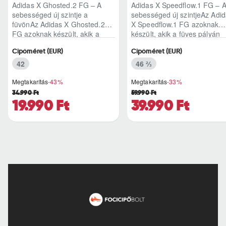
Adidas X Ghosted.2 FG – A
Adidas X Speedflow.1 FG – 
sebességed új szintje a
sebességed új szintjeAz Adi
füvönAz Adidas X Ghosted.2
X Speedflow.1 FG azoknak
FG azoknak készült, akik a
készült, akik a füves pályán
mérkőzés legélesebb
nem csak futnak, hanem
Cipőméret (EUR)
Cipőméret (EUR)
pillanataiban is azonnal r..
ritmust diktál..
42
46 ⅔
Megtakarítás
-43%
Megtakarítás
-33%
34.990 Ft
59.990 Ft
19.990 Ft
39.990 Ft