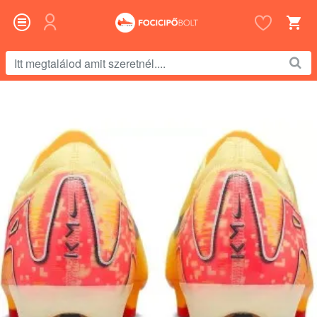
Itt
megtalálod
amit
szeretnél....