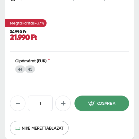
h
o
m
Megtakarítás
-37%
e
34.990 Ft
21.990 Ft
Cipőméret (EUR)
44
45
KOSÁRBA
NIKE MÉRETTÁBLÁZAT