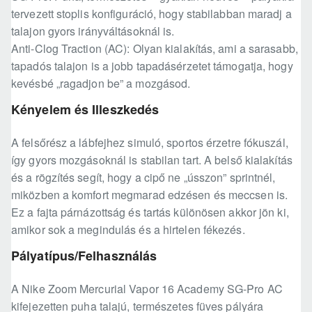
tervezett stoplis konfiguráció, hogy stabilabban maradj a
talajon gyors irányváltásoknál is.
Anti-Clog Traction (AC): Olyan kialakítás, ami a sarasabb,
tapadós talajon is a jobb tapadásérzetet támogatja, hogy
kevésbé „ragadjon be” a mozgásod.
Kényelem és Illeszkedés
A felsőrész a lábfejhez simuló, sportos érzetre fókuszál,
így gyors mozgásoknál is stabilan tart. A belső kialakítás
és a rögzítés segít, hogy a cipő ne „ússzon” sprintnél,
miközben a komfort megmarad edzésen és meccsen is.
Ez a fajta párnázottság és tartás különösen akkor jön ki,
amikor sok a megindulás és a hirtelen fékezés.
Pályatípus/Felhasználás
A Nike Zoom Mercurial Vapor 16 Academy SG-Pro AC
kifejezetten puha talajú, természetes füves pályára