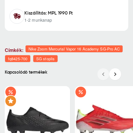
Kiszállítás: MPL 1990 Ft
1-2 munkanap
Nike Zoom Mercurial Vapor 16 Academy SG-Pro AC
Címkék:
fq8425-700
SG stoplis
Kapcsolódó termékek