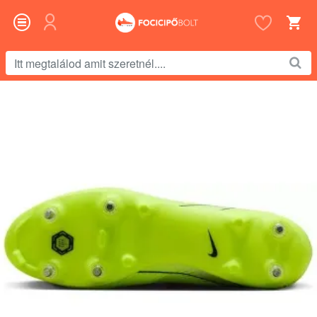
Itt
megtalálod
amit
szeretnél....