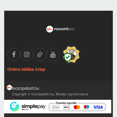
Online elállás űrlap
focicipobolt.hu
Copyright © focicipobolt.hu, Minden jog fenntarva.