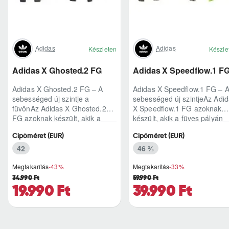
Adidas
Adidas
Készleten
Készle
Adidas X Ghosted.2 FG
Adidas X Speedflow.1 F
Adidas X Ghosted.2 FG – A
Adidas X Speedflow.1 FG – 
sebességed új szintje a
sebességed új szintjeAz Adi
füvönAz Adidas X Ghosted.2
X Speedflow.1 FG azoknak
FG azoknak készült, akik a
készült, akik a füves pályán
mérkőzés legélesebb
nem csak futnak, hanem
Cipőméret (EUR)
Cipőméret (EUR)
pillanataiban is azonnal r..
ritmust diktál..
42
46 ⅔
Megtakarítás
-43%
Megtakarítás
-33%
34.990 Ft
59.990 Ft
19.990 Ft
39.990 Ft