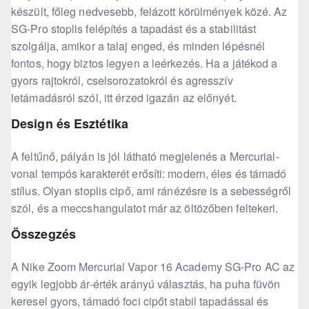
készült, főleg nedvesebb, felázott körülmények közé. Az
SG-Pro stoplis felépítés a tapadást és a stabilitást
szolgálja, amikor a talaj enged, és minden lépésnél
fontos, hogy biztos legyen a leérkezés. Ha a játékod a
gyors rajtokról, cselsorozatokról és agresszív
letámadásról szól, itt érzed igazán az előnyét.
Design és Esztétika
A feltűnő, pályán is jól látható megjelenés a Mercurial-
vonal tempós karakterét erősíti: modern, éles és támadó
stílus. Olyan stoplis cipő, ami ránézésre is a sebességről
szól, és a meccshangulatot már az öltözőben feltekeri.
Összegzés
A Nike Zoom Mercurial Vapor 16 Academy SG-Pro AC az
egyik legjobb ár-érték arányú választás, ha puha füvön
keresel gyors, támadó foci cipőt stabil tapadással és