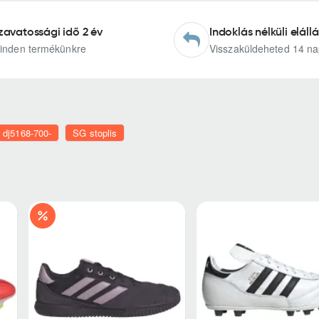
zavatossági idő 2 év
Indoklás nélküli elállá
inden termékünkre
Visszaküldeheted 14 na
dj5168-700-
SG stoplis