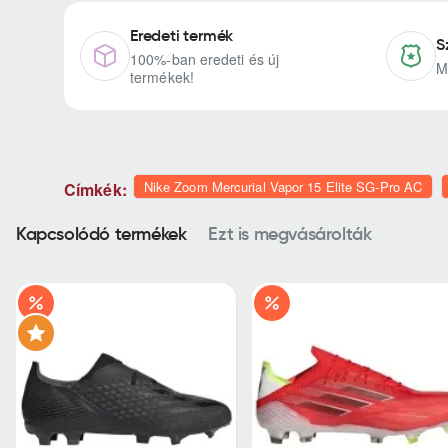
Eredeti termék
S
100%-ban eredeti és új
M
termékek!
Nike Zoom Mercurial Vapor 15 Elite SG-Pro AC
Címkék:
Kapcsolódó termékek
Ezt is megvásárolták