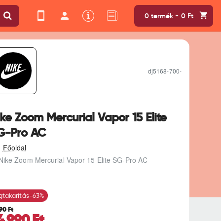
0 termék - 0 Ft
dj5168-700-
ke Zoom Mercurial Vapor 15 Elite
G-Pro AC
Nike Zoom Mercurial Vapor 15 Elite SG-Pro AC
takarítás
-63%
990 Ft
4.990 Ft