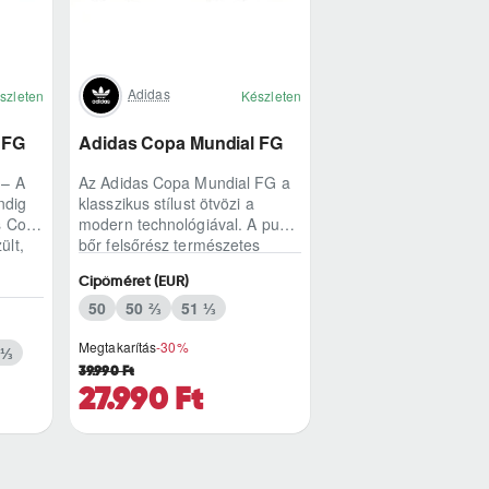
Adidas
szleten
Készleten
 FG
Adidas Copa Mundial FG
 – A
Az Adidas Copa Mundial FG a
ndig
klasszikus stílust ötvözi a
s Copa
modern technológiával. A puha
ült,
bőr felsőrész természetes
labdaérintést biztosít.
Cipőméret (EUR)
Könnyített kia..
50
50 ⅔
51 ⅓
Megtakarítás
-30%
 ⅓
39.990 Ft
27.990 Ft