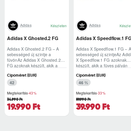
Adidas
Adidas
Készleten
Készle
Adidas X Ghosted.2 FG
Adidas X Speedflow.1 F
Adidas X Ghosted.2 FG – A
Adidas X Speedflow.1 FG – 
sebességed új szintje a
sebességed új szintjeAz Adi
füvönAz Adidas X Ghosted.2
X Speedflow.1 FG azoknak
FG azoknak készült, akik a
készült, akik a füves pályán
mérkőzés legélesebb
nem csak futnak, hanem
Cipőméret (EUR)
Cipőméret (EUR)
pillanataiban is azonnal r..
ritmust diktál..
42
46 ⅔
Megtakarítás
-43%
Megtakarítás
-33%
34.990 Ft
59.990 Ft
19.990 Ft
39.990 Ft