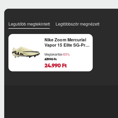
Legutóbb megtekintett
Legtöbbször megnézett
Nike Zoom Mercurial
Vapor 15 Elite SG-Pro
AC
Megtakarítás
-63%
67.990 Ft
24.990 Ft