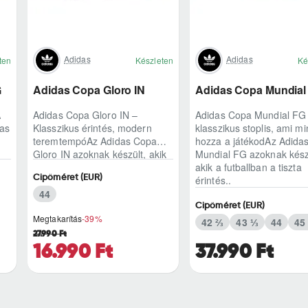
Adidas
Adidas
ten
Készleten
Ké
G
Adidas Copa Gloro IN
Adidas Copa Mundial
A
Adidas Copa Gloro IN –
Adidas Copa Mundial FG
das
Klasszikus érintés, modern
klasszikus stoplis, ami mi
teremtempóAz Adidas Copa
hozza a játékodAz Adida
Gloro IN azoknak készült, akik
Mundial FG azoknak kész
a teremben is ragaszkodnak a
akik a futballban a tiszta
Cipőméret (EUR)
természetes lab..
érintés..
44
Cipőméret (EUR)
Megtakarítás
-39%
42 ⅔
43 ⅓
44
45
27.990 Ft
16.990 Ft
37.990 Ft