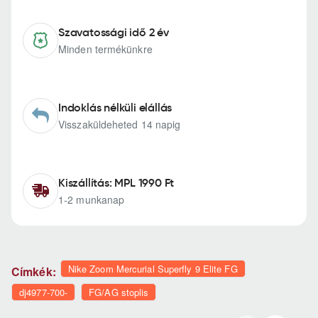
Szavatossági idő 2 év
Minden termékünkre
Indoklás nélküli elállás
Visszaküldeheted 14 napig
Kiszállítás: MPL 1990 Ft
1-2 munkanap
Nike Zoom Mercurial Superfly 9 Elite FG
Címkék:
dj4977-700-
FG/AG stoplis