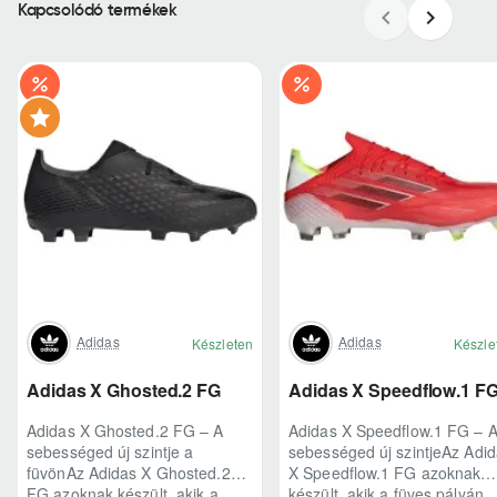
Kapcsolódó termékek
Adidas
Adidas
Készleten
Készle
Adidas X Ghosted.2 FG
Adidas X Speedflow.1 F
Adidas X Ghosted.2 FG – A
Adidas X Speedflow.1 FG – 
sebességed új szintje a
sebességed új szintjeAz Adi
füvönAz Adidas X Ghosted.2
X Speedflow.1 FG azoknak
FG azoknak készült, akik a
készült, akik a füves pályán