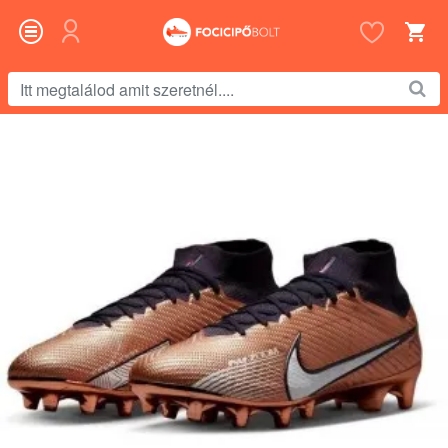
Itt
megtalálod
amit
szeretnél....