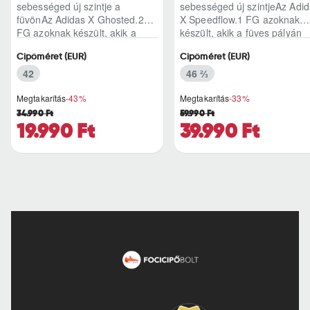
sebességed új szintje a
sebességed új szintjeAz Adi
füvönAz Adidas X Ghosted.2
X Speedflow.1 FG azoknak
FG azoknak készült, akik a
készült, akik a füves pályán
mérkőzés legélesebb
nem csak futnak, hanem
Cipőméret (EUR)
Cipőméret (EUR)
pillanataiban is azonnal r..
ritmust diktál..
42
46 ⅔
Megtakarítás
-43%
Megtakarítás
-33%
34.990 Ft
59.990 Ft
19.990 Ft
39.990 Ft