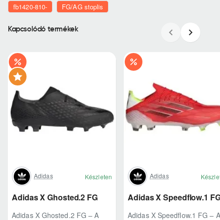
fb1420-810-
FG/AG stoplis
Kapcsolódó termékek
Adidas
Adidas
Készleten
Készle
Adidas X Ghosted.2 FG
Adidas X Speedflow.1 F
Adidas X Ghosted.2 FG – A
Adidas X Speedflow.1 FG – 