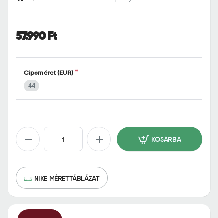
h
o
m
57.990 Ft
e
Cipőméret (EUR)
44
KOSÁRBA
NIKE MÉRETTÁBLÁZAT