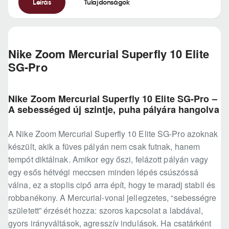
Leírás
Tulajdonságok
Nike Zoom Mercurial Superfly 10 Elite
SG-Pro
Nike Zoom Mercurial Superfly 10 Elite SG-Pro –
A sebességed új szintje, puha pályára hangolva
A Nike Zoom Mercurial Superfly 10 Elite SG-Pro azoknak
készült, akik a füves pályán nem csak futnak, hanem
tempót diktálnak. Amikor egy őszi, felázott pályán vagy
egy esős hétvégi meccsen minden lépés csúszóssá
válna, ez a stoplis cipő arra épít, hogy te maradj stabil és
robbanékony. A Mercurial-vonal jellegzetes, “sebességre
született” érzését hozza: szoros kapcsolat a labdával,
gyors irányváltások, agresszív indulások. Ha csatárként