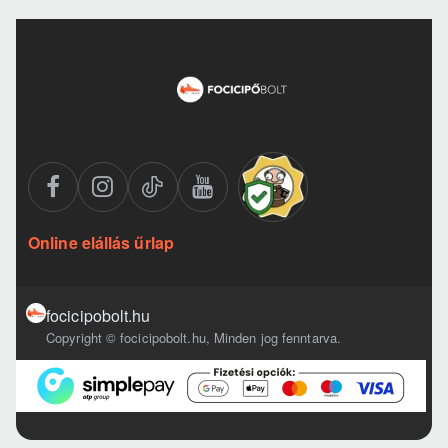
Online elállás űrlap
focicipobolt.hu
Copyright © focicipobolt.hu, Minden jog fenntarva.