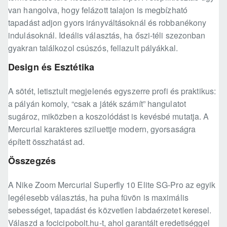
van hangolva, hogy felázott talajon is megbízható
tapadást adjon gyors irányváltásoknál és robbanékony
indulásoknál. Ideális választás, ha őszi-téli szezonban
gyakran találkozol csúszós, fellazult pályákkal.
Design és Esztétika
A sötét, letisztult megjelenés egyszerre profi és praktikus:
a pályán komoly, “csak a játék számít” hangulatot
sugároz, miközben a koszolódást is kevésbé mutatja. A
Mercurial karakteres sziluettje modern, gyorsaságra
épített összhatást ad.
Összegzés
A Nike Zoom Mercurial Superfly 10 Elite SG-Pro az egyik
legélesebb választás, ha puha füvön is maximális
sebességet, tapadást és közvetlen labdaérzetet keresel.
Válaszd a focicipobolt.hu-t, ahol garantált eredetiséggel