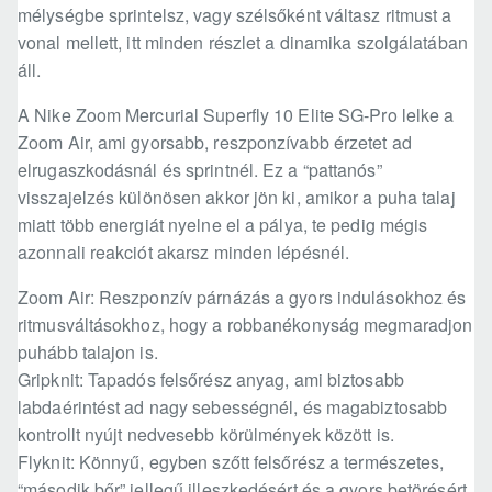
mélységbe sprintelsz, vagy szélsőként váltasz ritmust a
vonal mellett, itt minden részlet a dinamika szolgálatában
áll.
A Nike Zoom Mercurial Superfly 10 Elite SG-Pro lelke a
Zoom Air, ami gyorsabb, reszponzívabb érzetet ad
elrugaszkodásnál és sprintnél. Ez a “pattanós”
visszajelzés különösen akkor jön ki, amikor a puha talaj
miatt több energiát nyelne el a pálya, te pedig mégis
azonnali reakciót akarsz minden lépésnél.
Zoom Air: Reszponzív párnázás a gyors indulásokhoz és
ritmusváltásokhoz, hogy a robbanékonyság megmaradjon
puhább talajon is.
Gripknit: Tapadós felsőrész anyag, ami biztosabb
labdaérintést ad nagy sebességnél, és magabiztosabb
kontrollt nyújt nedvesebb körülmények között is.
Flyknit: Könnyű, egyben szőtt felsőrész a természetes,
“második bőr” jellegű illeszkedésért és a gyors betörésért.