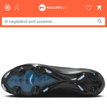
Itt
megtalálod
amit
szeretnél....