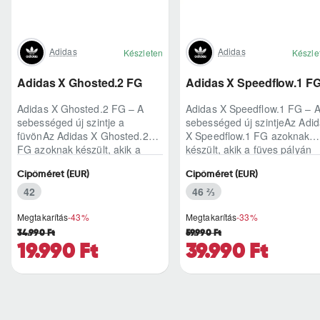
Adidas
Adidas
Készleten
Készle
Adidas X Ghosted.2 FG
Adidas X Speedflow.1 F
Adidas X Ghosted.2 FG – A
Adidas X Speedflow.1 FG – 
sebességed új szintje a
sebességed új szintjeAz Adi
füvönAz Adidas X Ghosted.2
X Speedflow.1 FG azoknak
FG azoknak készült, akik a
készült, akik a füves pályán
mérkőzés legélesebb
nem csak futnak, hanem
Cipőméret (EUR)
Cipőméret (EUR)
pillanataiban is azonnal r..
ritmust diktál..
42
46 ⅔
Megtakarítás
-43%
Megtakarítás
-33%
34.990 Ft
59.990 Ft
19.990 Ft
39.990 Ft