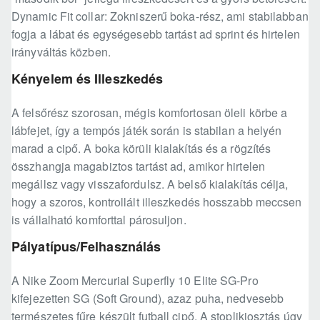
Dynamic Fit collar: Zokniszerű boka-rész, ami stabilabban
fogja a lábat és egységesebb tartást ad sprint és hirtelen
irányváltás közben.
Kényelem és Illeszkedés
A felsőrész szorosan, mégis komfortosan öleli körbe a
lábfejet, így a tempós játék során is stabilan a helyén
marad a cipő. A boka körüli kialakítás és a rögzítés
összhangja magabiztos tartást ad, amikor hirtelen
megállsz vagy visszafordulsz. A belső kialakítás célja,
hogy a szoros, kontrollált illeszkedés hosszabb meccsen
is vállalható komforttal párosuljon.
Pályatípus/Felhasználás
A Nike Zoom Mercurial Superfly 10 Elite SG-Pro
kifejezetten SG (Soft Ground), azaz puha, nedvesebb
természetes fűre készült futball cipő. A stoplikiosztás úgy