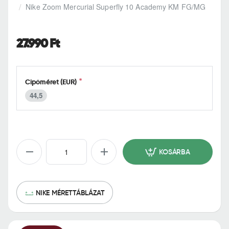
h
Nike Zoom Mercurial Superfly 10 Academy KM FG/MG
o
m
e
27.990 Ft
Cipőméret (EUR)
44,5
KOSÁRBA
NIKE MÉRETTÁBLÁZAT