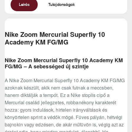
Leírás
Tulajdonságok
Nike Zoom Mercurial Superfly 10
Academy KM FG/MG
Nike Zoom Mercurial Superfly 10 Academy KM
FG/MG – A sebességed új szintje
A Nike Zoom Mercurial Superfly 10 Academy KM FG/MG
azoknak készült, akik nem csak futnak a meccsben,
hanem diktálják a tempót. Ez a Nike stoplis cipő a
Mercurial család jellegzetes, robbanékony karakterét
hozza: gyors indulások, hirtelen irányváltások és
könyörtelen sprint a védők mögé. Füves pályán, hétvégi
bajnokin vagy edzésen, de akár műfüvön is, végig azt az
érzést adja, hogy minden mozdulat „élesebb”. Ha