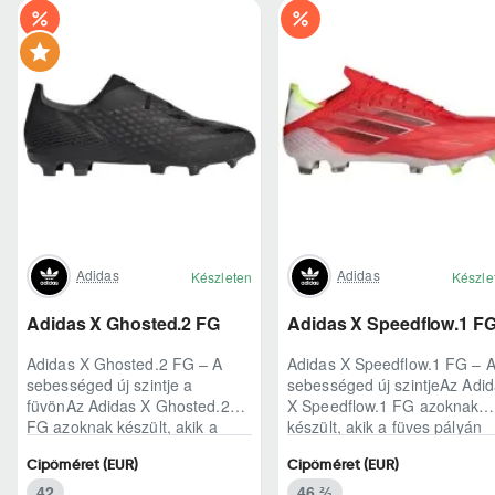
Adidas
Adidas
Készleten
Készle
Adidas X Ghosted.2 FG
Adidas X Speedflow.1 F
Adidas X Ghosted.2 FG – A
Adidas X Speedflow.1 FG – 
sebességed új szintje a
sebességed új szintjeAz Adi
füvönAz Adidas X Ghosted.2
X Speedflow.1 FG azoknak
FG azoknak készült, akik a
készült, akik a füves pályán
mérkőzés legélesebb
nem csak futnak, hanem
Cipőméret (EUR)
Cipőméret (EUR)
pillanataiban is azonnal r..
ritmust diktál..
42
46 ⅔