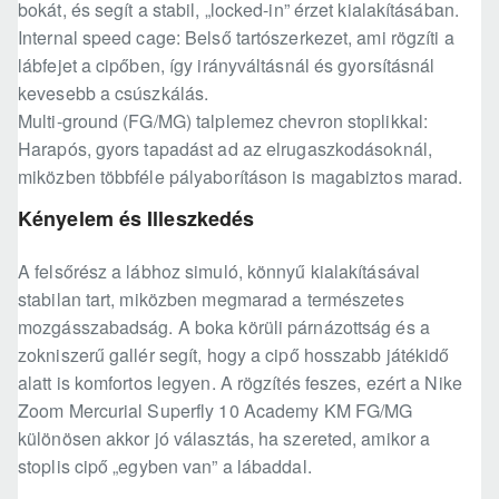
bokát, és segít a stabil, „locked-in” érzet kialakításában.
Internal speed cage: Belső tartószerkezet, ami rögzíti a
lábfejet a cipőben, így irányváltásnál és gyorsításnál
kevesebb a csúszkálás.
Multi-ground (FG/MG) talplemez chevron stoplikkal:
Harapós, gyors tapadást ad az elrugaszkodásoknál,
miközben többféle pályaborításon is magabiztos marad.
Kényelem és Illeszkedés
A felsőrész a lábhoz simuló, könnyű kialakításával
stabilan tart, miközben megmarad a természetes
mozgásszabadság. A boka körüli párnázottság és a
zokniszerű gallér segít, hogy a cipő hosszabb játékidő
alatt is komfortos legyen. A rögzítés feszes, ezért a Nike
Zoom Mercurial Superfly 10 Academy KM FG/MG
különösen akkor jó választás, ha szereted, amikor a
stoplis cipő „egyben van” a lábaddal.