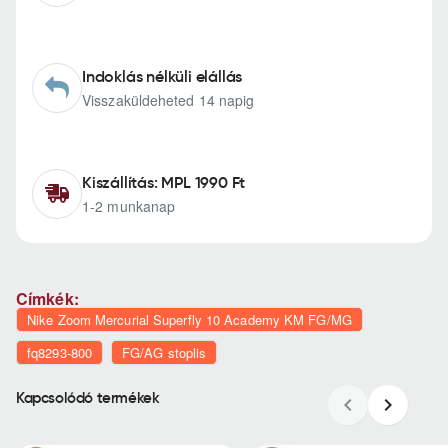
Indoklás nélküli elállás
Visszaküldeheted 14 napig
Kiszállítás: MPL 1990 Ft
1-2 munkanap
Címkék:
Nike Zoom Mercurial Superfly 10 Academy KM FG/MG
fq8293-800
FG/AG stoplis
Kapcsolódó termékek