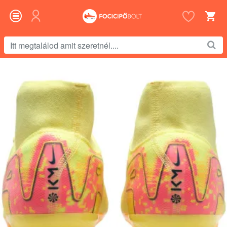
Itt
megtalálod
amit
szeretnél....