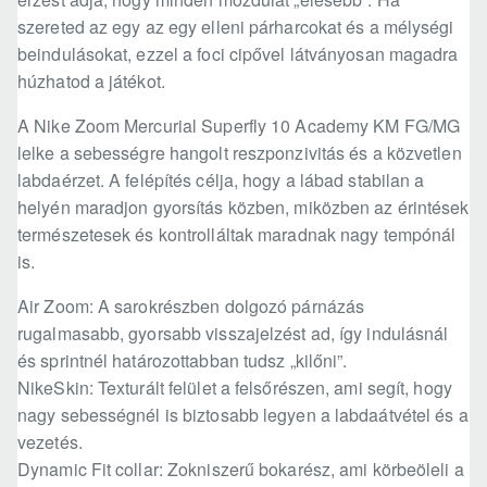
szereted az egy az egy elleni párharcokat és a mélységi
beindulásokat, ezzel a foci cipővel látványosan magadra
húzhatod a játékot.
A Nike Zoom Mercurial Superfly 10 Academy KM FG/MG
lelke a sebességre hangolt reszponzivitás és a közvetlen
labdaérzet. A felépítés célja, hogy a lábad stabilan a
helyén maradjon gyorsítás közben, miközben az érintések
természetesek és kontrolláltak maradnak nagy tempónál
is.
Air Zoom: A sarokrészben dolgozó párnázás
rugalmasabb, gyorsabb visszajelzést ad, így indulásnál
és sprintnél határozottabban tudsz „kilőni”.
NikeSkin: Texturált felület a felsőrészen, ami segít, hogy
nagy sebességnél is biztosabb legyen a labdaátvétel és a
vezetés.
Dynamic Fit collar: Zokniszerű bokarész, ami körbeöleli a