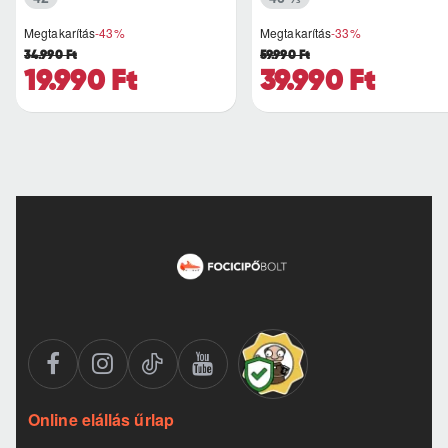
Megtakarítás
-43%
Megtakarítás
-33%
34.990 Ft
59.990 Ft
19.990 Ft
39.990 Ft
Online elállás űrlap