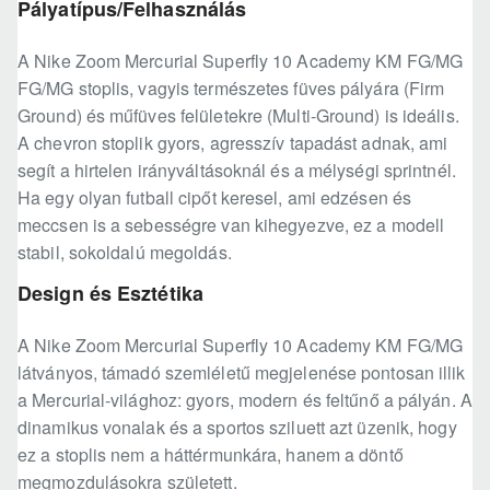
Pályatípus/Felhasználás
A Nike Zoom Mercurial Superfly 10 Academy KM FG/MG
FG/MG stoplis, vagyis természetes füves pályára (Firm
Ground) és műfüves felületekre (Multi-Ground) is ideális.
A chevron stoplik gyors, agresszív tapadást adnak, ami
segít a hirtelen irányváltásoknál és a mélységi sprintnél.
Ha egy olyan futball cipőt keresel, ami edzésen és
meccsen is a sebességre van kihegyezve, ez a modell
stabil, sokoldalú megoldás.
Design és Esztétika
A Nike Zoom Mercurial Superfly 10 Academy KM FG/MG
látványos, támadó szemléletű megjelenése pontosan illik
a Mercurial-világhoz: gyors, modern és feltűnő a pályán. A
dinamikus vonalak és a sportos sziluett azt üzenik, hogy
ez a stoplis nem a háttérmunkára, hanem a döntő
megmozdulásokra született.