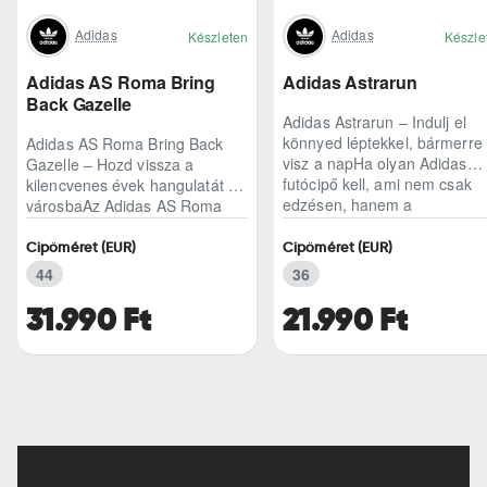
Adidas
Adidas
Készleten
Készle
Adidas AS Roma Bring
Adidas Astrarun
Back Gazelle
Adidas Astrarun – Indulj el
könnyed léptekkel, bármerre
Adidas AS Roma Bring Back
visz a napHa olyan Adidas
Gazelle – Hozd vissza a
futócipő kell, ami nem csak
kilencvenes évek hangulatát a
edzésen, hanem a
városbaAz Adidas AS Roma
hétköznapokban is kénye..
Bring Back Gazelle nem
egyszerű sneaker, hane..
Cipőméret (EUR)
Cipőméret (EUR)
44
36
31.990 Ft
21.990 Ft