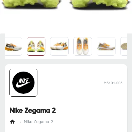
fd5191-005
Nike Zegama 2
Nike Zegama 2
h