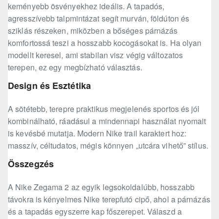
keményebb ösvényekhez ideális. A tapadós,
agresszívebb talpmintázat segít murván, földúton és
sziklás részeken, miközben a bőséges párnázás
komfortossá teszi a hosszabb kocogásokat is. Ha olyan
modellt keresel, ami stabilan visz végig változatos
terepen, ez egy megbízható választás.
Design és Esztétika
A sötétebb, terepre praktikus megjelenés sportos és jól
kombinálható, ráadásul a mindennapi használat nyomait
is kevésbé mutatja. Modern Nike trail karaktert hoz:
masszív, céltudatos, mégis könnyen „utcára vihető” stílus.
Összegzés
A Nike Zegama 2 az egyik legsokoldalúbb, hosszabb
távokra is kényelmes Nike terepfutó cipő, ahol a párnázás
és a tapadás egyszerre kap főszerepet. Válaszd a