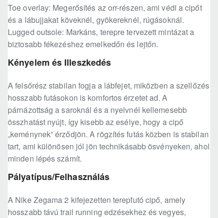
Toe overlay: Megerősítés az orr-részen, ami védi a cipőt
és a lábujjakat köveknél, gyökereknél, rúgásoknál.
Lugged outsole: Markáns, terepre tervezett mintázat a
biztosabb fékezéshez emelkedőn és lejtőn.
Kényelem és Illeszkedés
A felsőrész stabilan fogja a lábfejet, miközben a szellőzés
hosszabb futásokon is komfortos érzetet ad. A
párnázottság a saroknál és a nyelvnél kellemesebb
összhatást nyújt, így kisebb az esélye, hogy a cipő
„keménynek” érződjön. A rögzítés futás közben is stabilan
tart, ami különösen jól jön technikásabb ösvényeken, ahol
minden lépés számít.
Pályatípus/Felhasználás
A Nike Zegama 2 kifejezetten terepfutó cipő, amely
hosszabb távú trail running edzésekhez és vegyes,