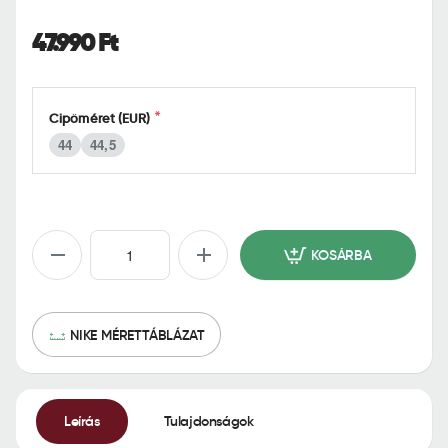
o
m
47.990 Ft
e
Cipőméret (EUR)
44
44,5
KOSÁRBA
NIKE MÉRETTÁBLÁZAT
Leírás
Tulajdonságok