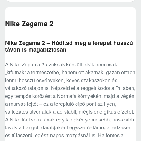
Nike Zegama 2
Nike Zegama 2 – Hódítsd meg a terepet hosszú
távon is magabiztosan
A Nike Zegama 2 azoknak készült, akik nem csak
„kifutnak” a természetbe, hanem ott akarnak igazán otthon
lenni: hosszú ösvényeken, köves szakaszokon és
váltakozó talajon is. Képzeld el a reggeli ködöt a Pilisben,
egy tempós körözést a Normafa környékén, majd a végén
a murvás lejtőt – ez a terepfutó cipő pont az ilyen,
változatos útvonalakra ad stabil, mégis energikus érzetet.
A Nike trail vonalának egyik legkényelmesebb, hosszabb
távokra hangolt darabjaként egyszerre támogat edzésen
és túlaszerű, egész napos mozgásnál is. Ha fontos a