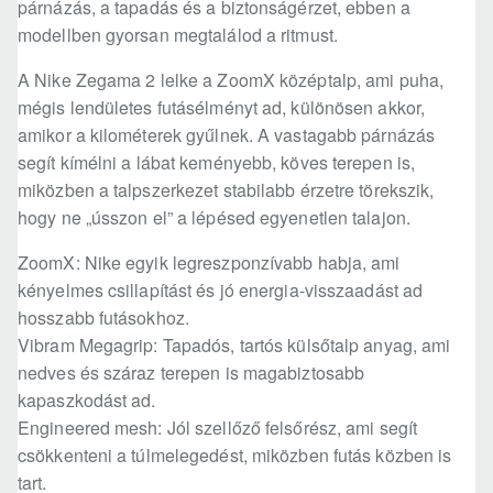
párnázás, a tapadás és a biztonságérzet, ebben a
modellben gyorsan megtalálod a ritmust.
A Nike Zegama 2 lelke a ZoomX középtalp, ami puha,
mégis lendületes futásélményt ad, különösen akkor,
amikor a kilométerek gyűlnek. A vastagabb párnázás
segít kímélni a lábat keményebb, köves terepen is,
miközben a talpszerkezet stabilabb érzetre törekszik,
hogy ne „ússzon el” a lépésed egyenetlen talajon.
ZoomX: Nike egyik legreszponzívabb habja, ami
kényelmes csillapítást és jó energia-visszaadást ad
hosszabb futásokhoz.
Vibram Megagrip: Tapadós, tartós külsőtalp anyag, ami
nedves és száraz terepen is magabiztosabb
kapaszkodást ad.
Engineered mesh: Jól szellőző felsőrész, ami segít
csökkenteni a túlmelegedést, miközben futás közben is
tart.