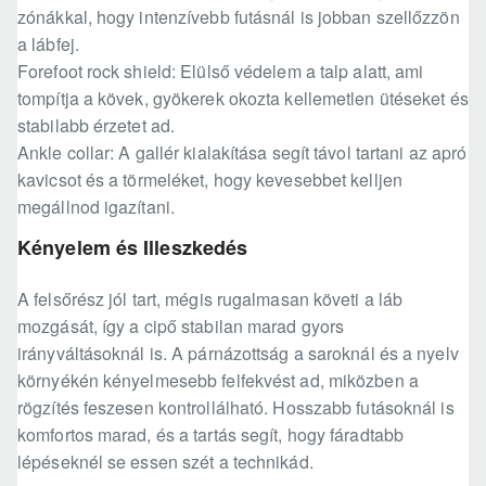
zónákkal, hogy intenzívebb futásnál is jobban szellőzzön
a lábfej.
Forefoot rock shield: Elülső védelem a talp alatt, ami
tompítja a kövek, gyökerek okozta kellemetlen ütéseket és
stabilabb érzetet ad.
Ankle collar: A gallér kialakítása segít távol tartani az apró
kavicsot és a törmeléket, hogy kevesebbet kelljen
megállnod igazítani.
Kényelem és Illeszkedés
A felsőrész jól tart, mégis rugalmasan követi a láb
mozgását, így a cipő stabilan marad gyors
irányváltásoknál is. A párnázottság a saroknál és a nyelv
környékén kényelmesebb felfekvést ad, miközben a
rögzítés feszesen kontrollálható. Hosszabb futásoknál is
komfortos marad, és a tartás segít, hogy fáradtabb
lépéseknél se essen szét a technikád.