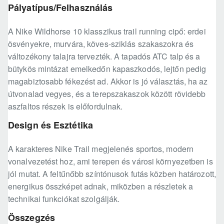
Pályatípus/Felhasználás
A Nike Wildhorse 10 klasszikus trail running cipő: erdei
ösvényekre, murvára, köves-sziklás szakaszokra és
változékony talajra tervezték. A tapadós ATC talp és a
bütykös mintázat emelkedőn kapaszkodós, lejtőn pedig
magabiztosabb fékezést ad. Akkor is jó választás, ha az
útvonalad vegyes, és a terepszakaszok között rövidebb
aszfaltos részek is előfordulnak.
Design és Esztétika
A karakteres Nike Trail megjelenés sportos, modern
vonalvezetést hoz, ami terepen és városi környezetben is
jól mutat. A feltűnőbb színtónusok futás közben határozott,
energikus összképet adnak, miközben a részletek a
technikai funkciókat szolgálják.
Összegzés