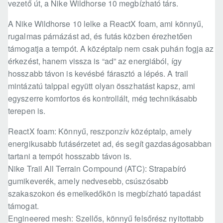
vezető út, a Nike Wildhorse 10 megbízható társ.
A Nike Wildhorse 10 lelke a ReactX foam, ami könnyű,
rugalmas párnázást ad, és futás közben érezhetően
támogatja a tempót. A középtalp nem csak puhán fogja az
érkezést, hanem vissza is “ad” az energiából, így
hosszabb távon is kevésbé fárasztó a lépés. A trail
mintázatú talppal együtt olyan összhatást kapsz, ami
egyszerre komfortos és kontrollált, még technikásabb
terepen is.
ReactX foam: Könnyű, reszponzív középtalp, amely
energikusabb futásérzetet ad, és segít gazdaságosabban
tartani a tempót hosszabb távon is.
Nike Trail All Terrain Compound (ATC): Strapabíró
gumikeverék, amely nedvesebb, csúszósabb
szakaszokon és emelkedőkön is megbízható tapadást
támogat.
Engineered mesh: Szellős, könnyű felsőrész nyitottabb