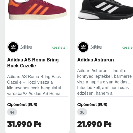
Adidas
Adidas
Készleten
Készle
Adidas AS Roma Bring
Adidas Astrarun
Back Gazelle
Adidas Astrarun – Indulj el
könnyed léptekkel, bármerre
Adidas AS Roma Bring Back
visz a napHa olyan Adidas
Gazelle – Hozd vissza a
futócipő kell, ami nem csak
kilencvenes évek hangulatát a
edzésen, hanem a
városbaAz Adidas AS Roma
hétköznapokban is kénye..
Bring Back Gazelle nem
egyszerű sneaker, hane..
Cipőméret (EUR)
Cipőméret (EUR)
44
36
31.990 Ft
21.990 Ft