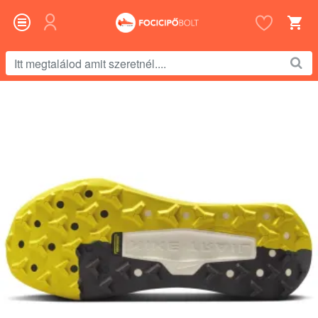
Itt
megtalálod
amit
szeretnél....