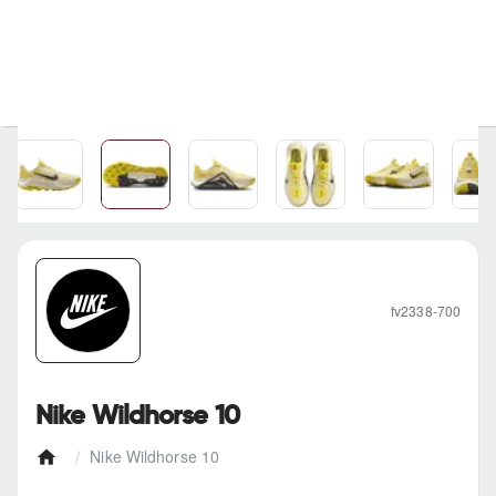
fv2338-700
Nike Wildhorse 10
Nike Wildhorse 10
h