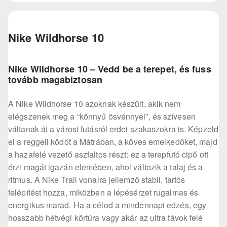
Nike Wildhorse 10
Nike Wildhorse 10 – Vedd be a terepet, és fuss
tovább magabiztosan
A Nike Wildhorse 10 azoknak készült, akik nem
elégszenek meg a “könnyű ösvénnyel”, és szívesen
váltanak át a városi futásról erdei szakaszokra is. Képzeld
el a reggeli ködöt a Mátrában, a köves emelkedőket, majd
a hazafelé vezető aszfaltos részt: ez a terepfutó cipő ott
érzi magát igazán elemében, ahol változik a talaj és a
ritmus. A Nike Trail vonalra jellemző stabil, tartós
felépítést hozza, miközben a lépésérzet rugalmas és
energikus marad. Ha a célod a mindennapi edzés, egy
hosszabb hétvégi körtúra vagy akár az ultra távok felé