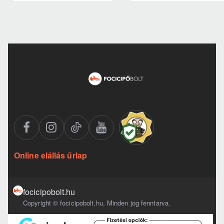
Online elállás űrlap
focicipobolt.hu
Copyright © focicipobolt.hu, Minden jog fenntarva.