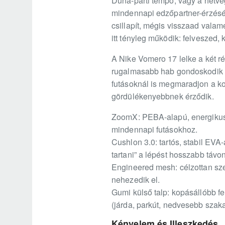
Duna-parti tempó, vagy a hétvé
mindennapi edzőpartner-érzését
csillapít, mégis visszaad valam
itt tényleg működik: felveszed, 
A Nike Vomero 17 lelke a két ré
rugalmasabb hab gondoskodik a 
futásoknál is megmaradjon a kon
gördülékenyebbnek érződik.
ZoomX: PEBA-alapú, energikus 
mindennapi futásokhoz.
Cushlon 3.0: tartós, stabil EVA
tartani” a lépést hosszabb távon
Engineered mesh: célzottan sze
nehezedik el.
Gumi külső talp: kopásállóbb fe
(járda, parkút, nedvesebb szak
Kényelem és Illeszkedés