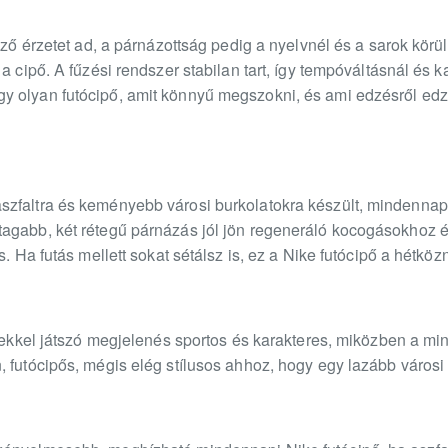
őző érzetet ad, a párnázottság pedig a nyelvnél és a sarok körül
 a cipő. A fűzési rendszer stabilan tart, így tempóváltásnál é
y olyan futócipő, amit könnyű megszokni, és ami edzésről edz
szfaltra és keményebb városi burkolatokra készült, mindennap
agabb, két rétegű párnázás jól jön regeneráló kocogásokhoz 
s. Ha futás mellett sokat sétálsz is, ez a Nike futócipő a hétköz
letekkel játszó megjelenés sportos és karakteres, miközben a 
 futócipős, mégis elég stílusos ahhoz, hogy egy lazább városi 