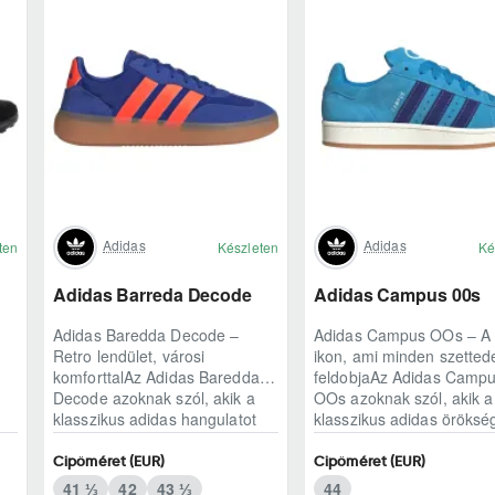
Adidas
Adidas
ten
Készleten
Ké
Adidas Barreda Decode
Adidas Campus 00s
Adidas Baredda Decode –
Adidas Campus OOs – A 
Retro lendület, városi
ikon, ami minden szetted
komforttalAz Adidas Baredda
feldobjaAz Adidas Camp
Decode azoknak szól, akik a
OOs azoknak szól, akik a
klasszikus adidas hangulatot
klasszikus adidas öröksé
modern, mindennap ..
modern, kétezres..
Cipőméret (EUR)
Cipőméret (EUR)
41 ⅓
42
43 ⅓
44