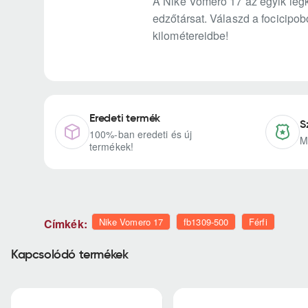
A Nike Vomero 17 az egyik legk
edzőtársat. Válaszd a focicipob
kilométereidbe!
Eredeti termék
S
100%-ban eredeti és új
M
termékek!
Nike Vomero 17
fb1309-500
Férfi
Címkék:
Kapcsolódó termékek