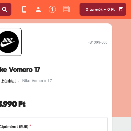
0 termék - 0 Ft
FB1309-500
ike Vomero 17
Nike Vomero 17
3.990 Ft
Cipőméret (EUR)