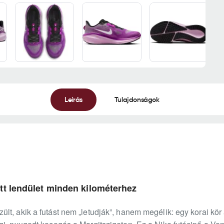
Leírás
Tulajdonságok
tt lendület minden kilométerhez
lt, akik a futást nem „letudják”, hanem megélik: egy korai kö