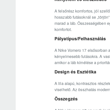
A felsőrész komfortos, jól szell
hosszabb futásoknál se „törjön”
marad a láb. Összességében eg
komfortot.
Pályatípus/Felhasználás
A Nike Vomero 17 elsősorban a
kényelmesebb futásokra. A vast
amikor a láb kímélése a prioritá
Design és Esztétika
A lila alapú, kontrasztos rész
viselhető. Az összhatás modern,
Összegzés