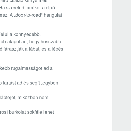
omero család kényelmes,
Ha szereted, amikor a cipő
esz. A „door-to-road” hangulat
 Felül a könnyedebb,
labb alapot ad, hogy hosszabb
fárasztják a lábat, és a lépés
nkebb rugalmasságot ad a
 tartást ad és segít „egyben
 lábfejet, miközben nem
osi burkolat sokféle lehet