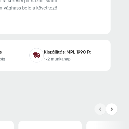
a keresel párnázott, stabil
san vághass bele a következő
s
Kiszállítás: MPL 1990 Ft
pig
1-2 munkanap