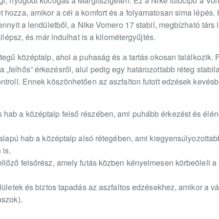
gi, nyugodt kocogás a Margitszigeten. Ez a Nike futócipő a V
 hozza, amikor a cél a komfort és a folyamatosan sima lépés. 
ennyit a lendületből, a Nike Vomero 17 stabil, megbízható társ l
kilépsz, és már indulhat is a kilométergyűjtés.
tegű középtalp, ahol a puhaság és a tartás okosan találkozik.
„felhős” érkezésről, alul pedig egy határozottabb réteg stabi
troll. Ennek köszönhetően az aszfalton futott edzések kevésbé 
hab a középtalp felső részében, ami puhább érkezést és élé
-alapú hab a középtalp alsó rétegében, ami kiegyensúlyozottabb
 is.
llőző felsőrész, amely futás közben kényelmesen körbeöleli a
lületek és biztos tapadás az aszfaltos edzésekhez, amikor a vár
aszok).