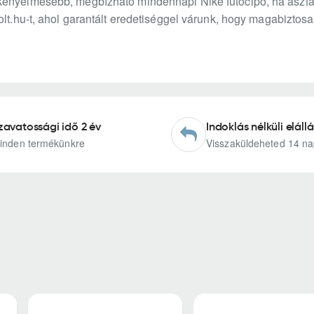
ényelmesebb, megbízható mindennapi Nike futócipő, ha aszfaltr
olt.hu-t, ahol garantált eredetiséggel várunk, hogy magabizto
zavatossági idő 2 év
Indoklás nélküli elállá
inden termékünkre
Visszaküldeheted 14 na