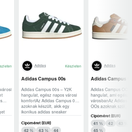
Adidas
Adidas
szleten
Készleten
Adidas Campus 00s
Adidas Campus 0
városi
Adidas Campus 00s – Y2K
Adidas Campus OOs 
et
hangulat, egész napos városi
hangulat, ami egész n
us
komfortAz Adidas Campus 00s
városbanAz Adidas 
azoknak készült, akik egy
OOs azoknak szól, ak
get
ikonikus adidas sneaker
klasszikus adidas örö
Cipőméret (EUR)
karakterét keresik,..
modern, kétezres ..
41 ⅓
42
43 ⅓
Cipőméret (EUR)
42 ⅔
43 ⅓
44
45 ⅓