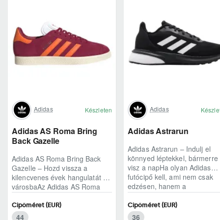
Adidas
Adidas
Készleten
Készle
Adidas AS Roma Bring
Adidas Astrarun
Back Gazelle
Adidas Astrarun – Indulj el
könnyed léptekkel, bármerre
Adidas AS Roma Bring Back
visz a napHa olyan Adidas
Gazelle – Hozd vissza a
futócipő kell, ami nem csak
kilencvenes évek hangulatát a
edzésen, hanem a
városbaAz Adidas AS Roma
hétköznapokban is kénye..
Bring Back Gazelle nem
egyszerű sneaker, hane..
Cipőméret (EUR)
Cipőméret (EUR)
44
36