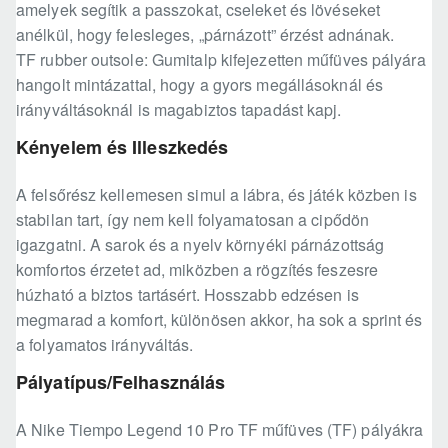
amelyek segítik a passzokat, cseleket és lövéseket
anélkül, hogy felesleges, „párnázott” érzést adnának.
TF rubber outsole: Gumitalp kifejezetten műfüves pályára
hangolt mintázattal, hogy a gyors megállásoknál és
irányváltásoknál is magabiztos tapadást kapj.
Kényelem és Illeszkedés
A felsőrész kellemesen simul a lábra, és játék közben is
stabilan tart, így nem kell folyamatosan a cipődön
igazgatni. A sarok és a nyelv környéki párnázottság
komfortos érzetet ad, miközben a rögzítés feszesre
húzható a biztos tartásért. Hosszabb edzésen is
megmarad a komfort, különösen akkor, ha sok a sprint és
a folyamatos irányváltás.
Pályatípus/Felhasználás
A Nike Tiempo Legend 10 Pro TF műfüves (TF) pályákra