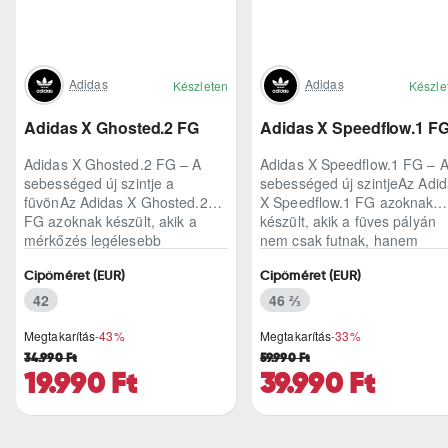
Adidas
Adidas
Készleten
Készle
Adidas X Ghosted.2 FG
Adidas X Speedflow.1 F
Adidas X Ghosted.2 FG – A
Adidas X Speedflow.1 FG – 
sebességed új szintje a
sebességed új szintjeAz Adi
füvönAz Adidas X Ghosted.2
X Speedflow.1 FG azoknak
FG azoknak készült, akik a
készült, akik a füves pályán
mérkőzés legélesebb
nem csak futnak, hanem
pillanataiban is azonnal r..
ritmust diktál..
Cipőméret (EUR)
Cipőméret (EUR)
42
46 ⅔
Megtakarítás
-43%
Megtakarítás
-33%
34.990 Ft
59.990 Ft
19.990 Ft
39.990 Ft