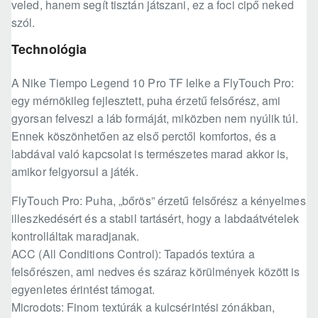
veled, hanem segít tisztán játszani, ez a foci cipő neked
szól.
Technológia
A Nike Tiempo Legend 10 Pro TF lelke a FlyTouch Pro:
egy mérnökileg fejlesztett, puha érzetű felsőrész, ami
gyorsan felveszi a láb formáját, miközben nem nyúlik túl.
Ennek köszönhetően az első perctől komfortos, és a
labdával való kapcsolat is természetes marad akkor is,
amikor felgyorsul a játék.
FlyTouch Pro: Puha, „bőrös” érzetű felsőrész a kényelmes
illeszkedésért és a stabil tartásért, hogy a labdaátvételek
kontrolláltak maradjanak.
ACC (All Conditions Control): Tapadós textúra a
felsőrészen, ami nedves és száraz körülmények között is
egyenletes érintést támogat.
Microdots: Finom textúrák a kulcsérintési zónákban,