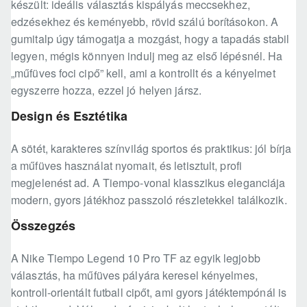
készült: ideális választás kispályás meccsekhez,
edzésekhez és keményebb, rövid szálú borításokon. A
gumitalp úgy támogatja a mozgást, hogy a tapadás stabil
legyen, mégis könnyen indulj meg az első lépésnél. Ha
„műfüves foci cipő” kell, ami a kontrollt és a kényelmet
egyszerre hozza, ezzel jó helyen jársz.
Design és Esztétika
A sötét, karakteres színvilág sportos és praktikus: jól bírja
a műfüves használat nyomait, és letisztult, profi
megjelenést ad. A Tiempo-vonal klasszikus eleganciája
modern, gyors játékhoz passzoló részletekkel találkozik.
Összegzés
A Nike Tiempo Legend 10 Pro TF az egyik legjobb
választás, ha műfüves pályára keresel kényelmes,
kontroll-orientált futball cipőt, ami gyors játéktempónál is