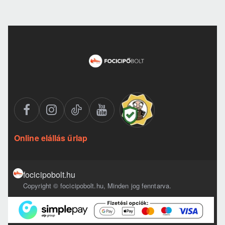
Online elállás űrlap
focicipobolt.hu
Copyright © focicipobolt.hu, Minden jog fenntarva.