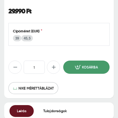
o
m
29.990 Ft
e
Cipőméret (EUR)
39
45,5
KOSÁRBA
NIKE MÉRETTÁBLÁZAT
Leírás
Tulajdonságok