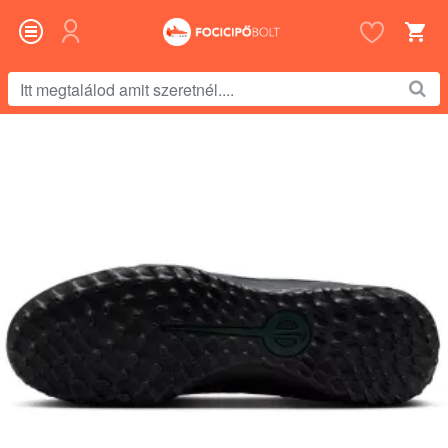
Itt
megtalálod
amit
szeretnél....