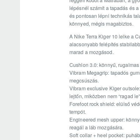
reggeli ködöt a Mátrában, a gyo
lépésnél számít a tapadás és a k
és pontosan lépni technikás ta
könnyed, mégis magabiztos.
A Nike Terra Kiger 10 lelke a C
alacsonyabb felépítés stabilabb
marad a mozgásod.
Cushlon 3.0: könnyű, rugalmas h
Vibram Megagrip: tapadós gumik
megcsúszás.
Vibram exclusive Kiger outsole
lejtőn, miközben nem “ragad le
Forefoot rock shield: elülső vé
tempót.
Engineered mesh upper: könnyű 
reagál a láb mozgására.
Soft collar + heel pocket: puháb