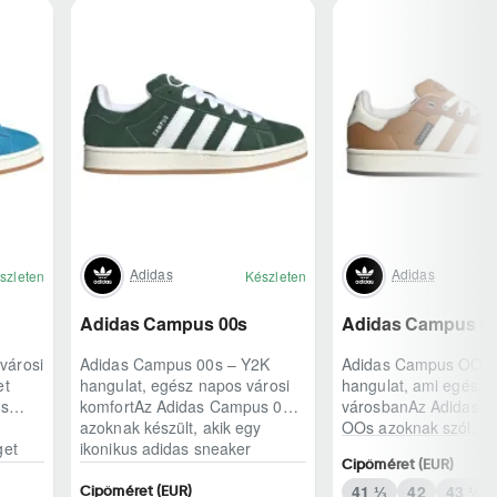
Adidas
Adidas
szleten
Készleten
Adidas Campus 00s
Adidas Campus 0
városi
Adidas Campus 00s – Y2K
Adidas Campus OOs 
et
hangulat, egész napos városi
hangulat, ami egész n
us
komfortAz Adidas Campus 00s
városbanAz Adidas 
azoknak készült, akik egy
OOs azoknak szól, ak
get
ikonikus adidas sneaker
klasszikus adidas örö
Cipőméret (EUR)
karakterét keresik,..
modern, kétezres ..
41 ⅓
42
43 ⅓
Cipőméret (EUR)