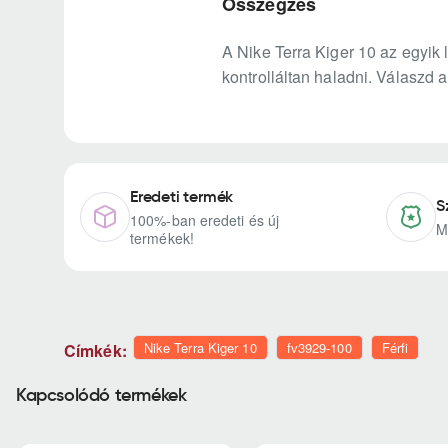
Összegzés
A Nike Terra Kiger 10 az egyik 
kontrolláltan haladni. Válaszd a
Eredeti termék
S
100%-ban eredeti és új
M
termékek!
Nike Terra Kiger 10
fv3929-100
Férfi
Címkék:
Kapcsolódó termékek