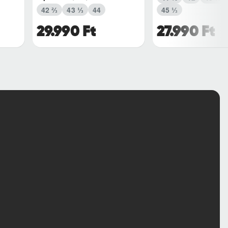
42 ⅔
43 ⅓
44
45 ⅓
29.990 Ft
27.990 Ft