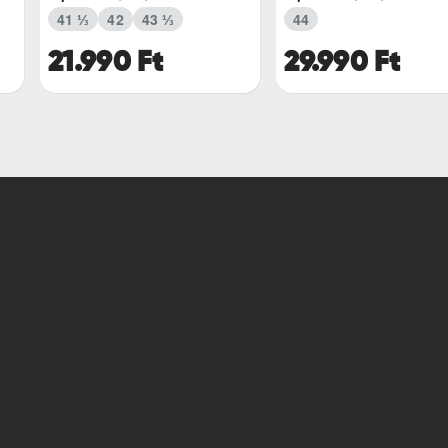
41 ⅓
42
43 ⅓
44
21.990 Ft
29.990 Ft