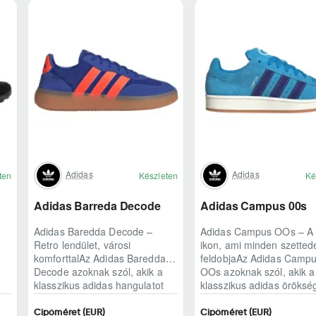
Adidas
Adidas
ten
Készleten
Ké
Adidas Barreda Decode
Adidas Campus 00s
Adidas Baredda Decode –
Adidas Campus OOs – A 
Retro lendület, városi
ikon, ami minden szetted
komforttalAz Adidas Baredda
feldobjaAz Adidas Camp
Decode azoknak szól, akik a
OOs azoknak szól, akik a
klasszikus adidas hangulatot
klasszikus adidas öröksé
modern, mindennap ..
modern, kétezres..
Cipőméret (EUR)
Cipőméret (EUR)