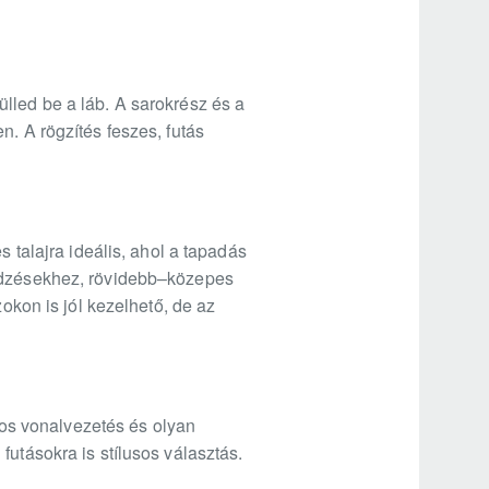
lled be a láb. A sarokrész és a
n. A rögzítés feszes, futás
s talajra ideális, ahol a tapadás
 edzésekhez, rövidebb–közepes
zokon is jól kezelhető, de az
rtos vonalvezetés és olyan
futásokra is stílusos választás.