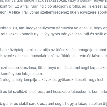
rs, kanyargós single track szakaszokat, vagy a Budai-hegyek k
ontroll. Ez a trail running cipő alacsony profilú, agilis érzést a
lajon. A Nike Trail vonal szellemiségéhez hűen egyszerre spor
ushlon 3.0, ami kiegyensúlyozott párnázást ad anélkül, hogy el
 talajközeli kontrollt nyújt, így gyors irányváltásoknál és szűk
ab középtalp, ami csillapítja az ütéseket és támogatja a lábat
everék a biztos lépésekért száraz földön, murván és köves ré
: szélesebb kiosztású, többirányú mintázat, ami segít kapaszko
” keményebb talajon sem.
dőréteg, amely tompítja a kövek és gyökerek ütéseit, hogy techni
és jól szellőző felsőrész, ami hosszabb futásokon is komforto
b gallér és stabil sarokrész, ami segít, hogy a lábad stabilan 