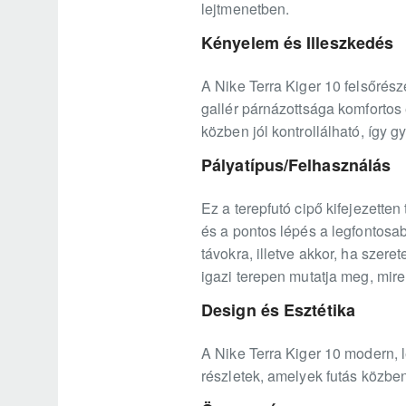
lejtmenetben.
Kényelem és Illeszkedés
A Nike Terra Kiger 10 felsőrés
gallér párnázottsága komfortos 
közben jól kontrollálható, így 
Pályatípus/Felhasználás
Ez a terepfutó cipő kifejezetten
és a pontos lépés a legfontosa
távokra, illetve akkor, ha szere
igazi terepen mutatja meg, mire
Design és Esztétika
A Nike Terra Kiger 10 modern, le
részletek, amelyek futás közben