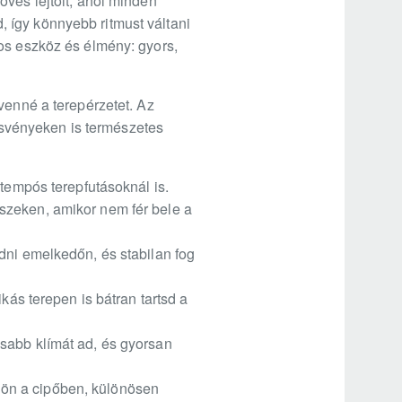
öves lejtőit, ahol minden
d, így könnyebb ritmust váltani
tos eszköz és élmény: gyors,
venné a terepérzetet. Az
 ösvényeken is természetes
 tempós terepfutásoknál is.
szeken, amikor nem fér bele a
dni emelkedőn, és stabilan fog
kás terepen is bátran tartsd a
sabb klímát ad, és gyorsan
üljön a cipőben, különösen