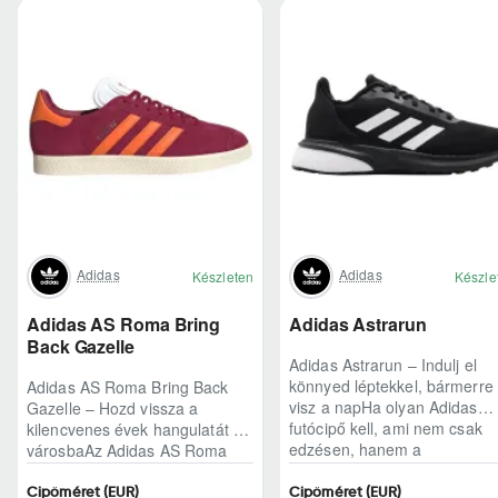
Adidas
Adidas
Készleten
Készle
Adidas AS Roma Bring
Adidas Astrarun
Back Gazelle
Adidas Astrarun – Indulj el
könnyed léptekkel, bármerre
Adidas AS Roma Bring Back
visz a napHa olyan Adidas
Gazelle – Hozd vissza a
futócipő kell, ami nem csak
kilencvenes évek hangulatát a
edzésen, hanem a
városbaAz Adidas AS Roma
hétköznapokban is kénye..
Bring Back Gazelle nem
egyszerű sneaker, hane..
Cipőméret (EUR)
Cipőméret (EUR)