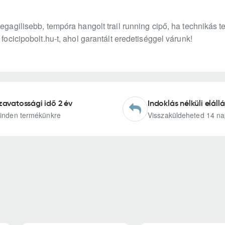
legagilisebb, tempóra hangolt trail running cipő, ha technikás 
 focicipobolt.hu-t, ahol garantált eredetiséggel várunk!
zavatossági idő 2 év
Indoklás nélküli elállá
inden termékünkre
Visszaküldeheted 14 na