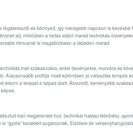
ze légáteresztő és könnyed, így melegebb napokon is kevésbé fü
érzetet ad, miközben a tartás stabil marad technikás ösvényeke
gyorsabb ritmusnál is magabiztosan a lábadon marad.
 technikás trail szakaszokra, erdei ösvényekre, murvára és köve
bb. Alacsonyabb profilja miatt különösen jó választás tempós
ted érezni a terepet a talpad alatt. Átvezető, keményebb szakas
 képes.
tisztult trail megjelenést hoz: technikai hatású felsőrész, spo
 is “gyors” karaktert sugároznak. Edzésre és versenyhangulatú 