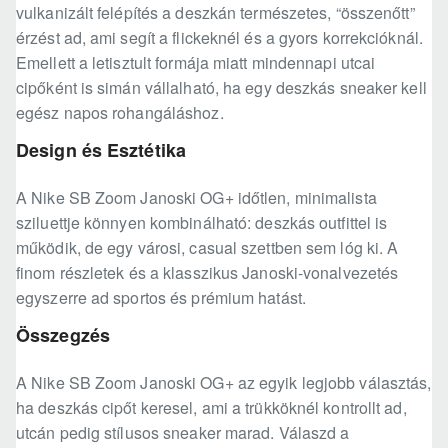
vulkanizált felépítés a deszkán természetes, “összenőtt”
érzést ad, ami segít a flickeknél és a gyors korrekcióknál.
Emellett a letisztult formája miatt mindennapi utcai
cipőként is simán vállalható, ha egy deszkás sneaker kell
egész napos rohangáláshoz.
Design és Esztétika
A Nike SB Zoom Janoski OG+ időtlen, minimalista
sziluettje könnyen kombinálható: deszkás outfittel is
működik, de egy városi, casual szettben sem lóg ki. A
finom részletek és a klasszikus Janoski-vonalvezetés
egyszerre ad sportos és prémium hatást.
Összegzés
A Nike SB Zoom Janoski OG+ az egyik legjobb választás,
ha deszkás cipőt keresel, ami a trükköknél kontrollt ad,
utcán pedig stílusos sneaker marad. Válaszd a