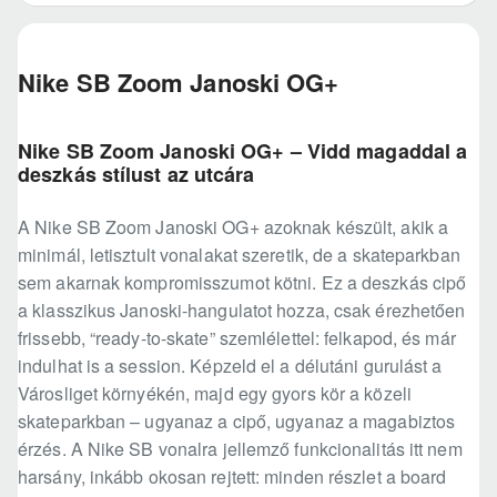
Nike SB Zoom Janoski OG+
Nike SB Zoom Janoski OG+ – Vidd magaddal a
deszkás stílust az utcára
A Nike SB Zoom Janoski OG+ azoknak készült, akik a
minimál, letisztult vonalakat szeretik, de a skateparkban
sem akarnak kompromisszumot kötni. Ez a deszkás cipő
a klasszikus Janoski-hangulatot hozza, csak érezhetően
frissebb, “ready-to-skate” szemlélettel: felkapod, és már
indulhat is a session. Képzeld el a délutáni gurulást a
Városliget környékén, majd egy gyors kör a közeli
skateparkban – ugyanaz a cipő, ugyanaz a magabiztos
érzés. A Nike SB vonalra jellemző funkcionalitás itt nem
harsány, inkább okosan rejtett: minden részlet a board