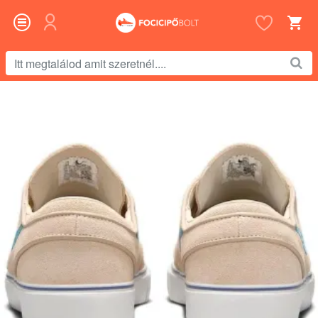
Itt
megtalálod
amit
szeretnél....