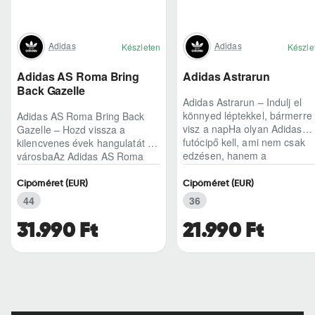
Adidas
Adidas
Készleten
Készle
Adidas AS Roma Bring
Adidas Astrarun
Back Gazelle
Adidas Astrarun – Indulj el
könnyed léptekkel, bármerre
Adidas AS Roma Bring Back
visz a napHa olyan Adidas
Gazelle – Hozd vissza a
futócipő kell, ami nem csak
kilencvenes évek hangulatát a
edzésen, hanem a
városbaAz Adidas AS Roma
hétköznapokban is kénye..
Bring Back Gazelle nem
egyszerű sneaker, hane..
Cipőméret (EUR)
Cipőméret (EUR)
44
36
31.990 Ft
21.990 Ft