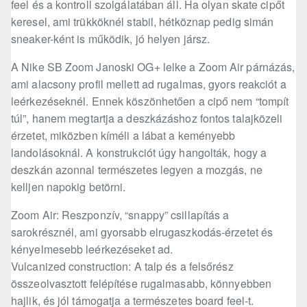
feel és a kontroll szolgálatában áll. Ha olyan skate cipőt
keresel, ami trükköknél stabil, hétköznap pedig simán
sneaker-ként is működik, jó helyen jársz.
A Nike SB Zoom Janoski OG+ lelke a Zoom Air párnázás,
ami alacsony profil mellett ad rugalmas, gyors reakciót a
leérkezéseknél. Ennek köszönhetően a cipő nem “tompít
túl”, hanem megtartja a deszkázáshoz fontos talajközeli
érzetet, miközben kíméli a lábat a keményebb
landolásoknál. A konstrukciót úgy hangolták, hogy a
deszkán azonnal természetes legyen a mozgás, ne
kelljen napokig betörni.
Zoom Air: Reszponzív, “snappy” csillapítás a
sarokrésznél, ami gyorsabb elrugaszkodás-érzetet és
kényelmesebb leérkezéseket ad.
Vulcanized construction: A talp és a felsőrész
összeolvasztott felépítése rugalmasabb, könnyebben
hajlik, és jól támogatja a természetes board feel-t.