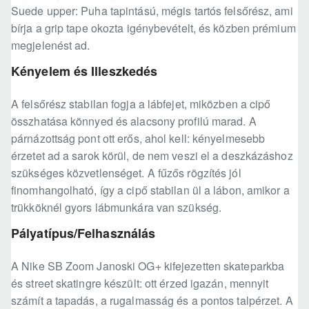
Suede upper: Puha tapintású, mégis tartós felsőrész, ami
bírja a grip tape okozta igénybevételt, és közben prémium
megjelenést ad.
Kényelem és Illeszkedés
A felsőrész stabilan fogja a lábfejet, miközben a cipő
összhatása könnyed és alacsony profilú marad. A
párnázottság pont ott erős, ahol kell: kényelmesebb
érzetet ad a sarok körül, de nem veszi el a deszkázáshoz
szükséges közvetlenséget. A fűzős rögzítés jól
finomhangolható, így a cipő stabilan ül a lábon, amikor a
trükköknél gyors lábmunkára van szükség.
Pályatípus/Felhasználás
A Nike SB Zoom Janoski OG+ kifejezetten skateparkba
és street skatingre készült: ott érzed igazán, mennyit
számít a tapadás, a rugalmasság és a pontos talpérzet. A