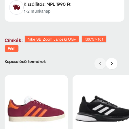
Kiszállítás: MPL 1990 Ft
1-2 munkanap
Nike SB Zoom Janoski OG+
fd6757-101
Címkék:
Férfi
Kapcsolódó termékek