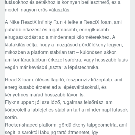
futásokhoz és sétákhoz is könnyen beilleszthető, ez a
modell nagyon erős választás.
A Nike ReactX Infinity Run 4 lelke a ReactX foam, ami
puhább érkezést és rugalmasabb, energikusabb
elrugaszkodást ad a mindennapi kilométerekhez. A
kialakítás célja, hogy a mozgásod gördülékeny legyen,
miközben a platform stabilan tart – különösen akkor,
amikor fáradtabban érkezel sarokra, vagy hosszabb futás
végén már kevésbé „tiszta” a lépéstechnika.
ReactX foam: ütéscsillapító, reszponzív középtalp, ami
energikusabb érzetet ad a lépésváltásoknál, és
kényelmes marad hosszabb távon is.
Flyknit upper: jól szellőző, rugalmas felsőrész, ami
körbeöleli a lábfejet és stabilan tart a mindennapi futások
során.
Rocker-shaped platform: gördülékeny talpgeometria, ami
segíti a saroktól lábujjig tartó átmenetet, így