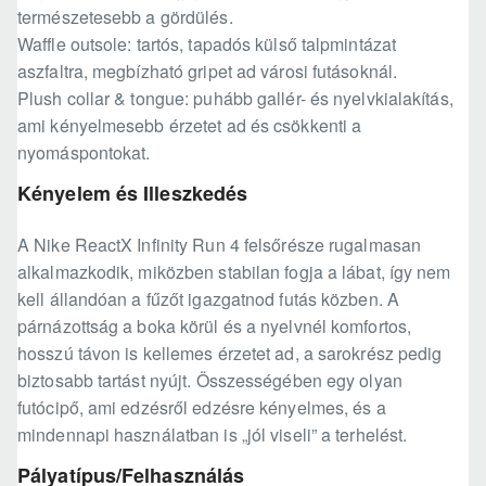
természetesebb a gördülés.
Waffle outsole: tartós, tapadós külső talpmintázat
aszfaltra, megbízható gripet ad városi futásoknál.
Plush collar & tongue: puhább gallér- és nyelvkialakítás,
ami kényelmesebb érzetet ad és csökkenti a
nyomáspontokat.
Kényelem és Illeszkedés
A Nike ReactX Infinity Run 4 felsőrésze rugalmasan
alkalmazkodik, miközben stabilan fogja a lábat, így nem
kell állandóan a fűzőt igazgatnod futás közben. A
párnázottság a boka körül és a nyelvnél komfortos,
hosszú távon is kellemes érzetet ad, a sarokrész pedig
biztosabb tartást nyújt. Összességében egy olyan
futócipő, ami edzésről edzésre kényelmes, és a
mindennapi használatban is „jól viseli” a terhelést.
Pályatípus/Felhasználás