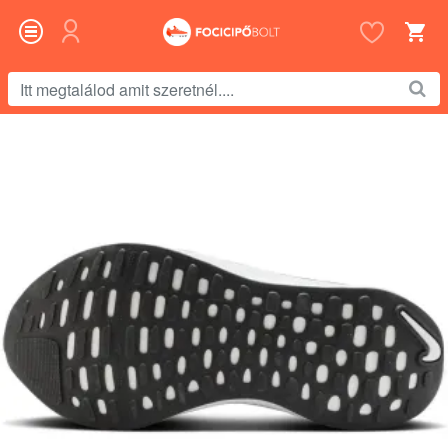
Itt
megtalálod
amit
szeretnél....