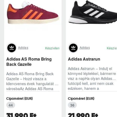
Adidas
Adidas
Készleten
Készle
Adidas AS Roma Bring
Adidas Astrarun
Back Gazelle
Adidas Astrarun – Indulj el
könnyed léptekkel, bármerre
Adidas AS Roma Bring Back
visz a napHa olyan Adidas
Gazelle – Hozd vissza a
futócipő kell, ami nem csak
kilencvenes évek hangulatát a
edzésen, hanem a
városbaAz Adidas AS Roma
hétköznapokban is kénye..
Bring Back Gazelle nem
egyszerű sneaker, hane..
Cipőméret (EUR)
Cipőméret (EUR)
44
36
31.990 Ft
21.990 Ft