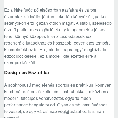
Ez a Nike futócipő elsősorban aszfaltra és városi
útvonalakra ideális: járdán, rekortán környékén, parkos
sétányokon érzi igazán otthon magát. A stabil, szélesebb
érzetű platform és a gördülékeny talpgeometria jó társ
lehet könnyű-közepes intenzitású edzésekhez,
regeneráló futásokhoz és hosszabb, egyenletes tempójú
kilométerekhez is. Ha „minden napra egy” megbízható
edzőcipőt keresel, ez a modell kifejezetten erre a
szerepre készült.
Design és Esztétika
A sötét tónusú megjelenés sportos és praktikus: könnyen
kombinálható edzőszettel és utcai ruhákkal, miközben a
modern, futócipős vonalvezetés egyértelműen
performance hangulatot ad. Olyan darab, amit futáshoz
felveszel, de egy városi nap végigjárásához is simán
passzol.