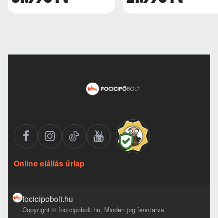
Online elállás űrlap
focicipobolt.hu
Copyright © focicipobolt.hu, Minden jog fenntarva.