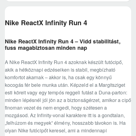
Nike ReactX Infinity Run 4
Nike ReactX Infinity Run 4 – Vidd stabilitást,
fuss magabiztosan minden nap
A Nike ReactX Infinity Run 4 azoknak készült futócipő,
akik a hétköznapi edzéseiken is stabil, megbízható
komfortot akarnak – akkor is, ha csak egy könnyű
kocogás fér bele munka után. Képzeld el a Margitsziget
esti köreit vagy egy tempós reggeli futást a Duna-parton:
minden lépésnél jól jön az a biztonságérzet, amikor a cipő
finoman vezet és nem engedi, hogy szétesen a
mozgásod. Az Infinity-vonal karaktere itt is a gondtalan,
„felhúzom és megyek” élmény, hosszabb távokon is. Ha
olyan Nike futócipőt keresel, ami a mindennapi