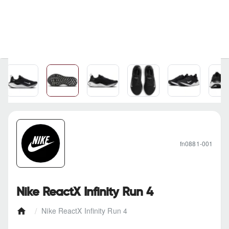
fn0881-001
Nike ReactX Infinity Run 4
Nike ReactX Infinity Run 4
h