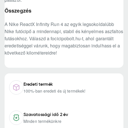
Összegzés
A Nike ReactX Infinity Run 4 az egyik legsokoldalúbb
Nike futócipő a mindennapi, stabil és kényelmes aszfaltos
futásokhoz. Válaszd a focicipobolt.hu-t, ahol garantált
eredetiséggel várunk, hogy magabiztosan indulhass el a
következő kilométereidre!
Eredeti termék
100%-ban eredeti és új termékek!
Szavatossági idő 2 év
Minden termékünkre