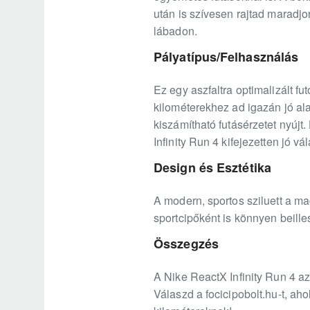
után is szívesen rajtad maradjo
lábadon.
Pályatípus/Felhasználás
Ez egy aszfaltra optimalizált 
kilométerekhez ad igazán jó al
kiszámítható futásérzetet nyújt.
Infinity Run 4 kifejezetten jó vá
Design és Esztétika
A modern, sportos sziluett a mag
sportcipőként is könnyen beille
Összegzés
A Nike ReactX Infinity Run 4 az
Válaszd a focicipobolt.hu-t, ah