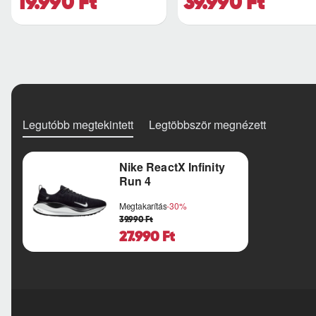
19.990 Ft
39.990 Ft
Legutóbb megtekintett
Legtöbbször megnézett
Nike ReactX Infinity
Run 4
Megtakarítás
-30%
39.990 Ft
27.990 Ft