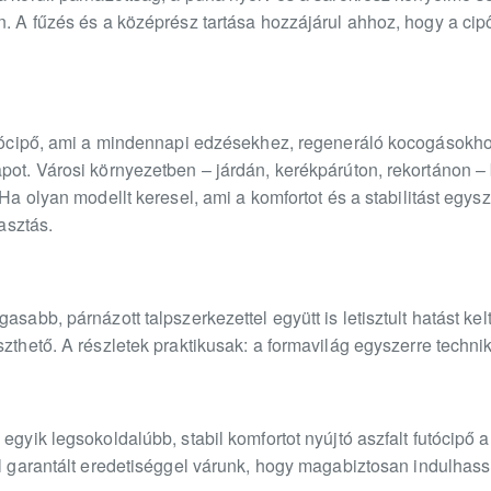
n. A fűzés és a középrész tartása hozzájárul ahhoz, hogy a cipő
futócipő, ami a mindennapi edzésekhez, regeneráló kocogások
apot. Városi környezetben – járdán, kerékpárúton, rekortánon –
 Ha olyan modellt keresel, ami a komfortot és a stabilitást egys
lasztás.
asabb, párnázott talpszerkezettel együtt is letisztult hatást kelt
szthető. A részletek praktikusak: a formavilág egyszerre tech
 egyik legsokoldalúbb, stabil komfortot nyújtó aszfalt futócip
ol garantált eredetiséggel várunk, hogy magabiztosan indulhas