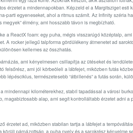
 kimenni egy laza körre. Azoknak készült, akik aszfalton futna
rtos érzetet a mindennapokban. Képzeld el a Margitsziget esti kö
a-parti egyeneseket, ahol a ritmus számít. Az Infinity széria ha
és megyek” élmény, ami hosszabb távon is megbízható.
lke a ReactX foam: egy puha, mégis visszarúgó középtalp, ami se
t. A rocker jellegű talpforma gördülékeny átmenetet ad saroktól
 különösen kellemes az összhatás.
párnázás, ami kényelmesen csillapítja az ütéseket és lendület
rtó felsőrész, ami jól körbeöleli a lábfejet, miközben futás közb
b lépésciklus, természetesebb “átbillenés” a futás során, kül
p a mindennapi kilométerekhez, stabil tapadással a városi burk
b, magabiztosabb alap, ami segít kontrolláltabb érzetet adni a 
őző érzetet ad, miközben stabilan tartja a lábfejet a tempóvált
ka körüli párnázottság, a puha nyelv és a sarokrész kényelme s