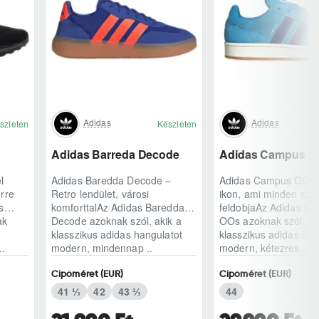
Adidas
Adidas
szleten
Készleten
Adidas Barreda Decode
Adidas Campus 0
l
Adidas Baredda Decode –
Adidas Campus OOs –
rre
Retro lendület, városi
ikon, ami minden szet
s
komforttalAz Adidas Baredda
feldobjaAz Adidas C
ak
Decode azoknak szól, akik a
OOs azoknak szól, ak
klasszikus adidas hangulatot
klasszikus adidas örö
..
modern, mindennap ..
modern, kétezres..
Cipőméret (EUR)
Cipőméret (EUR)
41 ⅓
42
43 ⅓
44