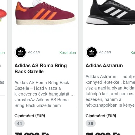
Adidas
Adidas
ten
Készleten
Ké
G
Adidas AS Roma Bring
Adidas Astrarun
Back Gazelle
A
Adidas Astrarun – Indulj e
das
könnyed léptekkel, bárme
Adidas AS Roma Bring Back
visz a napHa olyan Adida
Gazelle – Hozd vissza a
futócipő kell, ami nem cs
kilencvenes évek hangulatát a
edzésen, hanem a
városbaAz Adidas AS Roma
hétköznapokban is kénye
Bring Back Gazelle nem
egyszerű sneaker, hane..
Cipőméret (EUR)
Cipőméret (EUR)
44
36