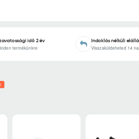
zavatossági idő 2 év
Indoklás nélküli elállá
inden termékünkre
Visszaküldeheted 14 na
i