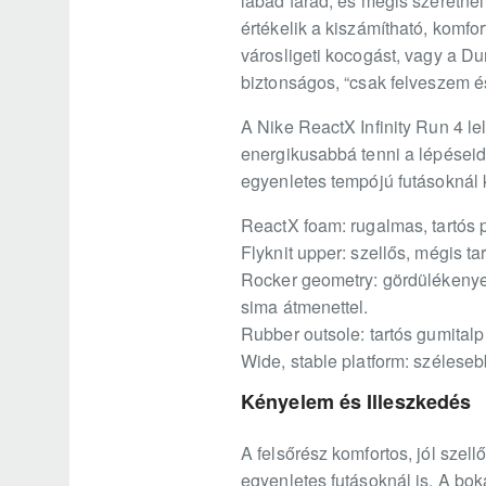
lábad fárad, és mégis szeretnél
értékelik a kiszámítható, komfo
városligeti kocogást, vagy a Dun
biztonságos, “csak felveszem 
A Nike ReactX Infinity Run 4 le
energikusabbá tenni a lépéseide
egyenletes tempójú futásoknál
ReactX foam: rugalmas, tartós 
Flyknit upper: szellős, mégis ta
Rocker geometry: gördülékenyeb
sima átmenettel.
Rubber outsole: tartós gumital
Wide, stable platform: széleseb
Kényelem és Illeszkedés
A felsőrész komfortos, jól szell
egyenletes futásoknál is. A bo