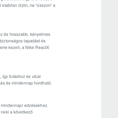
 stabilan üljön, ne “ússzon” a
hoz és hosszabb, kényelmes
 biztonságos tapadást és
zerre kezeli, a Nike ReactX
, így futáshoz és utcai
nikás és mindennap hordható.
ő a mindennapi edzésekhez.
s neki a következő