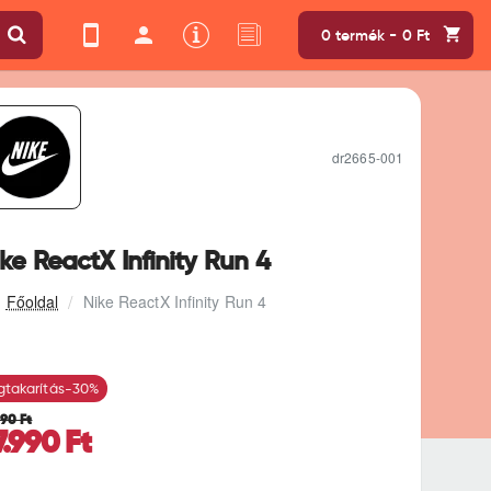
0 termék - 0 Ft
dr2665-001
ke ReactX Infinity Run 4
Nike ReactX Infinity Run 4
takarítás
-30%
990 Ft
7.990 Ft