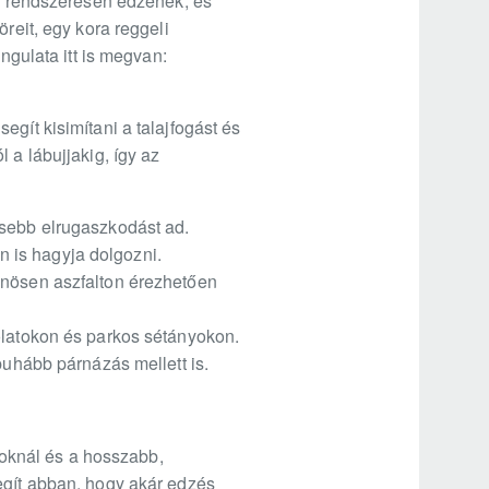
k, rendszeresen edzenek, és
reit, egy kora reggeli
ngulata itt is megvan:
gít kisimítani a talajfogást és
 a lábujjakig, így az
esebb elrugaszkodást ad.
en is hagyja dolgozni.
önösen aszfalton érezhetően
olatokon és parkos sétányokon.
puhább párnázás mellett is.
ásoknál és a hosszabb,
egít abban, hogy akár edzés