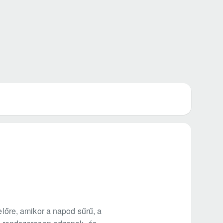
előre, amikor a napod sűrű, a