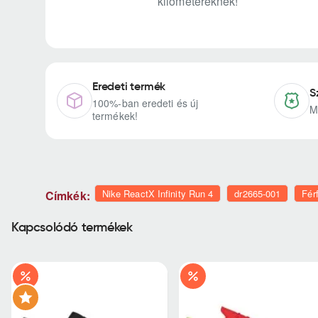
kilométereknek!
Eredeti termék
S
100%-ban eredeti és új
M
termékek!
Nike ReactX Infinity Run 4
dr2665-001
Férf
Címkék:
Kapcsolódó termékek