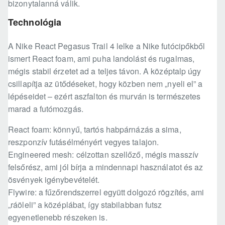
bizonytalanná válik.
Technológia
A Nike React Pegasus Trail 4 lelke a Nike futócipőkből
ismert React foam, ami puha landolást és rugalmas,
mégis stabil érzetet ad a teljes távon. A középtalp úgy
csillapítja az ütődéseket, hogy közben nem „nyeli el” a
lépéseidet – ezért aszfalton és murván is természetes
marad a futómozgás.
React foam: könnyű, tartós habpárnázás a sima,
reszponzív futásélményért vegyes talajon.
Engineered mesh: célzottan szellőző, mégis masszív
felsőrész, ami jól bírja a mindennapi használatot és az
ösvények igénybevételét.
Flywire: a fűzőrendszerrel együtt dolgozó rögzítés, ami
„ráöleli” a középlábat, így stabilabban futsz
egyenetlenebb részeken is.