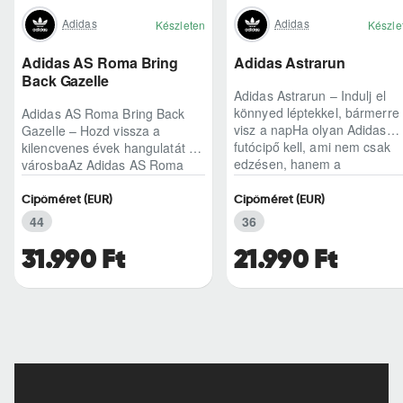
Adidas
Adidas
Készleten
Készle
Adidas AS Roma Bring
Adidas Astrarun
Back Gazelle
Adidas Astrarun – Indulj el
könnyed léptekkel, bármerre
Adidas AS Roma Bring Back
visz a napHa olyan Adidas
Gazelle – Hozd vissza a
futócipő kell, ami nem csak
kilencvenes évek hangulatát a
edzésen, hanem a
városbaAz Adidas AS Roma
hétköznapokban is kénye..
Bring Back Gazelle nem
egyszerű sneaker, hane..
Cipőméret (EUR)
Cipőméret (EUR)
44
36
31.990 Ft
21.990 Ft