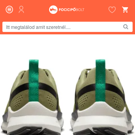
Itt
megtalálod
amit
szeretnél....