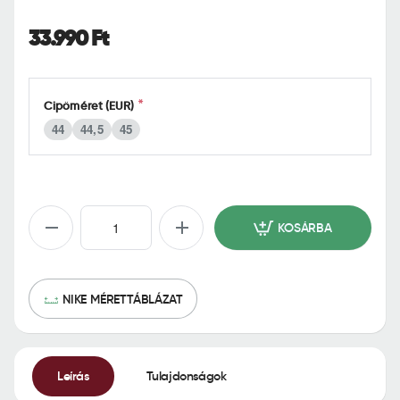
o
m
33.990 Ft
e
Cipőméret (EUR)
44
44,5
45
KOSÁRBA
NIKE MÉRETTÁBLÁZAT
Leírás
Tulajdonságok