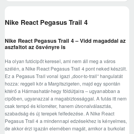
Nike React Pegasus Trail 4
Nike React Pegasus Trail 4 – Vidd magaddal az
aszfaltot az ösvényre is
Ha olyan futócipőt keresel, ami nem áll meg a város
szélén, a Nike React Pegasus Trail 4 pont neked készült.
Ez a Pegasus Trail vonal igazi „door-to-trail” hangulatát
hozza: reggeli kör a Margitszigeten, majd egy spontán
kitérő a Hármashatár-hegy földútjaira – ugyanabban a
cipőben, ugyanazzal a magabiztossággal. A futás itt nem
csak tempó és kilométer, hanem útvonalválasztás,
szabadság és új terepek felfedezése. A Nike React
Pegasus Trail 4 a mindennapi edzésekhez is kényelmes,
de akkor érzi igazán elemében magát, amikor a burkolat