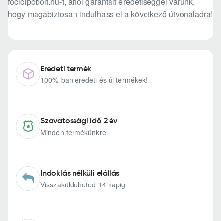
focicipobolt.hu-t, ahol garantált eredetiséggel várunk,
hogy magabiztosan indulhass el a következő útvonaladra!
Eredeti termék
100%-ban eredeti és új termékek!
Szavatossági idő 2 év
Minden termékünkre
Indoklás nélküli elállás
Visszaküldeheted 14 napig