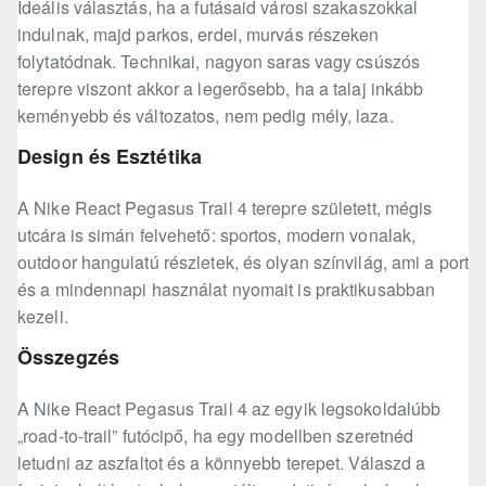
Ideális választás, ha a futásaid városi szakaszokkal
indulnak, majd parkos, erdei, murvás részeken
folytatódnak. Technikai, nagyon saras vagy csúszós
terepre viszont akkor a legerősebb, ha a talaj inkább
keményebb és változatos, nem pedig mély, laza.
Design és Esztétika
A Nike React Pegasus Trail 4 terepre született, mégis
utcára is simán felvehető: sportos, modern vonalak,
outdoor hangulatú részletek, és olyan színvilág, ami a port
és a mindennapi használat nyomait is praktikusabban
kezeli.
Összegzés
A Nike React Pegasus Trail 4 az egyik legsokoldalúbb
„road-to-trail” futócipő, ha egy modellben szeretnéd
letudni az aszfaltot és a könnyebb terepet. Válaszd a