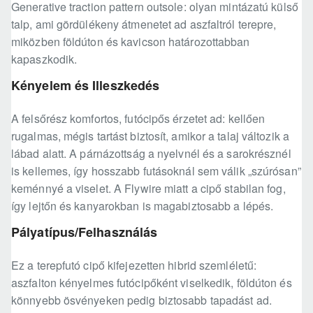
Generative traction pattern outsole: olyan mintázatú külső
talp, ami gördülékeny átmenetet ad aszfaltról terepre,
miközben földúton és kavicson határozottabban
kapaszkodik.
Kényelem és Illeszkedés
A felsőrész komfortos, futócipős érzetet ad: kellően
rugalmas, mégis tartást biztosít, amikor a talaj változik a
lábad alatt. A párnázottság a nyelvnél és a sarokrésznél
is kellemes, így hosszabb futásoknál sem válik „szúrósan”
keménnyé a viselet. A Flywire miatt a cipő stabilan fog,
így lejtőn és kanyarokban is magabiztosabb a lépés.
Pályatípus/Felhasználás
Ez a terepfutó cipő kifejezetten hibrid szemléletű:
aszfalton kényelmes futócipőként viselkedik, földúton és
könnyebb ösvényeken pedig biztosabb tapadást ad.