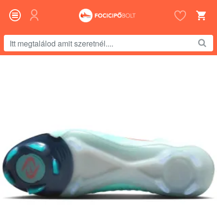
Itt
megtalálod
amit
szeretnél....