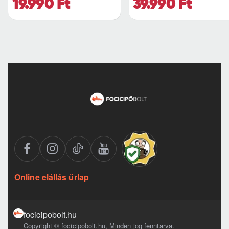
19.990 Ft
39.990 Ft
Online elállás űrlap
focicipobolt.hu
Copyright © focicipobolt.hu, Minden jog fenntarva.