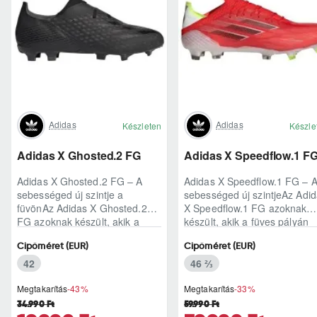
Adidas
Adidas
Készleten
Készle
Adidas X Ghosted.2 FG
Adidas X Speedflow.1 F
Adidas X Ghosted.2 FG – A
Adidas X Speedflow.1 FG – 
sebességed új szintje a
sebességed új szintjeAz Adi
füvönAz Adidas X Ghosted.2
X Speedflow.1 FG azoknak
FG azoknak készült, akik a
készült, akik a füves pályán
mérkőzés legélesebb
nem csak futnak, hanem
Cipőméret (EUR)
Cipőméret (EUR)
pillanataiban is azonnal r..
ritmust diktál..
42
46 ⅔
Megtakarítás
-43%
Megtakarítás
-33%
34.990 Ft
59.990 Ft