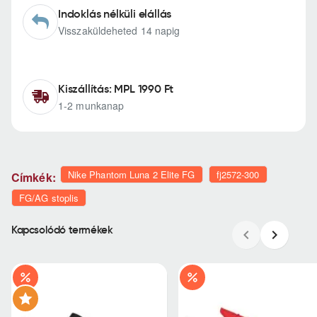
Indoklás nélküli elállás
Visszaküldeheted 14 napig
Kiszállítás: MPL 1990 Ft
1-2 munkanap
Nike Phantom Luna 2 Elite FG
fj2572-300
Címkék:
FG/AG stoplis
Kapcsolódó termékek