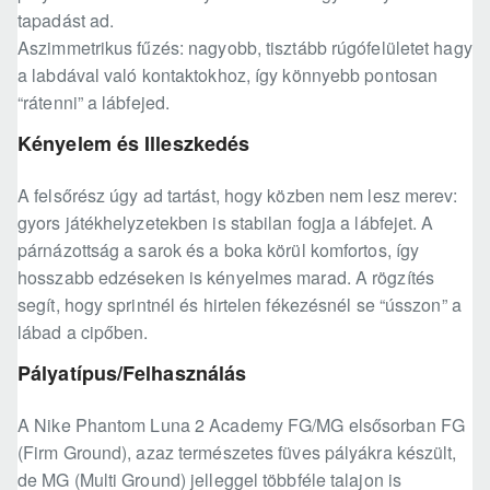
tapadást ad.
Aszimmetrikus fűzés: nagyobb, tisztább rúgófelületet hagy
a labdával való kontaktokhoz, így könnyebb pontosan
“rátenni” a lábfejed.
Kényelem és Illeszkedés
A felsőrész úgy ad tartást, hogy közben nem lesz merev:
gyors játékhelyzetekben is stabilan fogja a lábfejet. A
párnázottság a sarok és a boka körül komfortos, így
hosszabb edzéseken is kényelmes marad. A rögzítés
segít, hogy sprintnél és hirtelen fékezésnél se “ússzon” a
lábad a cipőben.
Pályatípus/Felhasználás
A Nike Phantom Luna 2 Academy FG/MG elsősorban FG
(Firm Ground), azaz természetes füves pályákra készült,
de MG (Multi Ground) jelleggel többféle talajon is