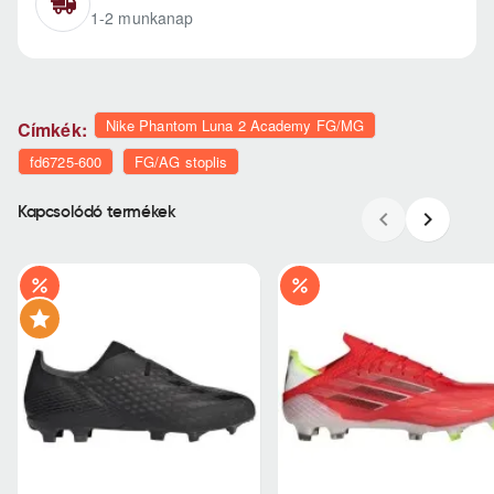
1-2 munkanap
Nike Phantom Luna 2 Academy FG/MG
Címkék:
fd6725-600
FG/AG stoplis
Kapcsolódó termékek