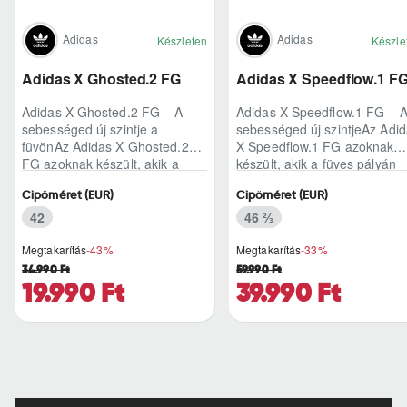
Adidas
Adidas
Készleten
Készle
Adidas X Ghosted.2 FG
Adidas X Speedflow.1 F
Adidas X Ghosted.2 FG – A
Adidas X Speedflow.1 FG – 
sebességed új szintje a
sebességed új szintjeAz Adi
füvönAz Adidas X Ghosted.2
X Speedflow.1 FG azoknak
FG azoknak készült, akik a
készült, akik a füves pályán
mérkőzés legélesebb
nem csak futnak, hanem
Cipőméret (EUR)
Cipőméret (EUR)
pillanataiban is azonnal r..
ritmust diktál..
42
46 ⅔
Megtakarítás
-43%
Megtakarítás
-33%
34.990 Ft
59.990 Ft
19.990 Ft
39.990 Ft