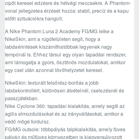
cipőt keresel edzésre és hétvégi meccsekre. A Phantom-
vonal jellegzetes érzését hozza: stabil, precíz és a kapu
előtti szituációkra hangolt.
A Nike Phantom Luna 2 Academy FG/MG lelke a
NikeSkin, ami a rúgófelületen segít, hogy a
labdaérintések kiszámíthatóbbak legyenek nagy
tempónál is. Ehhez társul egy olyan tapadási rendszer,
ami támogatja a gyors, ösztönös mozdulatokat, amikor
egy csel után azonnal lövőhelyzetet keresel.
NikeSkin: texturált felsőrész-borítás a jobb
labdakontrollért, különösen átvételnél, cselezésnél és
passzjátékban.
Nike Cyclone 360: tapadási kialakítás, amely segíti az
agilis elmozdulásokat és az irányváltásokat, amikor a
védő mögé fordulsz.
FG/MG outsole: többpályás talpkialakítás, amely füves
pályán és műfüves környezetben is kiegyensúlyozott