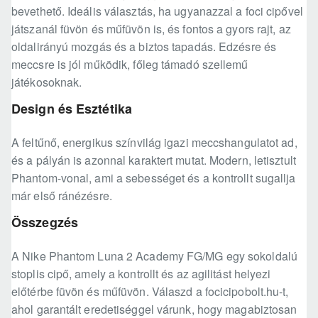
bevethető. Ideális választás, ha ugyanazzal a foci cipővel
játszanál füvön és műfüvön is, és fontos a gyors rajt, az
oldalirányú mozgás és a biztos tapadás. Edzésre és
meccsre is jól működik, főleg támadó szellemű
játékosoknak.
Design és Esztétika
A feltűnő, energikus színvilág igazi meccshangulatot ad,
és a pályán is azonnal karaktert mutat. Modern, letisztult
Phantom-vonal, ami a sebességet és a kontrollt sugallja
már első ránézésre.
Összegzés
A Nike Phantom Luna 2 Academy FG/MG egy sokoldalú
stoplis cipő, amely a kontrollt és az agilitást helyezi
előtérbe füvön és műfüvön. Válaszd a focicipobolt.hu-t,
ahol garantált eredetiséggel várunk, hogy magabiztosan