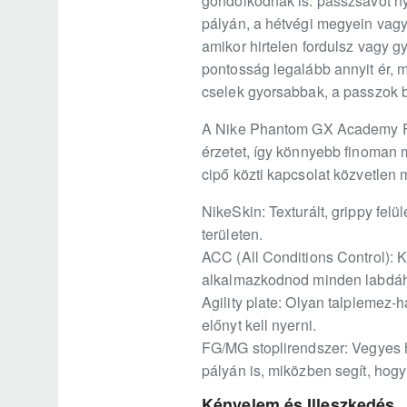
gondolkodnak is: passzsávot ny
pályán, a hétvégi megyein vagy 
amikor hirtelen fordulsz vagy gy
pontosság legalább annyit ér, m
cselek gyorsabbak, a passzok b
A Nike Phantom GX Academy FG/M
érzetet, így könnyebb finoman m
cipő közti kapcsolat közvetlen
NikeSkin: Texturált, grippy fel
területen.
ACC (All Conditions Control): 
alkalmazkodnod minden labdá
Agility plate: Olyan talplemez-
előnyt kell nyerni.
FG/MG stoplirendszer: Vegyes h
pályán is, miközben segít, ho
Kényelem és Illeszkedés