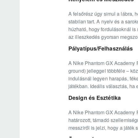
A felsőrész úgy simul a lábra, 
stabilan tart. A nyelv és a sar
húzható, hogy fordulásoknál is 
az illeszkedés gyorsan megszo
Pályatípus/Felhasználás
A Nike Phantom GX Academy FG/
ground) jelleggel többféle – kö
indulásnál legyen harapás, fék
játékban. Ideális választás, ha 
Design és Esztétika
A Nike Phantom GX Academy FG/
határozott, támadó szellemiség
messziről is jelzi, hogy a játé