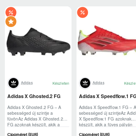
Adidas
Adidas
Készleten
Készle
Adidas X Ghosted.2 FG
Adidas X Speedflow.1 F
Adidas X Ghosted.2 FG – A
Adidas X Speedflow.1 FG – 
sebességed új szintje a
sebességed új szintjeAz Adi
füvönAz Adidas X Ghosted.2
X Speedflow.1 FG azoknak
FG azoknak készült, akik a
készült, akik a füves pályán
mérkőzés legélesebb
nem csak futnak, hanem
Cipőméret (EUR)
Cipőméret (EUR)
pillanataiban is azonnal r..
ritmust diktál..