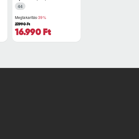
44
Megtakarítás
-39%
27.990 Ft
16.990 Ft