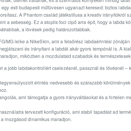
itnak, ütemet váltanak, és a tizenhatos környékén mindig talá
egy esti budapesti műfüvesen ugyanazt keresed: biztos labdaér
orsítasz. A Phantom család játékstílusa a kreatív irányítókról sz
int a sebesség. Ez a stoplis foci cipő arra épít, hogy a labda 
átrabbak, a lövések pedig határozottabbak.
G lelke a NikeSkin, ami a felsőrész labdaérintési zónáján ad
egjátszani és irányítani a labdát akár gyors tempónál is. A kial
 maradjon, miközben a mozdulataid szabadok és természetesek
ület a jobb labdakontrollért cselezésnél, passznál és lövésnél 
Kiegyensúlyozott érintés nedvesebb és szárazabb körülmények k
hoz.
hangolás, ami támogatja a gyors irányváltásokat és a hirtelen 
asználatra tervezett konfiguráció, ami stabil tapadást ad ter
gy a mozgásod dinamikus maradjon.