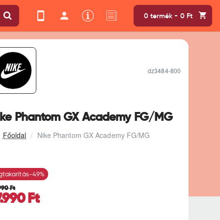
0 termék - 0 Ft
dz3484-800
ike Phantom GX Academy FG/MG
Nike Phantom GX Academy FG/MG
takarítás
-49%
990 Ft
7.990 Ft