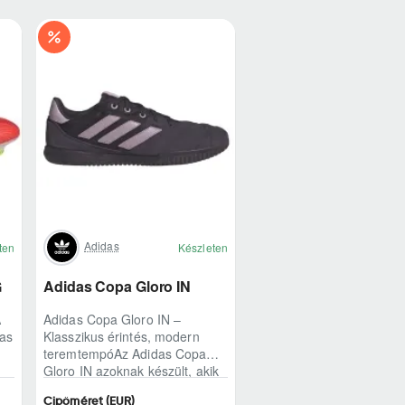
Adidas
ten
Készleten
G
Adidas Copa Gloro IN
A
Adidas Copa Gloro IN –
das
Klasszikus érintés, modern
teremtempóAz Adidas Copa
Gloro IN azoknak készült, akik
a teremben is ragaszkodnak a
Cipőméret (EUR)
természetes lab..