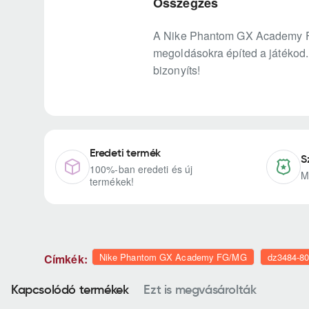
Összegzés
A Nike Phantom GX Academy FG/M
megoldásokra építed a játékod. 
bizonyíts!
Eredeti termék
S
100%-ban eredeti és új
M
termékek!
Nike Phantom GX Academy FG/MG
dz3484-8
Címkék:
Kapcsolódó termékek
Ezt is megvásárolták