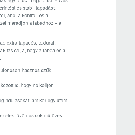
lnak egy plusz megoldást. Füves
intést és stabil tapadást,
ól, ahol a kontroll és a
közel maradjon a lábadhoz – a
 extra tapadós, texturált
akítás célja, hogy a labda és a
.
– különösen hasznos szűk
özött is, hogy ne kelljen
megindulásokat, amikor egy ütem
mészetes fűvön és sok műfüves