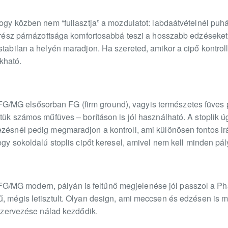
hogy közben nem “fullasztja” a mozdulatot: labdaátvételnél puhá
okrész párnázottsága komfortosabbá teszi a hosszabb edzéseket
stabilan a helyén maradjon. Ha szereted, amikor a cipő kontroll
kható.
MG elsősorban FG (firm ground), vagyis természetes füves p
ztük számos műfüves – borításon is jól használható. A stoplik 
ezésnél pedig megmaradjon a kontroll, ami különösen fontos irá
egy sokoldalú stoplis cipőt keresel, amivel nem kell minden pál
MG modern, pályán is feltűnő megjelenése jól passzol a Ph
ű, mégis letisztult. Olyan design, ami meccsen és edzésen is 
k szervezése nálad kezdődik.