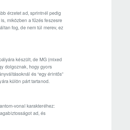
bb érzetet ad, sprintnél pedig
 is, miközben a fűzés feszesre
áltan fog, de nem túl merev, ez
ályára készült, de MG (mixed
úgy dolgoznak, hogy gyors
nyváltásoknál és “egy érintős”
yára külön párt tartanod.
antom-vonal karakteréhez:
magabiztosságot ad, és