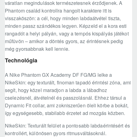
váratlan megindulások természetesnek érződjenek. A
Phantom család kontrollra hangolt karaktere itt is
visszaköszön: a cél, hogy minden labdaátvétel tiszta,
minden passz szándékos legyen. Képzeld el a kora esti
rangadót a helyi pályán, vagy a tempós kispályás játékot
műfüvön – amikor a döntés gyors, az érintésnek pedig
még gyorsabbnak kell lennie.
Technológia
A Nike Phantom GX Academy DF FG/MG lelke a
NikeSkin: egy texturált, finoman tapadó érintési zóna, ami
segít, hogy közel maradjon a labda a lábadhoz
cselezésnél, átvételnél és passzolásnál. Ehhez társul a
Dynamic Fit collar, ami zokniszerűen öleli körbe a bokát,
így egységesebb, stabilabb érzetet ad mozgás közben.
NikeSkin: Texturált felület a pontosabb labdaérintésért és
kontrollért, különösen gyors ritmusváltásoknál.