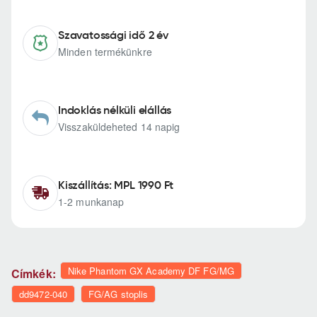
Szavatossági idő 2 év
Minden termékünkre
Indoklás nélküli elállás
Visszaküldeheted 14 napig
Kiszállítás: MPL 1990 Ft
1-2 munkanap
Nike Phantom GX Academy DF FG/MG
Címkék:
dd9472-040
FG/AG stoplis