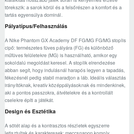
törekszik: a sarok körül és a felsőrészen a komfort és a
tartás egyensúlya dominál.
Pályatípus/Felhasználás
A Nike Phantom GX Academy DF FG/MG FG/MG stoplis
cipő: természetes füves pályára (FG) és különböző
műfüves felületekre (MG) is használható, amikor egy
sokoldalú megoldást keresel. A stoplik elrendezése
abban segít, hogy indulásnál harapós legyen a tapadás,
fékezésnél pedig stabil maradjon a láb. Ideális választás
irányítóknak, kreatív középpályásoknak és mindenkinek,
aki a pontos passzokra, átvételekre és a kontrollált
cselekre építi a játékát.
Design és Esztétika
A sötét alap és a kontrasztos részletek egyszerre
letisztultak és karakteresek: meccsnapon komoly,