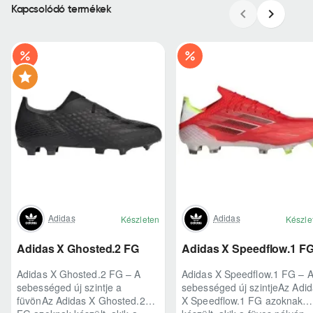
Kapcsolódó termékek
Adidas
Adidas
Készleten
Készle
Adidas X Ghosted.2 FG
Adidas X Speedflow.1 F
Adidas X Ghosted.2 FG – A
Adidas X Speedflow.1 FG – 
sebességed új szintje a
sebességed új szintjeAz Adi
füvönAz Adidas X Ghosted.2
X Speedflow.1 FG azoknak