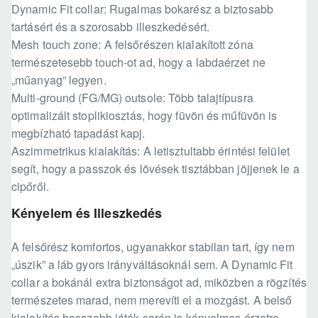
Dynamic Fit collar: Rugalmas bokarész a biztosabb
tartásért és a szorosabb illeszkedésért.
Mesh touch zone: A felsőrészen kialakított zóna
természetesebb touch-ot ad, hogy a labdaérzet ne
„műanyag” legyen.
Multi-ground (FG/MG) outsole: Több talajtípusra
optimalizált stoplikiosztás, hogy füvön és műfüvön is
megbízható tapadást kapj.
Aszimmetrikus kialakítás: A letisztultabb érintési felület
segít, hogy a passzok és lövések tisztábban jöjjenek le a
cipőről.
Kényelem és Illeszkedés
A felsőrész komfortos, ugyanakkor stabilan tart, így nem
„úszik” a láb gyors irányváltásoknál sem. A Dynamic Fit
collar a bokánál extra biztonságot ad, miközben a rögzítés
természetes marad, nem merevíti el a mozgást. A belső
kialakítás hosszabb játék során is kényelmes érzetre