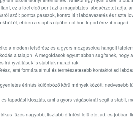
s egy érintéssel előnyt teremtenek. Amikor egy nyári estén a bu
ítani, ez a foci cipő pont azt a magabiztos labdaérzetet adja, 
ításról szól: pontos passzok, kontrollált labdavezetés és tiszta l
sekből él, ebben a stoplis cipőben otthon fogod érezni magad.
lke a modern felsőrész és a gyors mozgásokra hangolt talplem
kodás a talajon. A megoldások együtt abban segítenek, hogy a
s irányváltások is stabilak maradnak.
őrész, ami formára simul és természetesebb kontaktot ad labda
Egyenletes érintés különböző körülmények között; nedvesebb f
 és tapadási kiosztás, ami a gyors vágásoknál segít a stabil,
ikus fűzés nagyobb, tisztább érintési felületet ad, és jobban