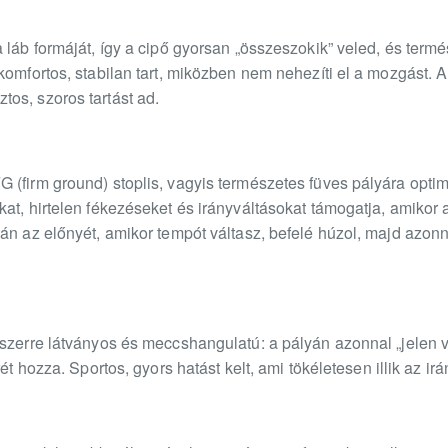
 láb formáját, így a cipő gyorsan „összeszokik” veled, és term
omfortos, stabilan tart, miközben nem nehezíti el a mozgást. A f
os, szoros tartást ad.
(firm ground) stoplis, vagyis természetes füves pályára optimal
kat, hirtelen fékezéseket és irányváltásokat támogatja, amik
án az előnyét, amikor tempót váltasz, befelé húzol, majd azon
yszerre látványos és meccshangulatú: a pályán azonnal „jelen
ét hozza. Sportos, gyors hatást kelt, ami tökéletesen illik az irá