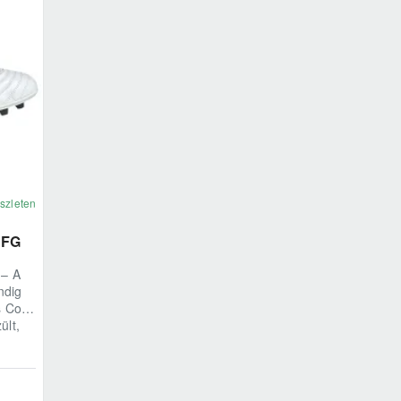
szleten
 FG
 – A
ndig
s Copa
ült,