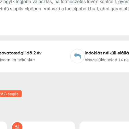
egyik legjobb választás, ha természetes füvön kontrollt, gyor
intű stoplis cipőben. Válaszd a focicipobolt.hu-t, ahol garantál
zavatossági idő 2 év
Indoklás nélküli elállá
inden termékünkre
Visszaküldeheted 14 na
/AG stoplis