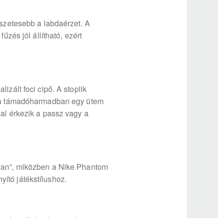
észetesebb a labdaérzet. A
űzés jól állítható, ezért
izált foci cipő. A stoplik
or a támadóharmadban egy ütem
nal érkezik a passz vagy a
 van”, miközben a Nike Phantom
nyító játékstílushoz.