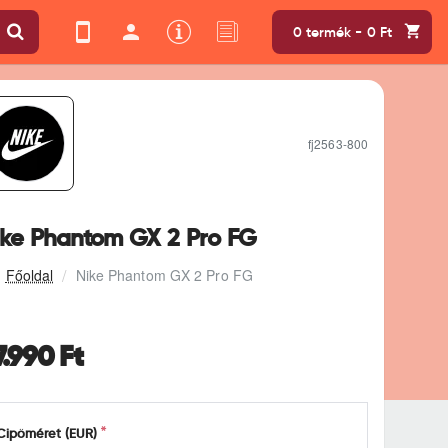
0 termék - 0 Ft
fj2563-800
ike Phantom GX 2 Pro FG
Nike Phantom GX 2 Pro FG
7.990 Ft
Cipőméret (EUR)