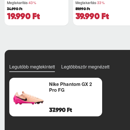
Megtakarítás
-43%
Megtakarítás
-33%
34.990 Ft
59.990 Ft
19.990 Ft
39.990 Ft
Legutóbb megtekintett
Legtöbbször megnézett
Nike Phantom GX 2
Pro FG
37.990 Ft