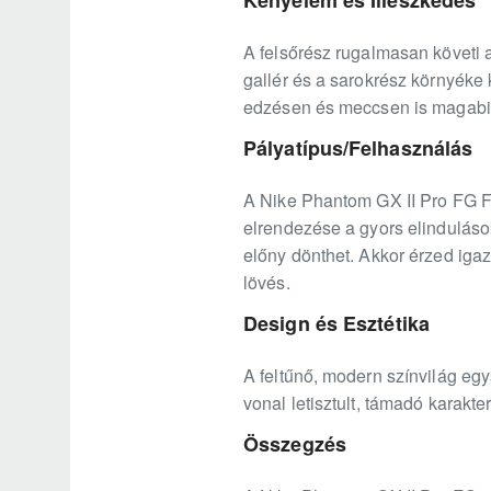
A felsőrész rugalmasan követi a
gallér és a sarokrész környéke k
edzésen és meccsen is magabizt
Pályatípus/Felhasználás
A Nike Phantom GX II Pro FG FG 
elrendezése a gyors elinduláso
előny dönthet. Akkor érzed igaz
lövés.
Design és Esztétika
A feltűnő, modern színvilág eg
vonal letisztult, támadó karakter
Összegzés