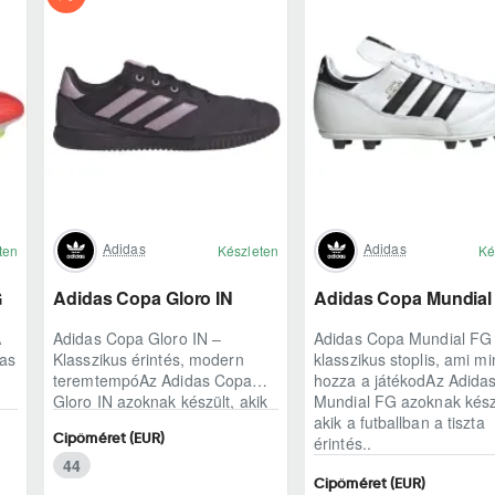
Adidas
Adidas
ten
Készleten
Ké
G
Adidas Copa Gloro IN
Adidas Copa Mundial
A
Adidas Copa Gloro IN –
Adidas Copa Mundial FG
das
Klasszikus érintés, modern
klasszikus stoplis, ami mi
teremtempóAz Adidas Copa
hozza a játékodAz Adida
Gloro IN azoknak készült, akik
Mundial FG azoknak kész
a teremben is ragaszkodnak a
akik a futballban a tiszta
Cipőméret (EUR)
természetes lab..
érintés..
44
Cipőméret (EUR)