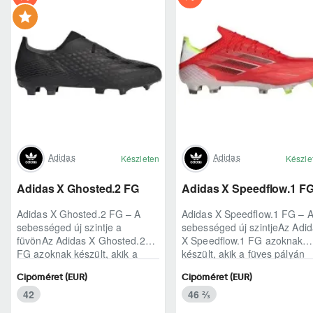
Adidas
Adidas
Készleten
Készle
Adidas X Ghosted.2 FG
Adidas X Speedflow.1 F
Adidas X Ghosted.2 FG – A
Adidas X Speedflow.1 FG – 
sebességed új szintje a
sebességed új szintjeAz Adi
füvönAz Adidas X Ghosted.2
X Speedflow.1 FG azoknak
FG azoknak készült, akik a
készült, akik a füves pályán
mérkőzés legélesebb
nem csak futnak, hanem
Cipőméret (EUR)
Cipőméret (EUR)
pillanataiban is azonnal r..
ritmust diktál..
42
46 ⅔