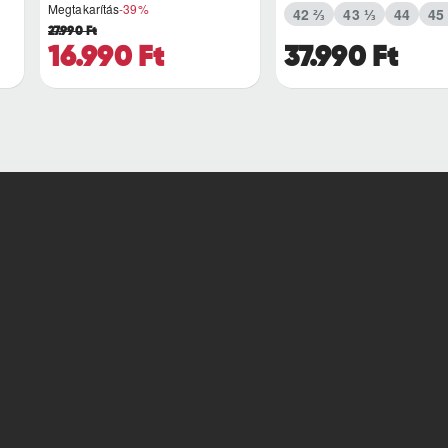
Megtakarítás
-39%
42 ⅔
43 ⅓
44
45
27.990 Ft
16.990 Ft
37.990 Ft