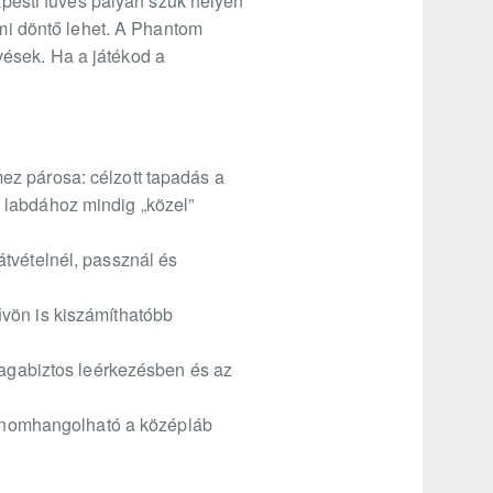
dapesti füves pályán szűk helyen
ami döntő lehet. A Phantom
övések. Ha a játékod a
ez párosa: célzott tapadás a
 labdához mindig „közel”
átvételnél, passznál és
űvön is kiszámíthatóbb
 magabiztos leérkezésben és az
 finomhangolható a középláb