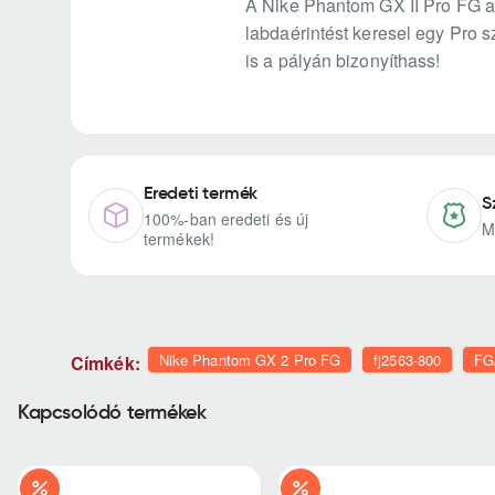
A Nike Phantom GX II Pro FG az 
labdaérintést keresel egy Pro sz
is a pályán bizonyíthass!
Eredeti termék
S
100%-ban eredeti és új
M
termékek!
Nike Phantom GX 2 Pro FG
fj2563-800
FG
Címkék:
Kapcsolódó termékek