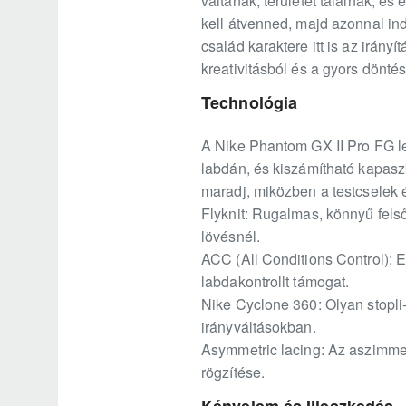
váltanak, területet találnak, é
kell átvenned, majd azonnal ind
család karaktere itt is az irány
kreativitásból és a gyors dönté
Technológia
A Nike Phantom GX II Pro FG le
labdán, és kiszámítható kapasz
maradj, miközben a testcselek é
Flyknit: Rugalmas, könnyű fels
lövésnél.
ACC (All Conditions Control): 
labdakontrollt támogat.
Nike Cyclone 360: Olyan stopli-
irányváltásokban.
Asymmetric lacing: Az aszimmetr
rögzítése.
Kényelem és Illeszkedés