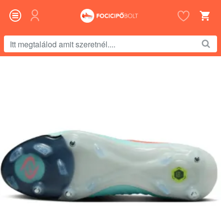
Itt
megtalálod
amit
szeretnél....