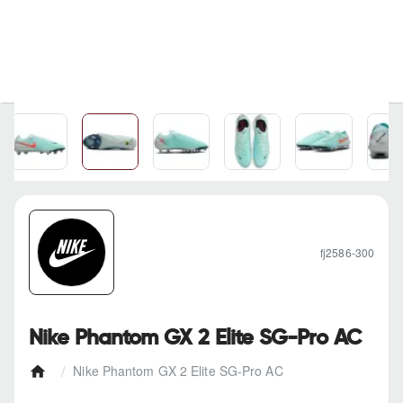
fj2586-300
Nike Phantom GX 2 Elite SG-Pro AC
Nike Phantom GX 2 Elite SG-Pro AC
h