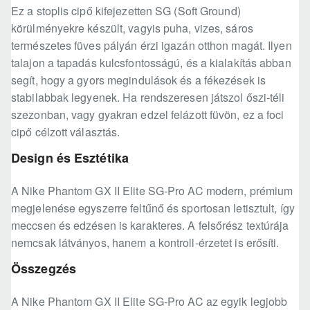
Ez a stoplis cipő kifejezetten SG (Soft Ground)
körülményekre készült, vagyis puha, vizes, sáros
természetes füves pályán érzi igazán otthon magát. Ilyen
talajon a tapadás kulcsfontosságú, és a kialakítás abban
segít, hogy a gyors megindulások és a fékezések is
stabilabbak legyenek. Ha rendszeresen játszol őszi-téli
szezonban, vagy gyakran edzel felázott füvön, ez a foci
cipő célzott választás.
Design és Esztétika
A Nike Phantom GX II Elite SG-Pro AC modern, prémium
megjelenése egyszerre feltűnő és sportosan letisztult, így
meccsen és edzésen is karakteres. A felsőrész textúrája
nemcsak látványos, hanem a kontroll-érzetet is erősíti.
Összegzés
A Nike Phantom GX II Elite SG-Pro AC az egyik legjobb