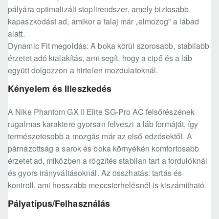
pályára optimalizált stoplirendszer, amely biztosabb
kapaszkodást ad, amikor a talaj már „elmozog” a lábad
alatt.
Dynamic Fit megoldás: A boka körül szorosabb, stabilabb
érzetet adó kialakítás, ami segít, hogy a cipő és a láb
együtt dolgozzon a hirtelen mozdulatoknál.
Kényelem és Illeszkedés
A Nike Phantom GX II Elite SG-Pro AC felsőrészének
rugalmas karaktere gyorsan felveszi a láb formáját, így
természetesebb a mozgás már az első edzésektől. A
párnázottság a sarok és boka környékén komfortosabb
érzetet ad, miközben a rögzítés stabilan tart a fordulóknál
és gyors irányváltásoknál. Az összhatás: tartás és
kontroll, ami hosszabb meccsterhelésnél is kiszámítható.
Pályatípus/Felhasználás