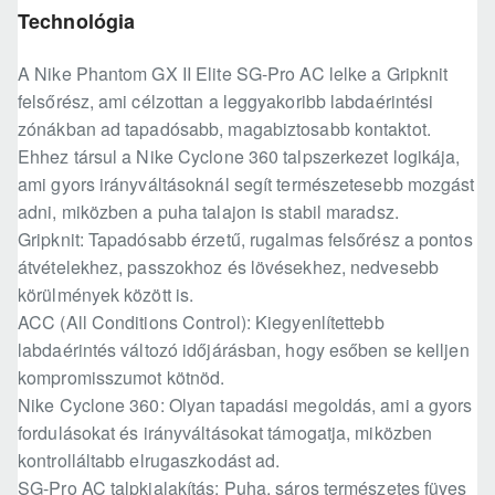
Technológia
A Nike Phantom GX II Elite SG-Pro AC lelke a Gripknit
felsőrész, ami célzottan a leggyakoribb labdaérintési
zónákban ad tapadósabb, magabiztosabb kontaktot.
Ehhez társul a Nike Cyclone 360 talpszerkezet logikája,
ami gyors irányváltásoknál segít természetesebb mozgást
adni, miközben a puha talajon is stabil maradsz.
Gripknit: Tapadósabb érzetű, rugalmas felsőrész a pontos
átvételekhez, passzokhoz és lövésekhez, nedvesebb
körülmények között is.
ACC (All Conditions Control): Kiegyenlítettebb
labdaérintés változó időjárásban, hogy esőben se kelljen
kompromisszumot kötnöd.
Nike Cyclone 360: Olyan tapadási megoldás, ami a gyors
fordulásokat és irányváltásokat támogatja, miközben
kontrolláltabb elrugaszkodást ad.
SG-Pro AC talpkialakítás: Puha, sáros természetes füves