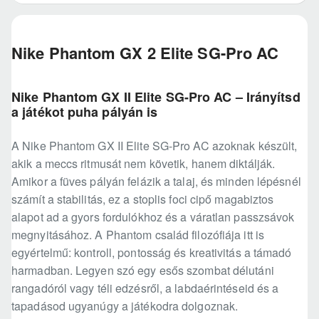
Nike Phantom GX 2 Elite SG-Pro AC
Nike Phantom GX II Elite SG-Pro AC – Irányítsd
a játékot puha pályán is
A Nike Phantom GX II Elite SG-Pro AC azoknak készült,
akik a meccs ritmusát nem követik, hanem diktálják.
Amikor a füves pályán felázik a talaj, és minden lépésnél
számít a stabilitás, ez a stoplis foci cipő magabiztos
alapot ad a gyors fordulókhoz és a váratlan passzsávok
megnyitásához. A Phantom család filozófiája itt is
egyértelmű: kontroll, pontosság és kreativitás a támadó
harmadban. Legyen szó egy esős szombat délutáni
rangadóról vagy téli edzésről, a labdaérintéseid és a
tapadásod ugyanúgy a játékodra dolgoznak.