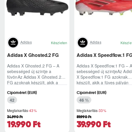
Adidas
Adidas
Készleten
Készle
Adidas X Ghosted.2 FG
Adidas X Speedflow.1 F
Adidas X Ghosted.2 FG – A
Adidas X Speedflow.1 FG – 
sebességed új szintje a
sebességed új szintjeAz Adi
füvönAz Adidas X Ghosted.2
X Speedflow.1 FG azoknak
FG azoknak készült, akik a
készült, akik a füves pályán
mérkőzés legélesebb
nem csak futnak, hanem
Cipőméret (EUR)
Cipőméret (EUR)
pillanataiban is azonnal r..
ritmust diktál..
42
46 ⅔
Megtakarítás
-43%
Megtakarítás
-33%
34.990 Ft
59.990 Ft
19.990 Ft
39.990 Ft