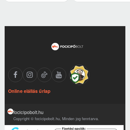
Online elállás űrlap
focicipobolt.hu
Copyright © focicipobolt.hu, Minden jog fenntarva.