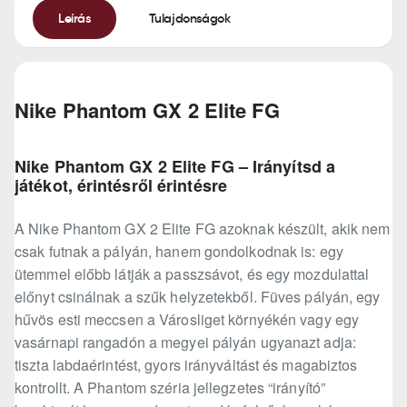
Leírás
Tulajdonságok
Nike Phantom GX 2 Elite FG
Nike Phantom GX 2 Elite FG – Irányítsd a
játékot, érintésről érintésre
A Nike Phantom GX 2 Elite FG azoknak készült, akik nem
csak futnak a pályán, hanem gondolkodnak is: egy
ütemmel előbb látják a passzsávot, és egy mozdulattal
előnyt csinálnak a szűk helyzetekből. Füves pályán, egy
hűvös esti meccsen a Városliget környékén vagy egy
vasárnapi rangadón a megyei pályán ugyanazt adja:
tiszta labdaérintést, gyors irányváltást és magabiztos
kontrollt. A Phantom széria jellegzetes “irányító”