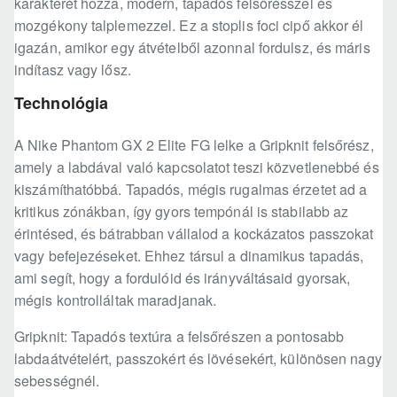
karakterét hozza, modern, tapadós felsőrésszel és
mozgékony talplemezzel. Ez a stoplis foci cipő akkor él
igazán, amikor egy átvételből azonnal fordulsz, és máris
indítasz vagy lősz.
Technológia
A Nike Phantom GX 2 Elite FG lelke a Gripknit felsőrész,
amely a labdával való kapcsolatot teszi közvetlenebbé és
kiszámíthatóbbá. Tapadós, mégis rugalmas érzetet ad a
kritikus zónákban, így gyors tempónál is stabilabb az
érintésed, és bátrabban vállalod a kockázatos passzokat
vagy befejezéseket. Ehhez társul a dinamikus tapadás,
ami segít, hogy a fordulóid és irányváltásaid gyorsak,
mégis kontrolláltak maradjanak.
Gripknit: Tapadós textúra a felsőrészen a pontosabb
labdaátvételért, passzokért és lövésekért, különösen nagy
sebességnél.