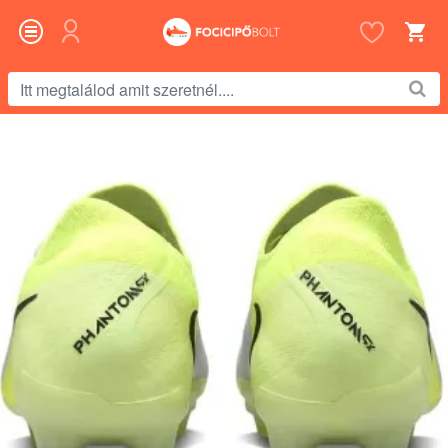
Itt
megtalálod
amit
szeretnél....