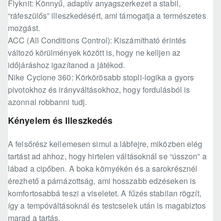
Flyknit: Könnyű, adaptív anyagszerkezet a stabil,
“ráfeszülős” illeszkedésért, ami támogatja a természetes
mozgást.
ACC (All Conditions Control): Kiszámítható érintés
változó körülmények között is, hogy ne kelljen az
időjáráshoz igazítanod a játékod.
Nike Cyclone 360: Körkörösabb stopli-logika a gyors
pivotokhoz és irányváltásokhoz, hogy fordulásból is
azonnal robbanni tudj.
Kényelem és Illeszkedés
A felsőrész kellemesen simul a lábfejre, miközben elég
tartást ad ahhoz, hogy hirtelen váltásoknál se “ússzon” a
lábad a cipőben. A boka környékén és a sarokrésznél
érezhető a párnázottság, ami hosszabb edzéseken is
komfortosabbá teszi a viseletet. A fűzés stabilan rögzít,
így a tempóváltásoknál és testcselek után is magabiztos
marad a tartás.