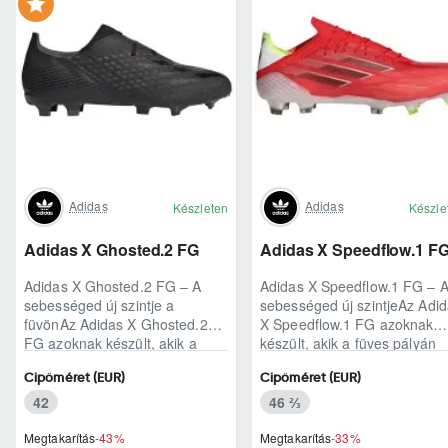
Adidas
Adidas
Készleten
Készle
Adidas X Ghosted.2 FG
Adidas X Speedflow.1 F
Adidas X Ghosted.2 FG – A
Adidas X Speedflow.1 FG – 
sebességed új szintje a
sebességed új szintjeAz Adi
füvönAz Adidas X Ghosted.2
X Speedflow.1 FG azoknak
FG azoknak készült, akik a
készült, akik a füves pályán
mérkőzés legélesebb
nem csak futnak, hanem
Cipőméret (EUR)
Cipőméret (EUR)
pillanataiban is azonnal r..
ritmust diktál..
42
46 ⅔
Megtakarítás
-43%
Megtakarítás
-33%