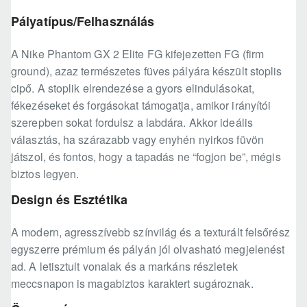
Pályatípus/Felhasználás
A Nike Phantom GX 2 Elite FG kifejezetten FG (firm
ground), azaz természetes füves pályára készült stoplis
cipő. A stoplik elrendezése a gyors elindulásokat,
fékezéseket és forgásokat támogatja, amikor irányítói
szerepben sokat fordulsz a labdára. Akkor ideális
választás, ha szárazabb vagy enyhén nyirkos füvön
játszol, és fontos, hogy a tapadás ne “fogjon be”, mégis
biztos legyen.
Design és Esztétika
A modern, agresszívebb színvilág és a texturált felsőrész
egyszerre prémium és pályán jól olvasható megjelenést
ad. A letisztult vonalak és a markáns részletek
meccsnapon is magabiztos karaktert sugároznak.