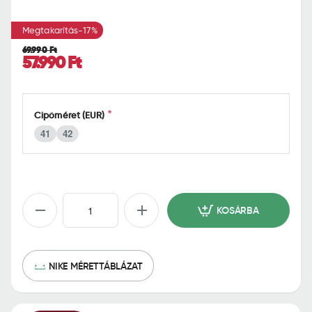
o
m
Megtakarítás
-17%
e
69.990 Ft
57.990 Ft
Cipőméret (EUR)
41
42
KOSÁRBA
NIKE MÉRETTÁBLÁZAT