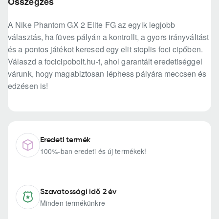
Összegzés
A Nike Phantom GX 2 Elite FG az egyik legjobb
választás, ha füves pályán a kontrollt, a gyors irányváltást
és a pontos játékot keresed egy elit stoplis foci cipőben.
Válaszd a focicipobolt.hu-t, ahol garantált eredetiséggel
várunk, hogy magabiztosan léphess pályára meccsen és
edzésen is!
Eredeti termék
100%-ban eredeti és új termékek!
Szavatossági idő 2 év
Minden termékünkre