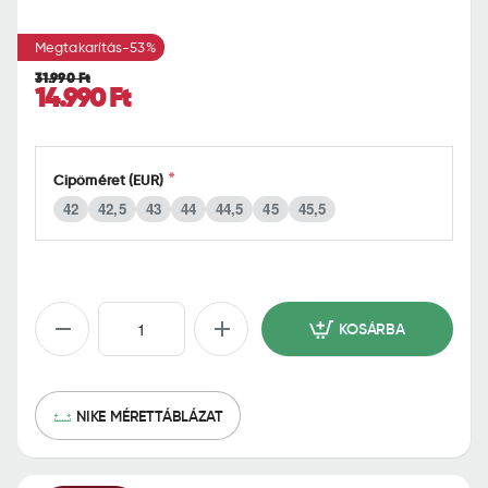
o
m
Megtakarítás
-53%
e
31.990 Ft
14.990 Ft
Cipőméret (EUR)
42
42,5
43
44
44,5
45
45,5
KOSÁRBA
NIKE MÉRETTÁBLÁZAT