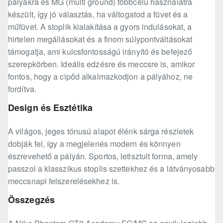
pályákra és MG (multi ground) többcélú használatra
készült, így jó választás, ha váltogatod a füvet és a
műfüvet. A stoplik kialakítása a gyors indulásokat, a
hirtelen megállásokat és a finom súlypontváltásokat
támogatja, ami kulcsfontosságú irányító és befejező
szerepkörben. Ideális edzésre és meccsre is, amikor
fontos, hogy a cipőd alkalmazkodjon a pályához, ne
fordítva.
Design és Esztétika
A világos, jeges tónusú alapot élénk sárga részletek
dobják fel, így a megjelenés modern és könnyen
észrevehető a pályán. Sportos, letisztult forma, amely
passzol a klasszikus stoplis szettekhez és a látványosabb
meccsnapi felszerelésekhez is.
Összegzés