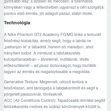
gyorsabb lesz. Edzésen és meccsen, a tizenhatos
környékén vagy a félterületben ugyanazt a célt szolgálja:
pontos első érintés, jól adagolt passz, stabil lövés.
Technológia
A Nike Phantom GT2 Academy FG/MG lelke a texturált
felsőrész-kialakítás, amely segít, hogy a labda ne
„pattanjon le” a lábadról, hanem ott maradjon, ahol
irányítani tudod. A mintázat a labdakezelés
kulcspillanataiban – átvételnél, indításnál, lövés
előkészítésnél – ad plusz biztonságot, hogy tisztább
legyen az érintés és magabiztosabb a megoldás.
Generative Texture: Megemelt, célzott textúra a
felsőrészen, ami támogatja a labdakontrollt és segít a
pörgetett passzoknál, lövéseknél.
ACC (All Conditions Control): Tapadósabb érintést segítő
felületkezelés nedves és száraz körülmények között is,