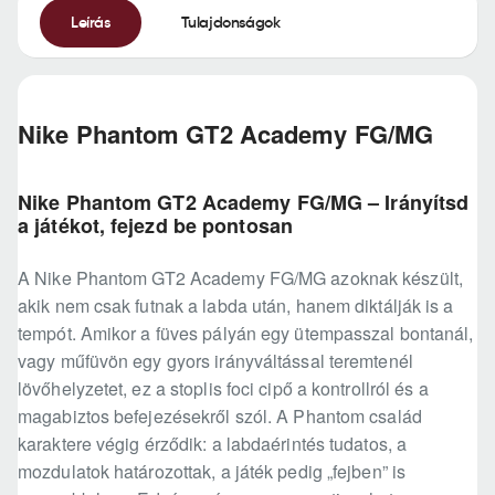
Leírás
Tulajdonságok
Nike Phantom GT2 Academy FG/MG
Nike Phantom GT2 Academy FG/MG – Irányítsd
a játékot, fejezd be pontosan
A Nike Phantom GT2 Academy FG/MG azoknak készült,
akik nem csak futnak a labda után, hanem diktálják is a
tempót. Amikor a füves pályán egy ütempasszal bontanál,
vagy műfüvön egy gyors irányváltással teremtenél
lövőhelyzetet, ez a stoplis foci cipő a kontrollról és a
magabiztos befejezésekről szól. A Phantom család
karaktere végig érződik: a labdaérintés tudatos, a
mozdulatok határozottak, a játék pedig „fejben” is