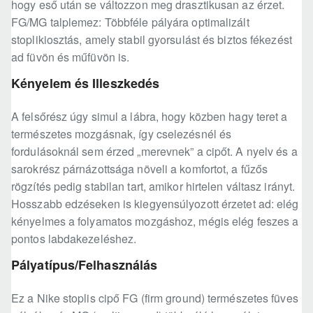
hogy eső után se változzon meg drasztikusan az érzet.
FG/MG talplemez: Többféle pályára optimalizált
stoplikiosztás, amely stabil gyorsulást és biztos fékezést
ad füvön és műfüvön is.
Kényelem és Illeszkedés
A felsőrész úgy simul a lábra, hogy közben hagy teret a
természetes mozgásnak, így cselezésnél és
fordulásoknál sem érzed „merevnek” a cipőt. A nyelv és a
sarokrész párnázottsága növeli a komfortot, a fűzős
rögzítés pedig stabilan tart, amikor hirtelen váltasz irányt.
Hosszabb edzéseken is kiegyensúlyozott érzetet ad: elég
kényelmes a folyamatos mozgáshoz, mégis elég feszes a
pontos labdakezeléshez.
Pályatípus/Felhasználás
Ez a Nike stoplis cipő FG (firm ground) természetes füves