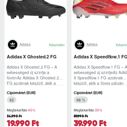
Adidas
Adidas
Készleten
Készle
Adidas X Ghosted.2 FG
Adidas X Speedflow.1 F
Adidas X Ghosted.2 FG – A
Adidas X Speedflow.1 FG – 
sebességed új szintje a
sebességed új szintjeAz Adi
füvönAz Adidas X Ghosted.2
X Speedflow.1 FG azoknak
FG azoknak készült, akik a
készült, akik a füves pályán
mérkőzés legélesebb
nem csak futnak, hanem
Cipőméret (EUR)
Cipőméret (EUR)
pillanataiban is azonnal r..
ritmust diktál..
42
46 ⅔
Megtakarítás
-43%
Megtakarítás
-33%
34.990 Ft
59.990 Ft
19.990 Ft
39.990 Ft