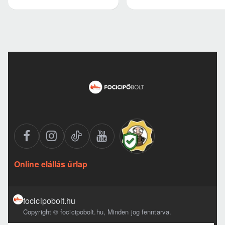
Online elállás űrlap
focicipobolt.hu
Copyright © focicipobolt.hu, Minden jog fenntarva.