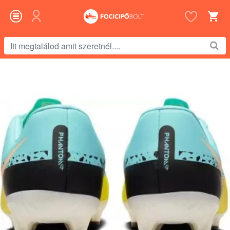
Itt
megtalálod
amit
szeretnél....