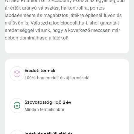
A Nike Phantom GT2 Academy FG/MG az egyik legjobb
ár-érték arányú választás, ha kontrollra, pontos
labdaérintésre és magabiztos játékra építenél füvön és
műfüvön is. Válaszd a focicipobolt.hu-t, ahol garantált
eredetiséggel várunk, hogy a következő meccsen már
ebben dominálhasd a játékot!
Eredeti termék
100%-ban eredeti és új termékek!
Szavatossági idő 2 év
Minden termékünkre
Indoklás nélküli elállás