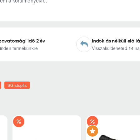
 nem a körülményekre.
zavatossági idő 2 év
Indoklás nélküli elállá
inden termékünkre
Visszaküldeheted 14 na
SG stoplis