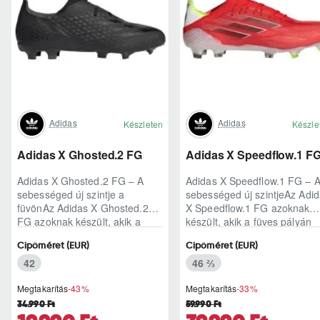
Adidas
Adidas
Készleten
Készle
Adidas X Ghosted.2 FG
Adidas X Speedflow.1 F
Adidas X Ghosted.2 FG – A
Adidas X Speedflow.1 FG – 
sebességed új szintje a
sebességed új szintjeAz Adi
füvönAz Adidas X Ghosted.2
X Speedflow.1 FG azoknak
FG azoknak készült, akik a
készült, akik a füves pályán
mérkőzés legélesebb
nem csak futnak, hanem
Cipőméret (EUR)
Cipőméret (EUR)
pillanataiban is azonnal r..
ritmust diktál..
42
46 ⅔
Megtakarítás
-43%
Megtakarítás
-33%
34.990 Ft
59.990 Ft