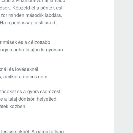
foci cipő a Phantom-vonal támadó
ések. Képzeld el a péntek esti
lőször minden második labdára.
 Ha a pontosság a stílusod,
rintések és a célzottabb
hogy a puha talajon is gyorsan
knál és lövéseknél.
is, amikor a meccs nem
tásokat és a gyors cselezést.
e a talaj döntsön helyetted.
áték közben.
a testcseleknél. A párnázottság