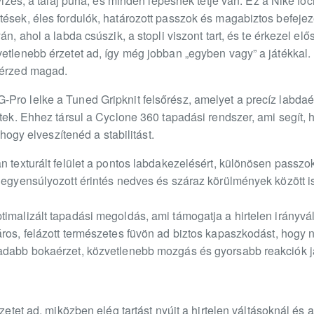
ű vizes, a talaj puha, és minden lépésnek tétje van. Ez a Nike 
ések, éles fordulók, határozott passzok és magabiztos befejez
án, ahol a labda csúszik, a stopli viszont tart, és te érkezel e
etlenebb érzetet ad, így még jobban „egyben vagy” a játékkal.
 érzed magad.
Pro lelke a Tuned Gripknit felsőrész, amelyet a precíz labdaé
ttek. Ehhez társul a Cyclone 360 tapadási rendszer, ami segít, 
, hogy elveszítenéd a stabilitást.
n texturált felület a pontos labdakezelésért, különösen passzo
kiegyensúlyozott érintés nedves és száraz körülmények között 
imalizált tapadási megoldás, ami támogatja a hirtelen irányvál
ros, felázott természetes füvön ad biztos kapaszkodást, hogy n
badabb bokaérzet, közvetlenebb mozgás és gyorsabb reakciók j
rzetet ad, miközben elég tartást nyújt a hirtelen váltásoknál és 