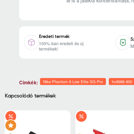
te is a játékra koncentrálhass,
Eredeti termék
S
100%-ban eredeti és új
M
termékek!
Nike Phantom 6 Low Elite SG-Pro
hv8988-800
Címkék:
Kapcsolódó termékek