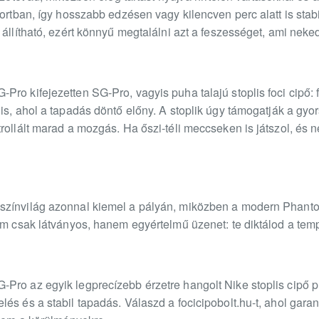
fortban, így hosszabb edzésen vagy kilencven perc alatt is st
állítható, ezért könnyű megtalálni azt a feszességet, ami neked
ro kifejezetten SG-Pro, vagyis puha talajú stoplis foci cipő: fe
is, ahol a tapadás döntő előny. A stoplik úgy támogatják a gyo
rollált marad a mozgás. Ha őszi-téli meccseken is játszol, és
színvilág azonnal kiemel a pályán, miközben a modern Phanto
em csak látványos, hanem egyértelmű üzenet: te diktálod a temp
ro az egyik legprecízebb érzetre hangolt Nike stoplis cipő pu
és és a stabil tapadás. Válaszd a focicipobolt.hu-t, ahol garan