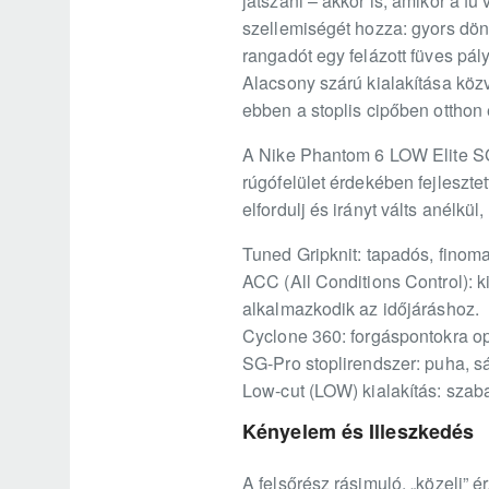
játszani – akkor is, amikor a f
szellemiségét hozza: gyors dönt
rangadót egy felázott füves pály
Alacsony szárú kialakítása közv
ebben a stoplis cipőben otthon
A Nike Phantom 6 LOW Elite SG-
rúgófelület érdekében fejleszte
elfordulj és irányt válts anélkül
Tuned Gripknit: tapadós, finoma
ACC (All Conditions Control): 
alkalmazkodik az időjáráshoz.
Cyclone 360: forgáspontokra opt
SG-Pro stoplirendszer: puha, sá
Low-cut (LOW) kialakítás: sza
Kényelem és Illeszkedés
A felsőrész rásimuló, „közeli” é