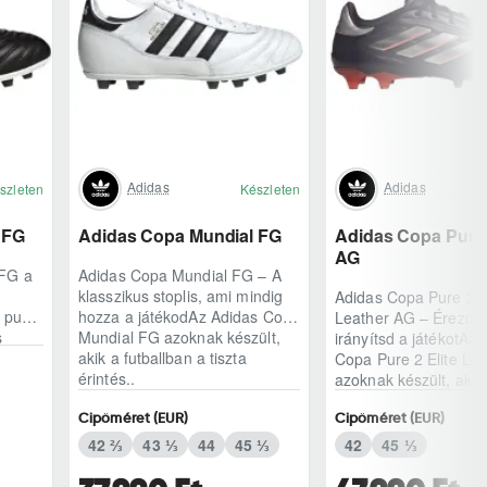
Adidas
Adidas
szleten
Készleten
 FG
Adidas Copa Mundial FG
Adidas Copa Pure 2
AG
 FG a
Adidas Copa Mundial FG – A
klasszikus stoplis, ami mindig
Adidas Copa Pure 2 E
A puha
hozza a játékodAz Adidas Copa
Leather AG – Érezd a
s
Mundial FG azoknak készült,
irányítsd a játékotAz 
akik a futballban a tiszta
Copa Pure 2 Elite Le
érintés..
azoknak készült, akik
klasszikus bőr..
Cipőméret (EUR)
Cipőméret (EUR)
42 ⅔
43 ⅓
44
45 ⅓
42
45 ⅓