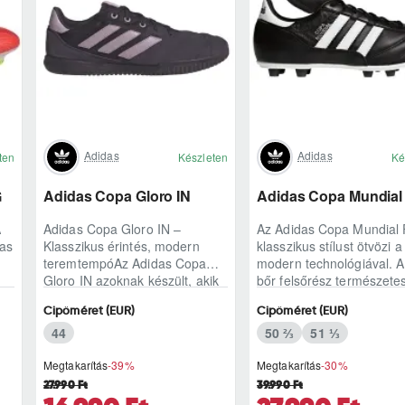
Adidas
Adidas
ten
Készleten
Ké
G
Adidas Copa Gloro IN
Adidas Copa Mundial
A
Adidas Copa Gloro IN –
Az Adidas Copa Mundial
das
Klasszikus érintés, modern
klasszikus stílust ötvözi a
teremtempóAz Adidas Copa
modern technológiával. 
Gloro IN azoknak készült, akik
bőr felsőrész természete
a teremben is ragaszkodnak a
labdaérintést biztosít.
Cipőméret (EUR)
Cipőméret (EUR)
természetes lab..
Könnyített kia..
44
50 ⅔
51 ⅓
Megtakarítás
-39%
Megtakarítás
-30%
27.990 Ft
39.990 Ft