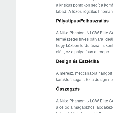
a kritikus pontokon segít a kom
lábad. A fűzős rögzítés finoman 
Pályatípus/Felhasználás
A Nike Phantom 6 LOW Elite SG-P
természetes füves pályára ideál
hogy közben fordulásnál is kont
előtt, ez a pályatípus a terepe.
Design és Esztétika
A merész, meccsnapra hangolt 
karaktert sugall. Ez a design n
Összegzés
A Nike Phantom 6 LOW Elite SG-P
a célod a magabiztos labdakezel