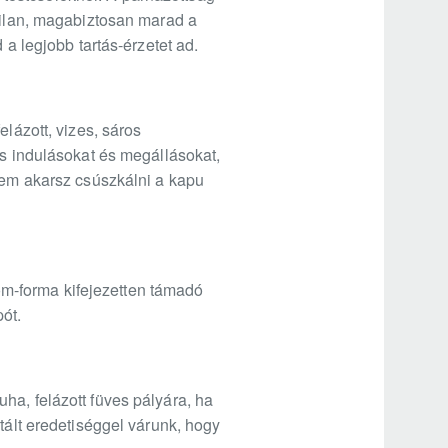
abilan, magabiztosan marad a
 a legjobb tartás-érzetet ad.
lázott, vizes, sáros
rs indulásokat és megállásokat,
 nem akarsz csúszkálni a kapu
m-forma kifejezetten támadó
ót.
ha, felázott füves pályára, ha
tált eredetiséggel várunk, hogy