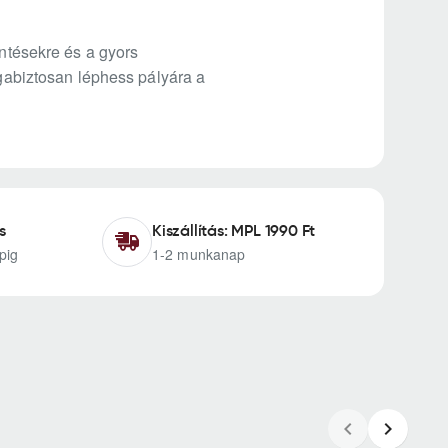
intésekre és a gyors
agabiztosan léphess pályára a
s
Kiszállítás: MPL 1990 Ft
pig
1-2 munkanap