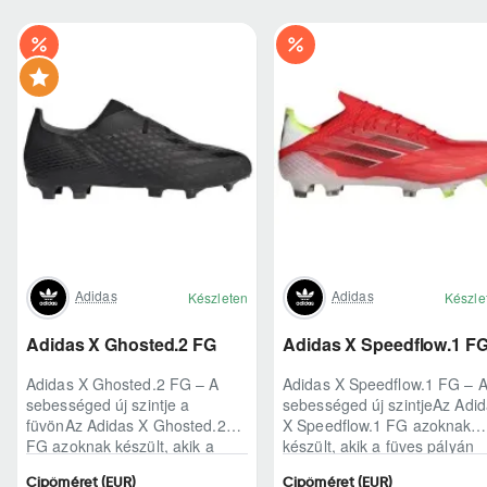
Adidas
Adidas
Készleten
Készle
Adidas X Ghosted.2 FG
Adidas X Speedflow.1 F
Adidas X Ghosted.2 FG – A
Adidas X Speedflow.1 FG – 
sebességed új szintje a
sebességed új szintjeAz Adi
füvönAz Adidas X Ghosted.2
X Speedflow.1 FG azoknak
FG azoknak készült, akik a
készült, akik a füves pályán
mérkőzés legélesebb
nem csak futnak, hanem
Cipőméret (EUR)
Cipőméret (EUR)
pillanataiban is azonnal r..
ritmust diktál..