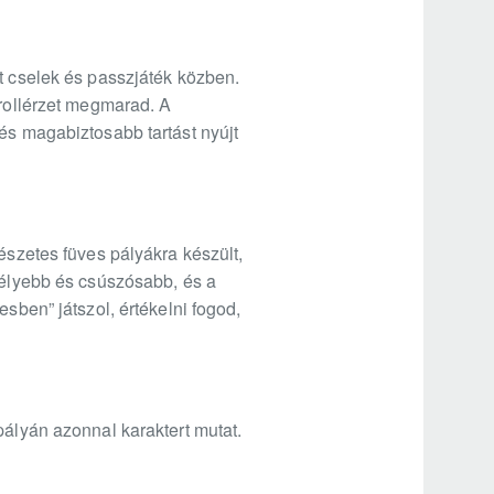
t cselek és passzjáték közben.
trollérzet megmarad. A
és magabiztosabb tartást nyújt
észetes füves pályákra készült,
 mélyebb és csúszósabb, és a
sben” játszol, értékelni fogod,
pályán azonnal karaktert mutat.