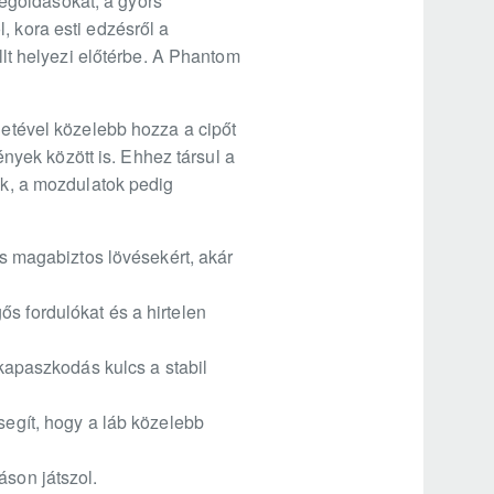
egoldásokat, a gyors
, kora esti edzésről a
ollt helyezi előtérbe. A Phantom
letével közelebb hozza a cipőt
yek között is. Ehhez társul a
ek, a mozdulatok pedig
és magabiztos lövésekért, akár
s fordulókat és a hirtelen
 kapaszkodás kulcs a stabil
segít, hogy a láb közelebb
áson játszol.