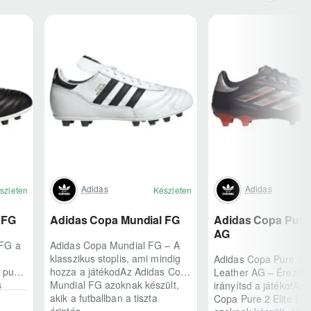
Adidas
Adidas
szleten
Készleten
 FG
Adidas Copa Mundial FG
Adidas Copa Pure 2
AG
 FG a
Adidas Copa Mundial FG – A
klasszikus stoplis, ami mindig
Adidas Copa Pure 2 E
A puha
hozza a játékodAz Adidas Copa
Leather AG – Érezd a
s
Mundial FG azoknak készült,
irányítsd a játékotAz 
akik a futballban a tiszta
Copa Pure 2 Elite Le
érintés..