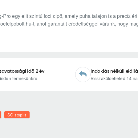
ro egy elit szintű foci cipő, amely puha talajon is a precíz ér
 focicipobolt.hu-t, ahol garantált eredetiséggel várunk, hogy m
zavatossági idő 2 év
Indoklás nélküli elállá
inden termékünkre
Visszaküldeheted 14 na
SG stoplis