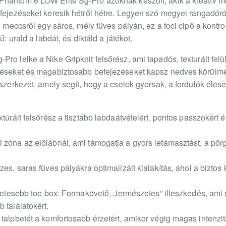
hantom 6 LOW Elite Sg-Pro azoknak készült, akik a kreatív m
fejezéseket keresik hétről hétre. Legyen szó megyei rangadóról
i meccsről egy sáros, mély füves pályán, ez a foci cipő a kontr
ű: urald a labdát, és diktáld a játékot.
ro lelke a Nike Gripknit felsőrész, ami tapadós, texturált felü
téseket és magabiztosabb befejezéseket kapsz nedves körülmén
pszerkezet, amely segít, hogy a cselek gyorsak, a fordulók éles
xtúrált felsőrész a tisztább labdaátvételért, pontos passzokért 
zóna az előlábnál, ami támogatja a gyors letámasztást, a pörgő
zes, saras füves pályákra optimalizált kialakítás, ahol a biztos
szetesebb toe box: Formakövető, „természetes” illeszkedés, ami 
 találatokért.
talpbetét a komfortosabb érzetért, amikor végig magas intenzit