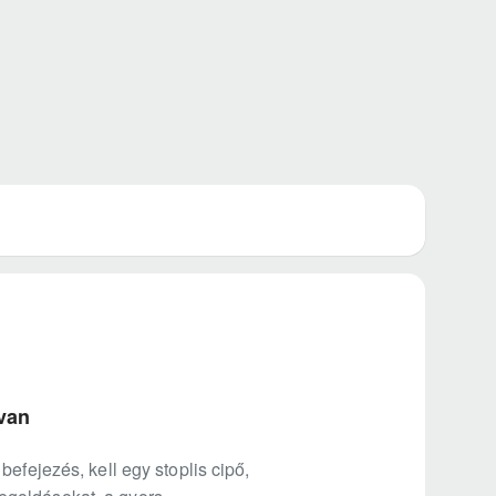
 van
efejezés, kell egy stoplis cipő,