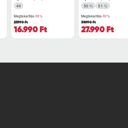
44
50 ⅔
51 ⅓
Megtakarítás
-39%
Megtakarítás
-30%
27.990 Ft
39.990 Ft
16.990 Ft
27.990 Ft