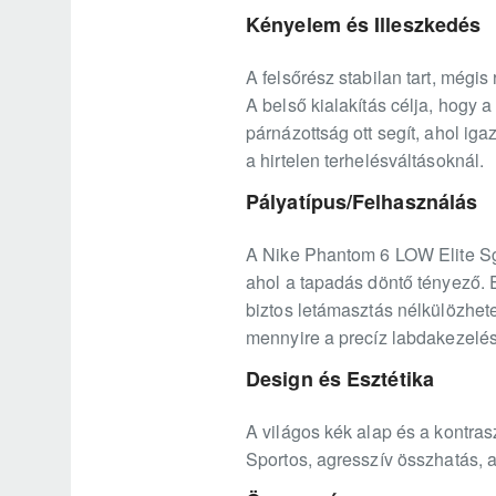
Kényelem és Illeszkedés
A felsőrész stabilan tart, mégi
A belső kialakítás célja, hogy 
párnázottság ott segít, ahol ig
a hirtelen terhelésváltásoknál.
Pályatípus/Felhasználás
A Nike Phantom 6 LOW Elite Sg-P
ahol a tapadás döntő tényező. E
biztos letámasztás nélkülözhete
mennyire a precíz labdakezelés
Design és Esztétika
A világos kék alap és a kontras
Sportos, agresszív összhatás, a