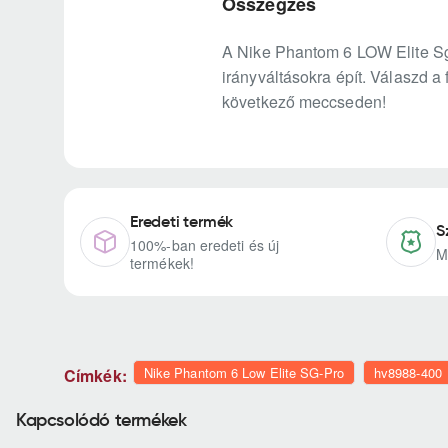
Összegzés
A Nike Phantom 6 LOW Elite Sg-P
irányváltásokra épít. Válaszd a
következő meccseden!
Eredeti termék
S
100%-ban eredeti és új
M
termékek!
Nike Phantom 6 Low Elite SG-Pro
hv8988-400
Címkék:
Kapcsolódó termékek