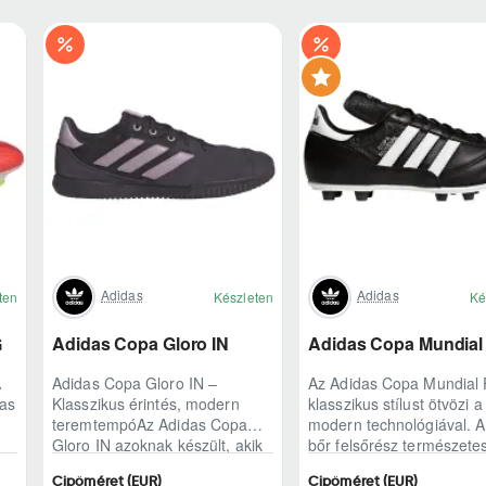
Adidas
Adidas
ten
Készleten
Ké
G
Adidas Copa Gloro IN
Adidas Copa Mundial
A
Adidas Copa Gloro IN –
Az Adidas Copa Mundial
das
Klasszikus érintés, modern
klasszikus stílust ötvözi a
teremtempóAz Adidas Copa
modern technológiával. 
Gloro IN azoknak készült, akik
bőr felsőrész természete
a teremben is ragaszkodnak a
labdaérintést biztosít.
Cipőméret (EUR)
Cipőméret (EUR)
természetes lab..
Könnyített kia..