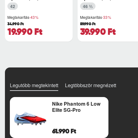
42
46 ⅔
Megtakarítás
-43%
Megtakarítás
-33%
34.990 Ft
59.990 Ft
19.990 Ft
39.990 Ft
Legutóbb megtekintett
Legtöbbször megnézett
Nike Phantom 6 Low
Elite SG-Pro
61.990 Ft