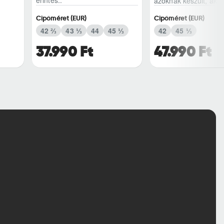
azoknak készült, akik
klasszikus bőr..
Cipőméret (EUR)
Cipőméret (EUR)
42 ⅔
43 ⅓
44
45 ⅓
42
45 ⅓
37.990 Ft
47.990 Ft