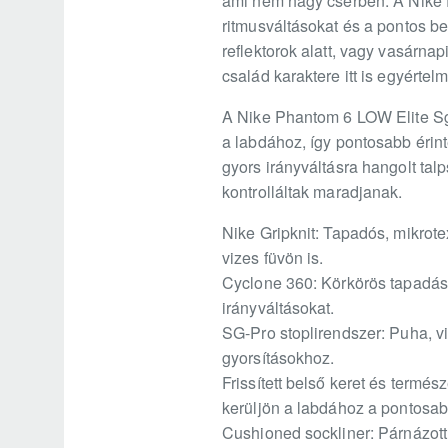
ami nem hagy cserben. A Nike P
ritmusváltásokat és a pontos be
reflektorok alatt, vagy vasárnap
család karaktere itt is egyértelm
A Nike Phantom 6 LOW Elite Sg-P
a labdához, így pontosabb érin
gyors irányváltásra hangolt tal
kontrolláltak maradjanak.
Nike Gripknit: Tapadós, mikrote
vizes füvön is.
Cyclone 360: Körkörös tapadási 
irányváltásokat.
SG-Pro stoplirendszer: Puha, vi
gyorsításokhoz.
Frissített belső keret és termé
kerüljön a labdához a pontosabb
Cushioned sockliner: Párnázott 