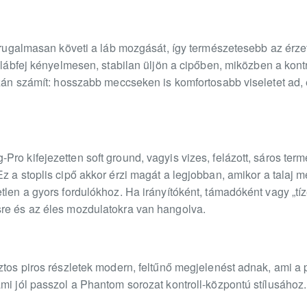
s rugalmasan követi a láb mozgását, így természetesebb az érze
a lábfej kényelmesen, stabilan üljön a cipőben, miközben a kon
azán számít: hosszabb meccseken is komfortosabb viseletet ad, 
ro kifejezetten soft ground, vagyis vizes, felázott, sáros term
z a stoplis cipő akkor érzi magát a legjobban, amikor a talaj
tlen a gyors fordulókhoz. Ha irányítóként, támadóként vagy „tíze
re és az éles mozdulatokra van hangolva.
ztos piros részletek modern, feltűnő megjelenést adnak, ami a 
mi jól passzol a Phantom sorozat kontroll-központú stílusához.