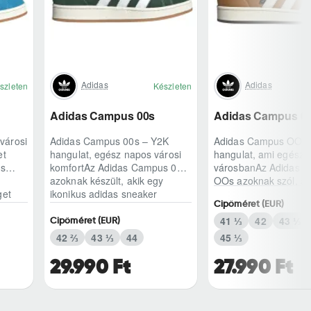
Adidas
Adidas
szleten
Készleten
Adidas Campus 00s
Adidas Campus 0
városi
Adidas Campus 00s – Y2K
Adidas Campus OOs 
et
hangulat, egész napos városi
hangulat, ami egész n
us
komfortAz Adidas Campus 00s
városbanAz Adidas 
azoknak készült, akik egy
OOs azoknak szól, ak
get
ikonikus adidas sneaker
klasszikus adidas örö
Cipőméret (EUR)
karakterét keresik,..
modern, kétezres ..
41 ⅓
42
43 ⅓
Cipőméret (EUR)
42 ⅔
43 ⅓
44
45 ⅓
29.990 Ft
27.990 Ft