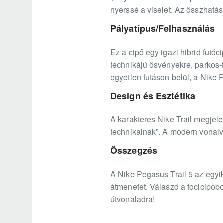
nyerssé a viselet. Az összhatás
Pályatípus/Felhasználás
Ez a cipő egy igazi hibrid futó
technikájú ösvényekre, parkos-f
egyetlen futáson belül, a Nike
Design és Esztétika
A karakteres Nike Trail megjelen
technikainak”. A modern vonal
Összegzés
A Nike Pegasus Trail 5 az egyi
átmenetet. Válaszd a focicipob
útvonaladra!