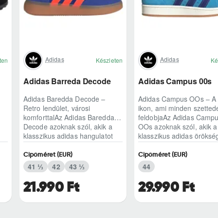
Adidas
Adidas
ten
Készleten
Ké
Adidas Barreda Decode
Adidas Campus 00s
Adidas Baredda Decode –
Adidas Campus OOs – A 
Retro lendület, városi
ikon, ami minden szetted
komforttalAz Adidas Baredda
feldobjaAz Adidas Camp
Decode azoknak szól, akik a
OOs azoknak szól, akik a
klasszikus adidas hangulatot
klasszikus adidas öröksé
modern, mindennap ..
modern, kétezres..
Cipőméret (EUR)
Cipőméret (EUR)
41 ⅓
42
43 ⅓
44
21.990 Ft
29.990 Ft