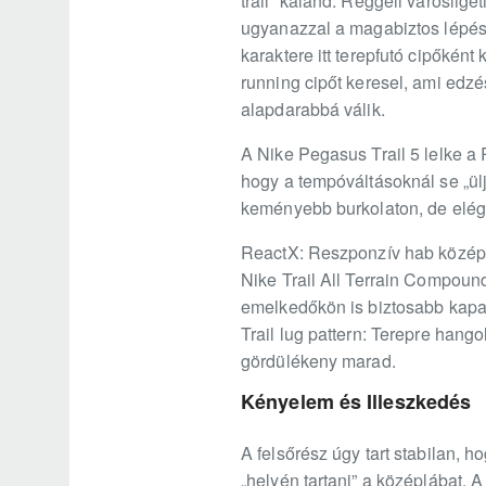
trail” kaland. Reggeli városlig
ugyanazzal a magabiztos lépés
karaktere itt terepfutó cipőkén
running cipőt keresel, ami edzé
alapdarabbá válik.
A Nike Pegasus Trail 5 lelke a 
hogy a tempóváltásoknál se „ülj
keményebb burkolaton, de elég 
ReactX: Reszponzív hab középta
Nike Trail All Terrain Compoun
emelkedőkön is biztosabb kapa
Trail lug pattern: Terepre hango
gördülékeny marad.
Kényelem és Illeszkedés
A felsőrész úgy tart stabilan, 
„helyén tartani” a középlábat. 