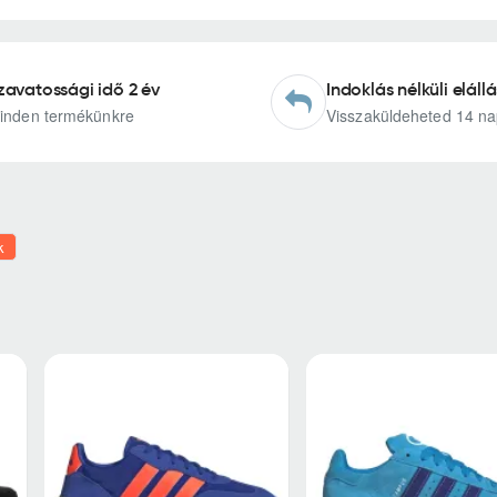
zavatossági idő 2 év
Indoklás nélküli elállá
inden termékünkre
Visszaküldeheted 14 na
k