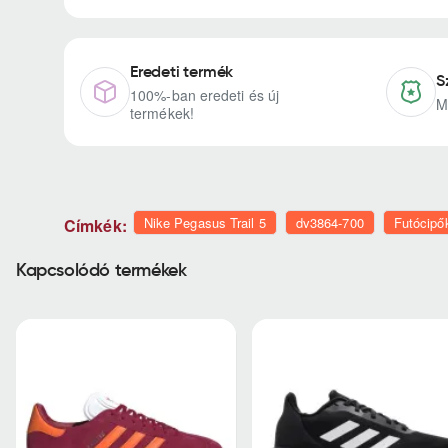
Eredeti termék
S
100%-ban eredeti és új
M
termékek!
Nike Pegasus Trail 5
dv3864-700
Futócipő
Címkék:
Kapcsolódó termékek