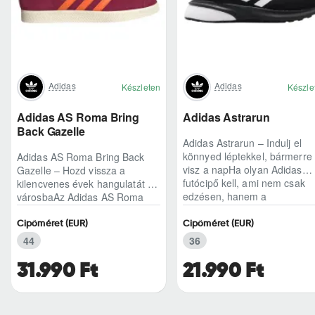
Adidas
Adidas
Készleten
Készle
Adidas AS Roma Bring
Adidas Astrarun
Back Gazelle
Adidas Astrarun – Indulj el
könnyed léptekkel, bármerre
Adidas AS Roma Bring Back
visz a napHa olyan Adidas
Gazelle – Hozd vissza a
futócipő kell, ami nem csak
kilencvenes évek hangulatát a
edzésen, hanem a
városbaAz Adidas AS Roma
hétköznapokban is kénye..
Bring Back Gazelle nem
egyszerű sneaker, hane..
Cipőméret (EUR)
Cipőméret (EUR)
44
36
31.990 Ft
21.990 Ft