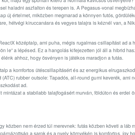
eti kör, majd egy spontán kitérő a Normafa kavicsos ösvényeire?
sel haladni aszfalton és terepen is. A Pegasus-vonal megbízh
t kap új értelmet, miközben megmarad a könnyen futós, gördüléke
sre, hétvégi kiruccanásra és vegyes talajra is kéznél van, a N
ReactX középtalp, ami puha, mégis rugalmas csillapítást ad a h
ön le” a lépésed. Ez a hangolás kifejezetten jól áll a hibrid h
élénk ahhoz, hogy ösvényen is játékos maradjon a futás.
lp a komfortos ütéscsillapításért és az energikus elrugaszkod
d (ATC) rubber outsole: Tapadós, all-round gumi keverék, ami
szkodást ad.
lt mintázat a stabilabb talajfogásért murván, földúton és erdei
hogy közben nem érzed túl merevnek: futás közben követi a láb
A párnázottság a sarok és a nyelv környékén is komfortos, így 