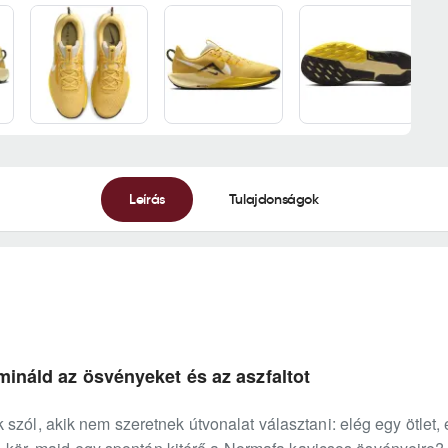
Leírás
Tulajdonságok
mináld az ösvényeket és az aszfaltot
zól, akik nem szeretnek útvonalat választani: elég egy ötlet, é