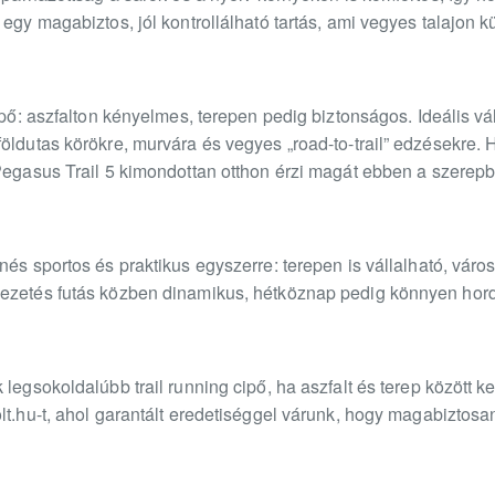
 egy magabiztos, jól kontrollálható tartás, ami vegyes talajon 
cipő: aszfalton kényelmes, terepen pedig biztonságos. Ideális 
öldutas körökre, murvára és vegyes „road-to-trail” edzésekre. 
 Pegasus Trail 5 kimondottan otthon érzi magát ebben a szerep
és sportos és praktikus egyszerre: terepen is vállalható, város
vezetés futás közben dinamikus, hétköznap pedig könnyen hor
k legsokoldalúbb trail running cipő, ha aszfalt és terep közöt
olt.hu-t, ahol garantált eredetiséggel várunk, hogy magabiztos