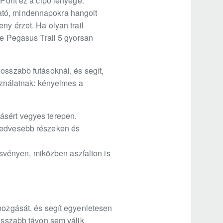
 Pont ez a cipő lényege:
ató, mindennapokra hangolt
ny érzet. Ha olyan trail
ike Pegasus Trail 5 gyorsan
osszabb futásoknál, és segít,
asználatnak: kényelmes a
ásért vegyes terepen.
 nedvesebb részeken és
 ösvényen, miközben aszfalton is
 mozgását, és segít egyenletesen
hosszabb távon sem válik