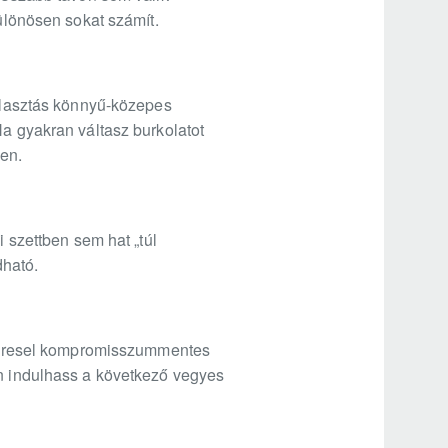
különösen sokat számít.
választás könnyű-közepes
Ha gyakran váltasz burkolatot
ben.
i szettben sem hat „túl
dható.
t keresel kompromisszummentes
an indulhass a következő vegyes